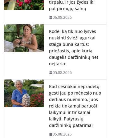
tirpalu, ir jos žydės iki
pat pirmųjų šalnų
06.08.2026
Kodėl ką tik nuo lysvės
nuskinti švieži agurkai
staiga būna kartūs:
priežastis, apie kurią
daugelis daržininkų net
neįtaria
05.08.2026
Kad česnakai nepradėtų
gesti jau po mėnesio nuo
derliaus nuėmimo, juos
reikia tinkamai paruošti
laikymui ir tinkamai
laikyti. Patyrusių
daržininkų patarimai
05.08.2026