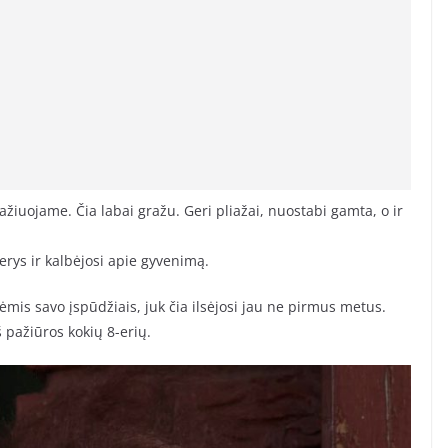
žiuojame. Čia labai gražu. Geri pliažai, nuostabi gamta, o ir
rys ir kalbėjosi apie gyvenimą.
ėmis savo įspūdžiais, juk čia ilsėjosi jau ne pirmus metus.
 pažiūros kokių 8-erių.