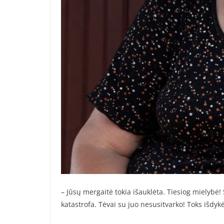
– Jūsų mergaitė tokia išauklėta. Tiesiog mielybė!
katastrofa. Tėvai su juo nesusitvarko! Toks išdykė