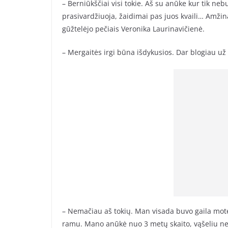
– Berniūkščiai visi tokie. Aš su anūke kur tik neb
prasivardžiuoja, žaidimai pas juos kvaili… Amžina
gūžtelėjo pečiais Veronika Laurinavičienė.
– Mergaitės irgi būna išdykusios. Dar blogiau už 
– Nemačiau aš tokių. Man visada buvo gaila mote
ramu. Mano anūkė nuo 3 metų skaito, vąšeliu ner