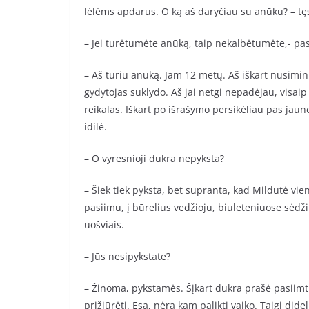
lėlėms apdarus. O ką aš daryčiau su anūku? – tę
– Jei turėtumėte anūką, taip nekalbėtumėte,- pa
– Aš turiu anūką. Jam 12 metų. Aš iškart nusimini
gydytojas suklydo. Aš jai netgi nepadėjau, visaip 
reikalas. Iškart po išrašymo persikėliau pas jaun
idilė.
– O vyresnioji dukra nepyksta?
– Šiek tiek pyksta, bet supranta, kad Mildutė vi
pasiimu, į būrelius vedžioju, biuleteniuose sėdži
uošviais.
– Jūs nesipykstate?
– Žinoma, pykstamės. Šįkart dukra prašė pasiimti Jo
prižiūrėti. Esą, nėra kam palikti vaiko. Taigi dide