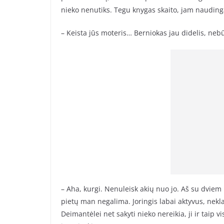
nieko nenutiks. Tegu knygas skaito, jam nauding
– Keista jūs moteris… Berniokas jau didelis, ne
– Aha, kurgi. Nenuleisk akių nuo jo. Aš su dviem 
pietų man negalima. Joringis labai aktyvus, nekl
Deimantėlei net sakyti nieko nereikia, ji ir taip