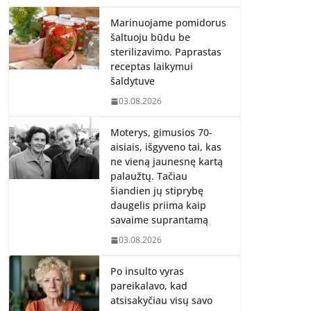
Marinuojame pomidorus
šaltuoju būdu be
sterilizavimo. Paprastas
receptas laikymui
šaldytuve
03.08.2026
Moterys, gimusios 70-
aisiais, išgyveno tai, kas
ne vieną jaunesnę kartą
palaužtų. Tačiau
šiandien jų stiprybę
daugelis priima kaip
savaime suprantamą
03.08.2026
Po insulto vyras
pareikalavo, kad
atsisakyčiau visų savo