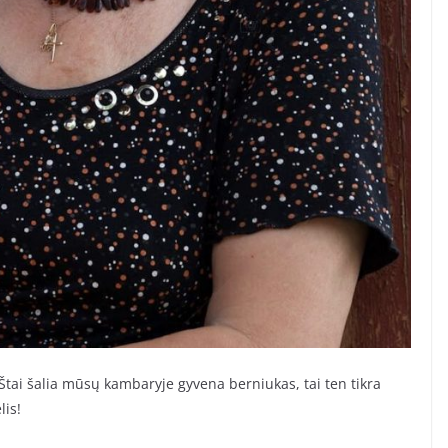
 Štai šalia mūsų kambaryje gyvena berniukas, tai ten tikra
lis!