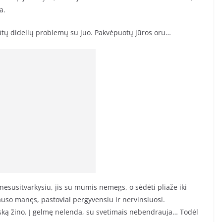
a.
būtų didelių problemų su juo. Pakvėpuotų jūros oru…
nesusitvarkysiu, jis su mumis nemegs, o sėdėti pliaže iki
auso manęs, pastoviai pergyvensiu ir nervinsiuosi.
 viską žino. Į gelmę nelenda, su svetimais nebendrauja… Todėl