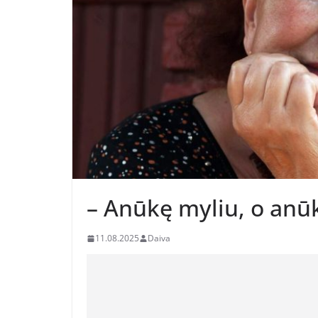
– Anūkę myliu, o anū
11.08.2025
Daiva