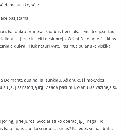
sė dama su skrybėle.
sakė pažįstama.
au, kai dukra pranešė, kad bus berniukas. Visi tikėjosi, kad
šalinausi. Į svečius eiti nesinorėjo. O štai Deimantėlė – kitas
esniąją dukrą, ji juk neturi vyro. Pas mus su anūke visiška
ena Deimantę augina, jai sunkiau. Aš anūkę iš mokyklos
u su ja. Į sanatoriją irgi visada pasiimu, o anūkas važinėja su
ringį prie jūros. Svočiai atliko operaciją, ji negali jo
lis kaip jautis jau, ko su juo cackintis? Pasėdės vienas bute,