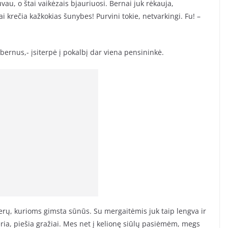
uvau, o štai vaikėzais bjauriuosi. Bernai juk rėkauja,
i krečia kažkokias šunybes! Purvini tokie, netvarkingi. Fu! –
bernus,- įsiterpė į pokalbį dar viena pensininkė.
rų, kurioms gimsta sūnūs. Su mergaitėmis juk taip lengva ir
ia, piešia gražiai. Mes net į kelionę siūlų pasiėmėm, megs