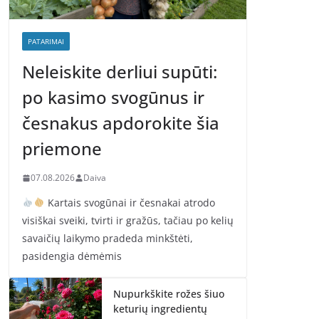
PATARIMAI
Neleiskite derliui supūti:
po kasimo svogūnus ir
česnakus apdorokite šia
priemone
07.08.2026
Daiva
Kartais svogūnai ir česnakai atrodo
visiškai sveiki, tvirti ir gražūs, tačiau po kelių
savaičių laikymo pradeda minkštėti,
pasidengia dėmėmis
Nupurkškite rožes šiuo
keturių ingredientų