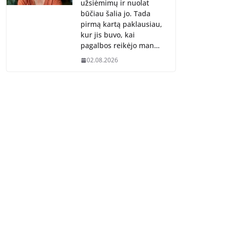
užsiėmimų ir nuolat
būčiau šalia jo. Tada
pirmą kartą paklausiau,
kur jis buvo, kai
pagalbos reikėjo man…
02.08.2026