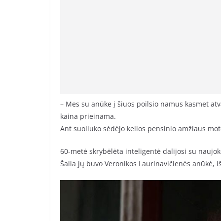
– Mes su anūke į šiuos poilsio namus kasmet atva
kaina prieinama.
Ant suoliuko sėdėjo kelios pensinio amžiaus mote
60-metė skrybėlėta inteligentė dalijosi su naujok
Šalia jų buvo Veronikos Laurinavičienės anūkė, iš