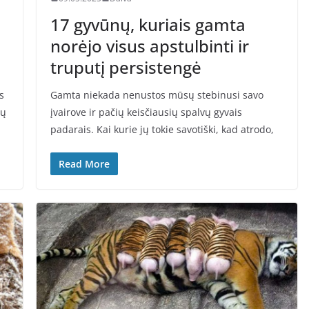
17 gyvūnų, kuriais gamta
norėjo visus apstulbinti ir
truputį persistengė
s
Gamta niekada nenustos mūsų stebinusi savo
ių
įvairove ir pačių keisčiausių spalvų gyvais
padarais. Kai kurie jų tokie savotiški, kad atrodo,
Read More