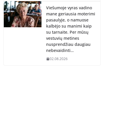
Viešumoje vyras vadino
mane geriausia moterimi
pasaulyje, o namuose
kalbėjo su manimi kaip
su tarnaite. Per mūsų
vestuvių metines
nusprendžiau daugiau
nebevaidinti…
02.08.2026