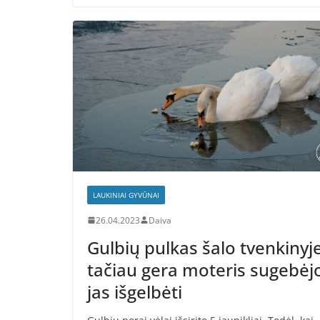
LAUKINIAI GYVŪNAI
26.04.2023
Daiva
Gulbių pulkas šalo tvenkinyje
tačiau gera moteris sugebėj
jas išgelbėti