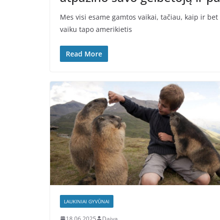
Mes visi esame gamtos vaikai, tačiau, kaip ir bet
vaiku tapo amerikietis
Read More
LAUKINIAI GYVŪNAI
18.06.2025
Daiva