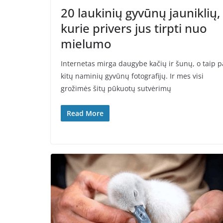
20 laukinių gyvūnų jauniklių,
kurie privers jus tirpti nuo
mielumo
Internetas mirga daugybe kačių ir šunų, o taip p
kitų naminių gyvūnų fotografijų. Ir mes visi
grožimės šitų pūkuotų sutvėrimų
Read More