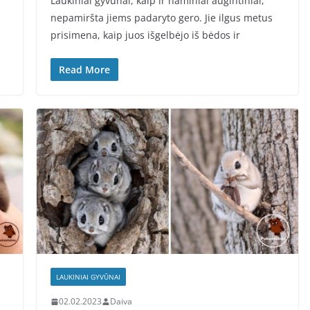
Laukiniai gyvūnai, kaip ir naminiai augintiniai,
nepamiršta jiems padaryto gero. Jie ilgus metus
prisimena, kaip juos išgelbėjo iš bėdos ir
Read More
LAUKINIAI GYVŪNAI
02.02.2023
Daiva