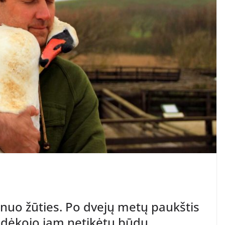
ę nuo žūties. Po dvejų metų paukštis
padėkojo jam netikėtu būdu