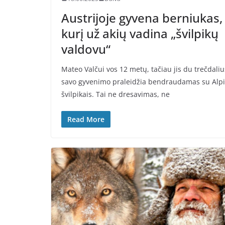
Austrijoje gyvena berniukas,
kurį už akių vadina „švilpikų
valdovu“
Mateo Valčui vos 12 metų, tačiau jis du trečdaliu
savo gyvenimo praleidžia bendraudamas su Alp
švilpikais. Tai ne dresavimas, ne
Read More