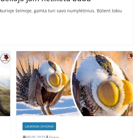
 kurioje šeimoje, gamta turi savo numylėtinius. Būtent tokiu
LAUKINIAI GYVŪNAI
09.05.2025
Daiva