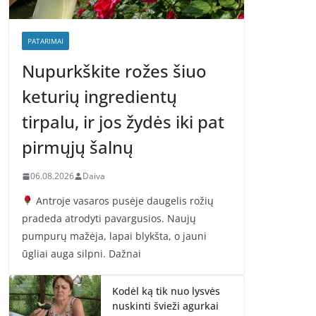
PATARIMAI
Nupurkškite rožes šiuo
keturių ingredientų
tirpalu, ir jos žydės iki pat
pirmųjų šalnų
06.08.2026
Daiva
Antroje vasaros pusėje daugelis rožių
pradeda atrodyti pavargusios. Naujų
pumpurų mažėja, lapai blykšta, o jauni
ūgliai auga silpni. Dažnai
Kodėl ką tik nuo lysvės
nuskinti švieži agurkai