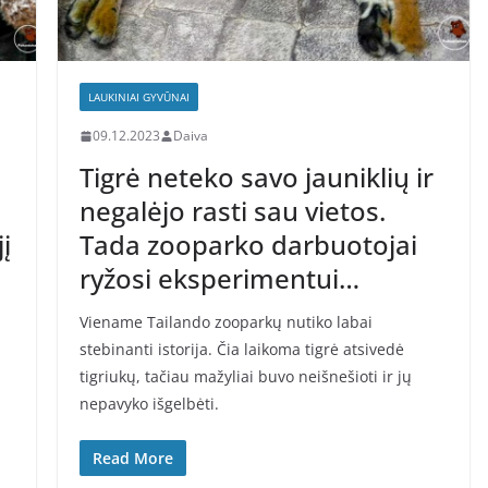
LAUKINIAI GYVŪNAI
09.12.2023
Daiva
Tigrė neteko savo jauniklių ir
negalėjo rasti sau vietos.
į
Tada zooparko darbuotojai
ryžosi eksperimentui…
Viename Tailando zooparkų nutiko labai
stebinanti istorija. Čia laikoma tigrė atsivedė
tigriukų, tačiau mažyliai buvo neišnešioti ir jų
nepavyko išgelbėti.
Read More