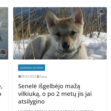
LAUKINIAI GYVŪNAI
09.03.2023
Daiva
,
Senelė išgelbėjo mažą
o
vilkiuką, o po 2 metų jis jai
atsilygino