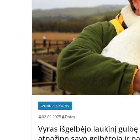
LAUKINIAI GYVŪNAI
08.09.2025
Daiva
Vyras išgelbėjo laukinį gulb
atpažino savo gelbėtoją ir 