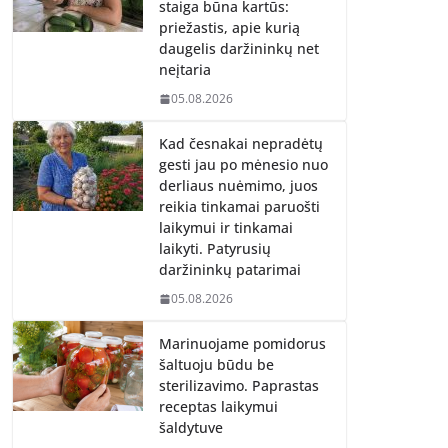
staiga būna kartūs:
priežastis, apie kurią
daugelis daržininkų net
neįtaria
05.08.2026
Kad česnakai nepradėtų
gesti jau po mėnesio nuo
derliaus nuėmimo, juos
reikia tinkamai paruošti
laikymui ir tinkamai
laikyti. Patyrusių
daržininkų patarimai
05.08.2026
Marinuojame pomidorus
šaltuoju būdu be
sterilizavimo. Paprastas
receptas laikymui
šaldytuve