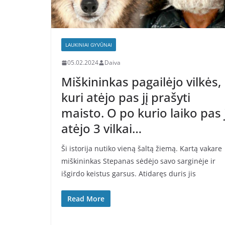
LAUKINIAI GYVŪNAI
05.02.2024
Daiva
Miškininkas pagailėjo vilkės,
kuri atėjo pas jį prašyti
maisto. O po kurio laiko pas j
atėjo 3 vilkai…
Ši istorija nutiko vieną šaltą žiemą. Kartą vakare
miškininkas Stepanas sėdėjo savo sarginėje ir
išgirdo keistus garsus. Atidaręs duris jis
Read More