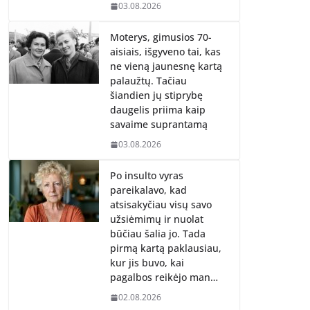
03.08.2026
Moterys, gimusios 70-
aisiais, išgyveno tai, kas
ne vieną jaunesnę kartą
palaužtų. Tačiau
šiandien jų stiprybę
daugelis priima kaip
savaime suprantamą
03.08.2026
Po insulto vyras
pareikalavo, kad
atsisakyčiau visų savo
užsiėmimų ir nuolat
būčiau šalia jo. Tada
pirmą kartą paklausiau,
kur jis buvo, kai
pagalbos reikėjo man…
02.08.2026