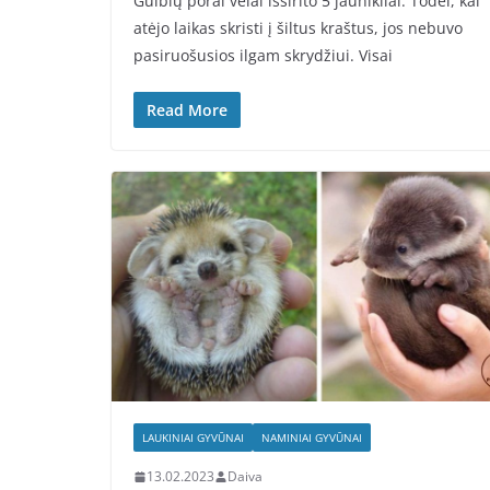
Gulbių porai vėlai išsirito 5 jaunikliai. Todėl, kai
atėjo laikas skristi į šiltus kraštus, jos nebuvo
pasiruošusios ilgam skrydžiui. Visai
Read More
LAUKINIAI GYVŪNAI
NAMINIAI GYVŪNAI
13.02.2023
Daiva