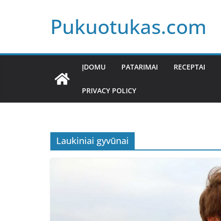
Skip
Pukuotukas.com
to
content
ĮDOMU
PATARIMAI
RECEPTAI
PRIVACY POLICY
Laukiniai gyvūnai