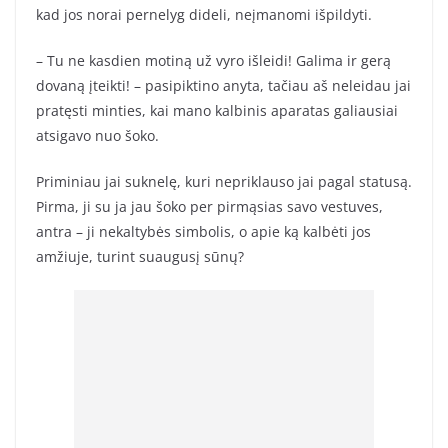
kad jos norai pernelyg dideli, neįmanomi išpildyti.
– Tu ne kasdien motiną už vyro išleidi! Galima ir gerą
dovaną įteikti! – pasipiktino anyta, tačiau aš neleidau jai
pratęsti minties, kai mano kalbinis aparatas galiausiai
atsigavo nuo šoko.
Priminiau jai suknelę, kuri nepriklauso jai pagal statusą.
Pirma, ji su ja jau šoko per pirmąsias savo vestuves,
antra – ji nekaltybės simbolis, o apie ką kalbėti jos
amžiuje, turint suaugusį sūnų?