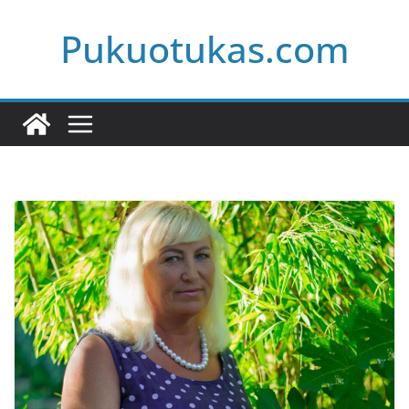
Skip
Pukuotukas.com
to
content