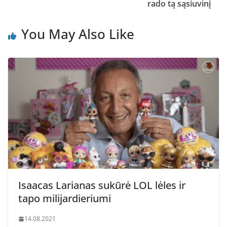
rado tą sąsiuvinį
You May Also Like
Isaacas Larianas sukūrė LOL lėles ir
tapo milijardieriumi
14.08.2021