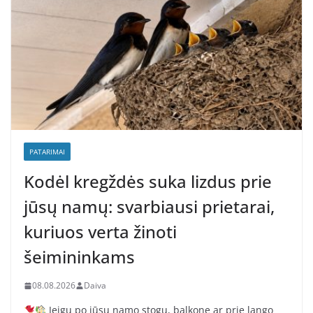
PATARIMAI
Kodėl kregždės suka lizdus prie
jūsų namų: svarbiausi prietarai,
kuriuos verta žinoti
šeimininkams
08.08.2026
Daiva
Jeigu po jūsų namo stogu, balkone ar prie lango