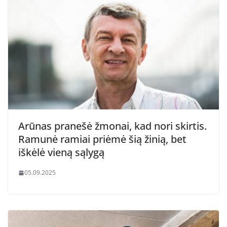
Arūnas pranešė žmonai, kad nori skirtis.
Ramunė ramiai priėmė šią žinią, bet
iškėlė vieną sąlygą
05.09.2025