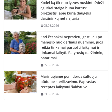
Kodėl ką tik nuo lysvės nuskinti švieži
agurkai staiga būna kartūs:
priežastis, apie kurią daugelis
daržininkų net neįtaria
05.08.2026
Kad česnakai nepradėtų gesti jau po
mėnesio nuo derliaus nuėmimo, juos
reikia tinkamai paruošti laikymui ir
tinkamai laikyti. Patyrusių daržininkų
patarimai
05.08.2026
Marinuojame pomidorus šaltuoju
būdu be sterilizavimo. Paprastas
receptas laikymui šaldytuve
03.08.2026