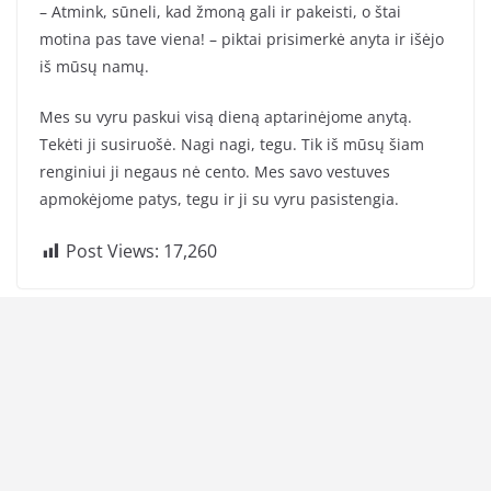
– Atmink, sūneli, kad žmoną gali ir pakeisti, o štai
motina pas tave viena! – piktai prisimerkė anyta ir išėjo
iš mūsų namų.
Mes su vyru paskui visą dieną aptarinėjome anytą.
Tekėti ji susiruošė. Nagi nagi, tegu. Tik iš mūsų šiam
renginiui ji negaus nė cento. Mes savo vestuves
apmokėjome patys, tegu ir ji su vyru pasistengia.
Post Views:
17,260