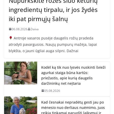
Nupurkškite rožes šiuo keturių
ingredientų tirpalu, ir jos žydės
iki pat pirmųjų šalnų
06.08.2026
Daiva
Antroje vasaros pusėje daugelis rožių pradeda
atrodyti pavargusios. Naujų pumpurų mažėja, lapai
blykšta, o jauni ūgliai auga silpni. Dažnai
Kodėl ką tik nuo lysvės nuskinti švieži
agurkai staiga būna kartūs:
priežastis, apie kurią daugelis
daržininkų net neįtaria
05.08.2026
Kad česnakai nepradėtų gesti jau po
mėnesio nuo derliaus nuėmimo, juos
reikia tinkamai paruošti laikymui ir