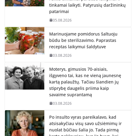
tinkamai laikyti. Patyrusių daržininkų
patarimai
05.08.2026
Marinuojame pomidorus šaltuoju
būdu be sterilizavimo. Paprastas
receptas laikymui šaldytuve
03.08.2026
Moterys, gimusios 70-aisiais,
išgyveno tai, kas ne vieną jaunesnę
kartą palaužtų. Tačiau šiandien jų
stiprybę daugelis priima kaip
savaime suprantamą
03.08.2026
Po insulto vyras pareikalavo, kad
atsisakyčiau visų savo užsiėmimų ir
nuolat būčiau šalia jo. Tada pirmą