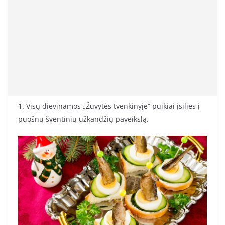
1. Visų dievinamos „Žuvytės tvenkinyje“ puikiai įsilies į
puošnų šventinių užkandžių paveikslą.