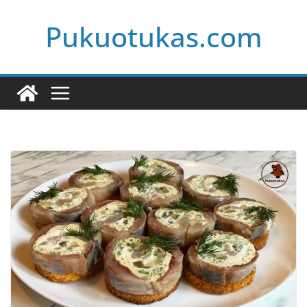
Skip
Pukuotukas.com
to
content