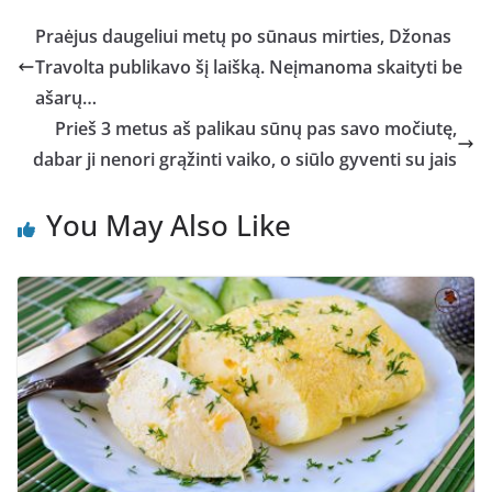
Praėjus daugeliui metų po sūnaus mirties, Džonas
Travolta publikavo šį laišką. Neįmanoma skaityti be
ašarų…
Prieš 3 metus aš palikau sūnų pas savo močiutę,
dabar ji nenori grąžinti vaiko, o siūlo gyventi su jais
You May Also Like