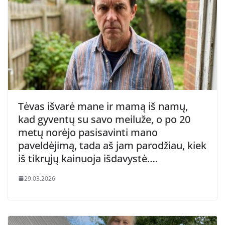
Tėvas išvarė mane ir mamą iš namų,
kad gyventų su savo meiluže, o po 20
metų norėjo pasisavinti mano
paveldėjimą, tada aš jam parodžiau, kiek
iš tikrųjų kainuoja išdavystė….
29.03.2026