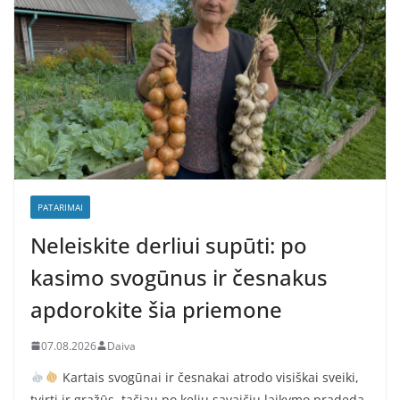
PATARIMAI
Neleiskite derliui supūti: po
kasimo svogūnus ir česnakus
apdorokite šia priemone
07.08.2026
Daiva
Kartais svogūnai ir česnakai atrodo visiškai sveiki,
tvirti ir gražūs, tačiau po kelių savaičių laikymo pradeda