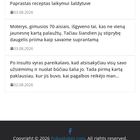
Paprastas receptas laikymui šaldytuve
03.08.2026
Moterys, gimusios 70-aisiais, išgyveno tai, kas ne vieną
jaunesnę kartą palaužtų. Tačiau šiandien jų stiprybę
daugelis priima kaip savaime suprantamą
03.08.2026
Po insulto vyras pareikalavo, kad atsisakyčiau visų savo
užsiėmimų ir nuolat būčiau šalia jo. Tada pirmą kartą
paklausiau, kur jis buvo, kai pagalbos reikėjo man…
02.08.2026
Copyright © 2026
Pukuotukas.com
. All rights reserved.