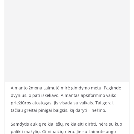
Almanto žmona Laimutė mirė gimdymo metu. Pagimdė
dvynius, o pati iškeliavo. Almantas apsiformino vaiko
priežiūros atostogas. Jis visada su vaikais. Tai gerai,
tačiau greitai pinigai baigsis, ką daryti – nežino.
Samdytis auklę reikia lėšų, reikia eiti dirbti, nėra su kuo
palikti mažylių. Giminaičių nėra. Jie su Laimute augo