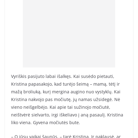
Vyriškis pasijuto labai išalkęs. Kai susėdo pietauti,
Kristina papasakojo, kad turėjo šeimą – mamą, tėtį ir
mažą broliuką, kurį mergina augino nuo vystyklų. Kai
Kristina nakvojo pas močiutę, jų namas užsidegė. Nė
vieno neišgelbėjo. Kai apie tai sužinojo močiutė,
neištvėrė sielvarto, irgi iškeliavo į aną pasaulį. Kristina
liko viena. Gyvena močiutės bute.
– O jūsų vaikai šaunūs, – tarė Kristina. Ir paklausė, ar