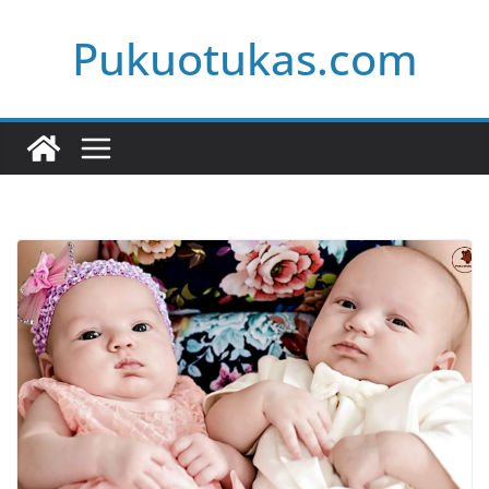
Skip
Pukuotukas.com
to
content