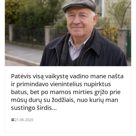
Patėvis visą vaikystę vadino mane našta
ir primindavo vienintelius nupirktus
batus, bet po mamos mirties grįžo prie
mūsų durų su žodžiais, nuo kurių man
sustingo širdis…
21.06.2026