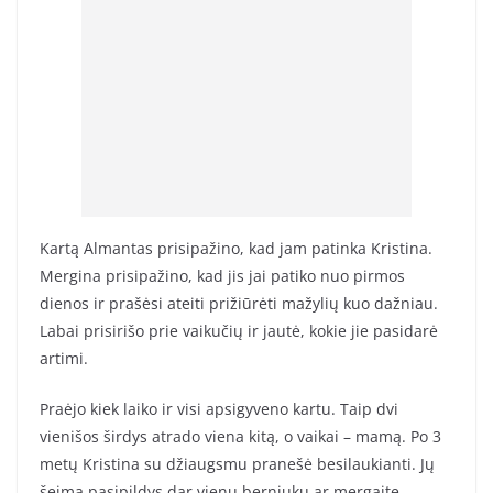
Kartą Almantas prisipažino, kad jam patinka Kristina.
Mergina prisipažino, kad jis jai patiko nuo pirmos
dienos ir prašėsi ateiti prižiūrėti mažylių kuo dažniau.
Labai prisirišo prie vaikučių ir jautė, kokie jie pasidarė
artimi.
Praėjo kiek laiko ir visi apsigyveno kartu. Taip dvi
vienišos širdys atrado viena kitą, o vaikai – mamą. Po 3
metų Kristina su džiaugsmu pranešė besilaukianti. Jų
šeima pasipildys dar vienu berniuku ar mergaite.