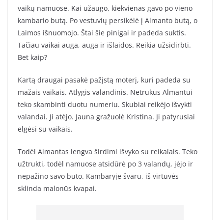
vaikų namuose. Kai užaugo, kiekvienas gavo po vieno
kambario butą. Po vestuvių persikėlė į Almanto butą, o
Laimos išnuomojo. Štai šie pinigai ir padeda suktis.
Tačiau vaikai auga, auga ir išlaidos. Reikia užsidirbti.
Bet kaip?
Kartą draugai pasakė pažįstą moterį, kuri padeda su
mažais vaikais. Atlygis valandinis. Netrukus Almantui
teko skambinti duotu numeriu. Skubiai reikėjo išvykti
valandai. Ji atėjo. Jauna gražuolė Kristina. Ji patyrusiai
elgėsi su vaikais.
Todėl Almantas lengva širdimi išvyko su reikalais. Teko
užtrukti, todėl namuose atsidūrė po 3 valandų, įėjo ir
nepažino savo buto. Kambaryje švaru, iš virtuvės
sklinda malonūs kvapai.