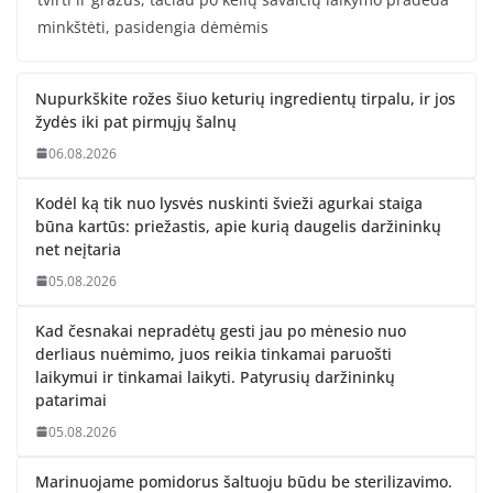
minkštėti, pasidengia dėmėmis
Nupurkškite rožes šiuo keturių ingredientų tirpalu, ir jos
žydės iki pat pirmųjų šalnų
06.08.2026
Kodėl ką tik nuo lysvės nuskinti švieži agurkai staiga
būna kartūs: priežastis, apie kurią daugelis daržininkų
net neįtaria
05.08.2026
Kad česnakai nepradėtų gesti jau po mėnesio nuo
derliaus nuėmimo, juos reikia tinkamai paruošti
laikymui ir tinkamai laikyti. Patyrusių daržininkų
patarimai
05.08.2026
Marinuojame pomidorus šaltuoju būdu be sterilizavimo.