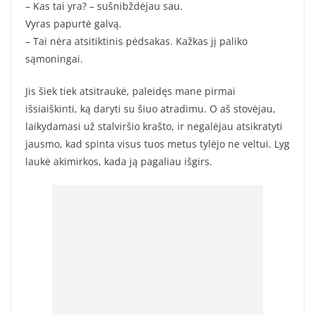
– Kas tai yra? – sušnibždėjau sau.
Vyras papurtė galvą.
– Tai nėra atsitiktinis pėdsakas. Kažkas jį paliko
sąmoningai.
Jis šiek tiek atsitraukė, paleidęs mane pirmai
išsiaiškinti, ką daryti su šiuo atradimu. O aš stovėjau,
laikydamasi už stalviršio krašto, ir negalėjau atsikratyti
jausmo, kad spinta visus tuos metus tylėjo ne veltui. Lyg
laukė akimirkos, kada ją pagaliau išgirs.