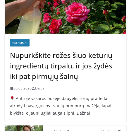
PATARIMAI
Nupurkškite rožes šiuo keturių
ingredientų tirpalu, ir jos žydės
iki pat pirmųjų šalnų
06.08.2026
Daiva
Antroje vasaros pusėje daugelis rožių pradeda
atrodyti pavargusios. Naujų pumpurų mažėja, lapai
blykšta, o jauni ūgliai auga silpni. Dažnai