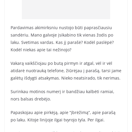
Pardavimas akimirksniu nustojo būti paprasčiausiu
sandėriu. Mano galvoje įsikabino tik vienas žodis po
laku. Svetimas vardas. Kas jį parašė? Kodėl paslėpė?
Kodėl niekas apie tai nežinojo?
Vakarą vaikščiojau po butą pirmyn ir atgal, vėl ir vėl
atidarė nuotrauką telefone, žiūrėjau į parašą, tarsi jame
galėtų išdygti atsakymas. Nieko neatsirado, tik nerimas.
Surinkau motinos numerį ir bandžiau kalbėti ramiai,
nors balsas drebėjo.
Papaskojau apie pirkėją, apie “įbrėžimą”, apie parašą
po laku. Kitoje linijoje ilgai tvyrojo tyla. Per ilgai.