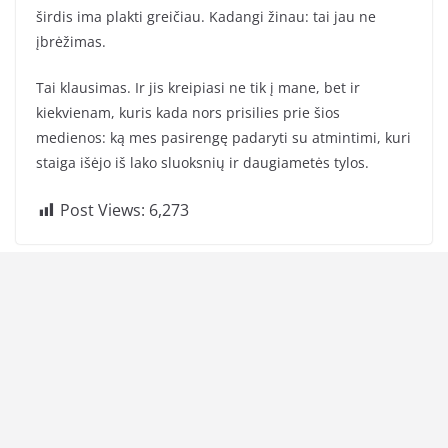
širdis ima plakti greičiau. Kadangi žinau: tai jau ne
įbrėžimas.
Tai klausimas. Ir jis kreipiasi ne tik į mane, bet ir
kiekvienam, kuris kada nors prisilies prie šios
medienos: ką mes pasirengę padaryti su atmintimi, kuri
staiga išėjo iš lako sluoksnių ir daugiametės tylos.
Post Views:
6,273