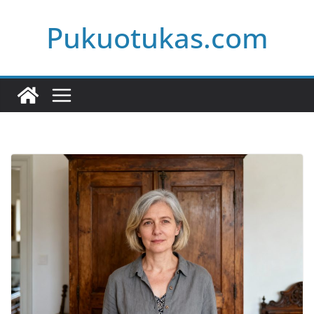
Skip
Pukuotukas.com
to
content