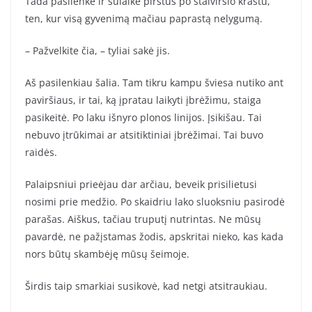
Tada pasilenkė ir sulaikė pirštus po stalviršio kraštu,
ten, kur visą gyvenimą mačiau paprastą nelygumą.
– Pažvelkite čia, – tyliai sakė jis.
Aš pasilenkiau šalia. Tam tikru kampu šviesa nutiko ant
paviršiaus, ir tai, ką įpratau laikyti įbrėžimu, staiga
pasikeitė. Po laku išnyro plonos linijos. Įsikišau. Tai
nebuvo įtrūkimai ar atsitiktiniai įbrėžimai. Tai buvo
raidės.
Palaipsniui prieėjau dar arčiau, beveik prisilietusi
nosimi prie medžio. Po skaidriu lako sluoksniu pasirodė
parašas. Aiškus, tačiau truputį nutrintas. Ne mūsų
pavardė, ne pažįstamas žodis, apskritai nieko, kas kada
nors būtų skambėję mūsų šeimoje.
Širdis taip smarkiai susikovė, kad netgi atsitraukiau.