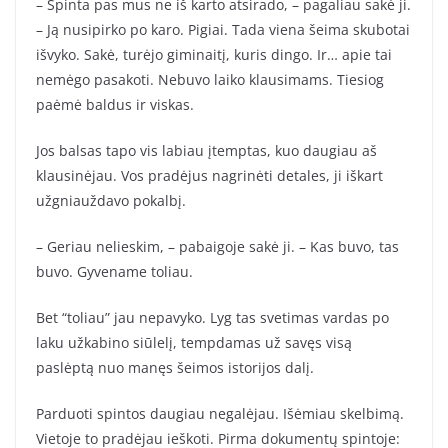
– Spinta pas mus ne iš karto atsirado, – pagaliau sakė ji.
– Ją nusipirko po karo. Pigiai. Tada viena šeima skubotai
išvyko. Sakė, turėjo giminaitį, kuris dingo. Ir… apie tai
nemėgo pasakoti. Nebuvo laiko klausimams. Tiesiog
paėmė baldus ir viskas.
Jos balsas tapo vis labiau įtemptas, kuo daugiau aš
klausinėjau. Vos pradėjus nagrinėti detales, ji iškart
užgniauždavo pokalbį.
– Geriau nelieskim, – pabaigoje sakė ji. – Kas buvo, tas
buvo. Gyvename toliau.
Bet “toliau” jau nepavyko. Lyg tas svetimas vardas po
laku užkabino siūlelį, tempdamas už savęs visą
paslėptą nuo manęs šeimos istorijos dalį.
Parduoti spintos daugiau negalėjau. Išėmiau skelbimą.
Vietoje to pradėjau ieškoti. Pirma dokumentų spintoje: