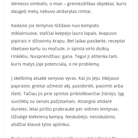
dėmesio simbolis, o man – gremėzdiškas objektas, kuris
daugelį metų nebuvo atidarytas rimtai.
Kadaise jos lentynos lūždavo nuo kompoto
stiklainiuose, stalčiai kvepėjo lauro lapais, kvapusis
pipirais ir džiovintu krapu. Bet laikai pasikeitė, receptai
iškeliavo kartu su močiute, ir spinta virto dulkių
rinkikliu. Nusprendžiau: gana. Tegul ji atitenka tam,
kuris matys joje potencialą, o ne problemą.
Į skelbimą atsakė senyvas vyras. Kai jis įėjo, tikėjausi
paprasto: greitai užmesti akį, pasiderėti, pasiimti arba
išeiti. Tačiau jis prie spintos pribloškiančiai žiūrėjo, lyg
susitiktų su senais pažįstamais. Atsargiai atidarė
dureles, lėtai pirštu prabraukė per vidines lentynas,
išžvalgė kiekvieną kampą. Neskubėjo, nesiskubino,
atidžiai klausė tylos aplinkui.