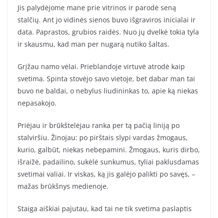
Jis palydėjome mane prie vitrinos ir parodė seną
stalčių. Ant jo vidinės sienos buvo išgraviros inicialai ir
data. Paprastos, grubios raidės. Nuo jų dvelkė tokia tyla
ir skausmu, kad man per nugarą nutiko šaltas.
Grįžau namo vėlai. Prieblandoje virtuvė atrodė kaip
svetima. Spinta stovėjo savo vietoje, bet dabar man tai
buvo ne baldai, o nebylus liudininkas to, apie ką niekas
nepasakojo.
Priėjau ir brūkštelėjau ranka per tą pačią liniją po
stalviršiu. Žinojau: po pirštais slypi vardas žmogaus,
kurio, galbūt, niekas nebepamini. Žmogaus, kuris dirbo,
išraižė, padailino, sukėlė sunkumus, tyliai paklusdamas
svetimai valiai. Ir viskas, ką jis galėjo palikti po savęs, –
mažas brūkšnys medienoje.
Staiga aiškiai pajutau, kad tai ne tik svetima paslaptis