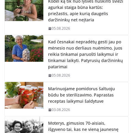
Kodėl ką tik nuo lysvės nuskinti švieži
agurkai staiga būna kartūs:
priežastis, apie kurią daugelis
daržininkų net neįtaria
05.08.2026
Kad česnakai nepradėtų gesti jau po
mėnesio nuo derliaus nuėmimo, juos
reikia tinkamai paruošti laikymui ir
tinkamai laikyti. Patyrusių daržininkų
patarimai
05.08.2026
Marinuojame pomidorus šaltuoju
būdu be sterilizavimo. Paprastas
receptas laikymui šaldytuve
03.08.2026
Moterys, gimusios 70-aisiais,
išgyveno tai, kas ne vieną jaunesnę