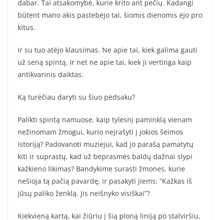
dabar. Tai atsakomybė, kurie krito ant pečių. Kadangi
būtent mano akis pastebėjo tai, šiomis dienomis ėjo pro
kitus.
Ir su tuo atėjo klausimas. Ne apie tai, kiek galima gauti
už seną spintą. Ir net ne apie tai, kiek ji vertinga kaip
antikvarinis daiktas.
Ką turėčiau daryti su šiuo pėdsaku?
Palikti spintą namuose, kaip tylesnį paminklą vienam
nežinomam žmogui, kurio neįrašyti į jokios šeimos
istoriją? Padovanoti muziejui, kad jo parašą pamatytų
kiti ir suprastų, kad už beprasmės baldų dažnai slypi
kažkieno likimas? Bandykime surasti žmones, kurie
nešioja tą pačią pavardę, ir pasakyti jiems: “Kažkas iš
jūsų paliko ženklą. Jis neišnyko visiškai”?
Kiekvieną kartą, kai žiūriu į šią ploną liniją po stalviršiu,