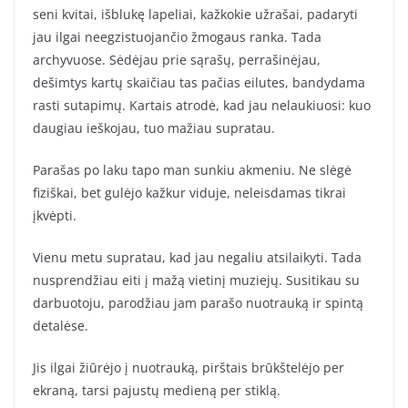
seni kvitai, išblukę lapeliai, kažkokie užrašai, padaryti
jau ilgai neegzistuojančio žmogaus ranka. Tada
archyvuose. Sėdėjau prie sąrašų, perrašinėjau,
dešimtys kartų skaičiau tas pačias eilutes, bandydama
rasti sutapimų. Kartais atrodė, kad jau nelaukiuosi: kuo
daugiau ieškojau, tuo mažiau supratau.
Parašas po laku tapo man sunkiu akmeniu. Ne slėgė
fiziškai, bet gulėjo kažkur viduje, neleisdamas tikrai
įkvėpti.
Vienu metu supratau, kad jau negaliu atsilaikyti. Tada
nusprendžiau eiti į mažą vietinį muziejų. Susitikau su
darbuotoju, parodžiau jam parašo nuotrauką ir spintą
detalėse.
Jis ilgai žiūrėjo į nuotrauką, pirštais brūkštelėjo per
ekraną, tarsi pajustų medieną per stiklą.