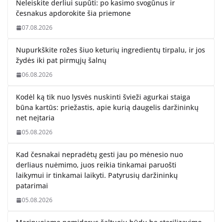
Neleiskite derliui supūti: po kasimo svogūnus ir
česnakus apdorokite šia priemone
07.08.2026
Nupurkškite rožes šiuo keturių ingredientų tirpalu, ir jos
žydės iki pat pirmųjų šalnų
06.08.2026
Kodėl ką tik nuo lysvės nuskinti švieži agurkai staiga
būna kartūs: priežastis, apie kurią daugelis daržininkų
net neįtaria
05.08.2026
Kad česnakai nepradėtų gesti jau po mėnesio nuo
derliaus nuėmimo, juos reikia tinkamai paruošti
laikymui ir tinkamai laikyti. Patyrusių daržininkų
patarimai
05.08.2026