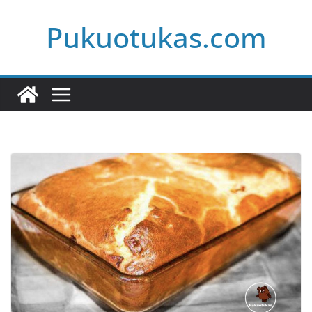
Skip
Pukuotukas.com
to
content