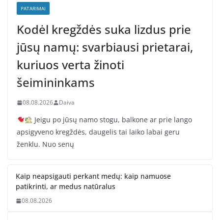
PATARIMAI
Kodėl kregždės suka lizdus prie
jūsų namų: svarbiausi prietarai,
kuriuos verta žinoti
šeimininkams
08.08.2026
Daiva
Jeigu po jūsų namo stogu, balkone ar prie lango
apsigyveno kregždės, daugelis tai laiko labai geru
ženklu. Nuo senų
Kaip neapsigauti perkant medų: kaip namuose
patikrinti, ar medus natūralus
08.08.2026