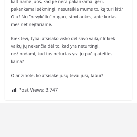
kaltiname juos, kad jie nėra pakankamai geri,
pakankamai sėkmingi, nesuteikia mums to, ką turi kiti?
O už šių “nevykėlių” nugarų stovi aukos, apie kurias
mes net neįtariame.
Kiek tėvų tyliai atsisako visko dėl savo vaikų? Ir kiek
vaikų jų nekenčia dėl to, kad yra neturtingi,
nežinodami, kad tas neturtas yra jų pačių ateities
kaina?
O ar žinote, ko atsisakė jūsų tėvai jūsų labui?
Post Views:
3,747