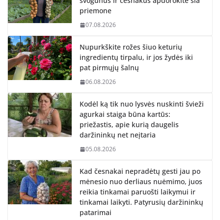
svogūnus ir česnakus apdorokite šia
priemone
07.08.2026
Nupurkškite rožes šiuo keturių
ingredientų tirpalu, ir jos žydės iki
pat pirmųjų šalnų
06.08.2026
Kodėl ką tik nuo lysvės nuskinti švieži
agurkai staiga būna kartūs:
priežastis, apie kurią daugelis
daržininkų net neįtaria
05.08.2026
Kad česnakai nepradėtų gesti jau po
mėnesio nuo derliaus nuėmimo, juos
reikia tinkamai paruošti laikymui ir
tinkamai laikyti. Patyrusių daržininkų
patarimai