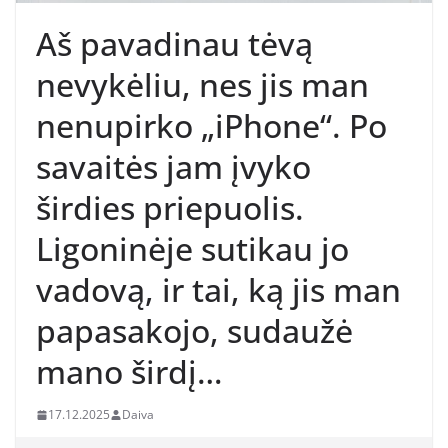
Aš pavadinau tėvą
nevykėliu, nes jis man
nenupirko „iPhone“. Po
savaitės jam įvyko
širdies priepuolis.
Ligoninėje sutikau jo
vadovą, ir tai, ką jis man
papasakojo, sudaužė
mano širdį…
17.12.2025
Daiva