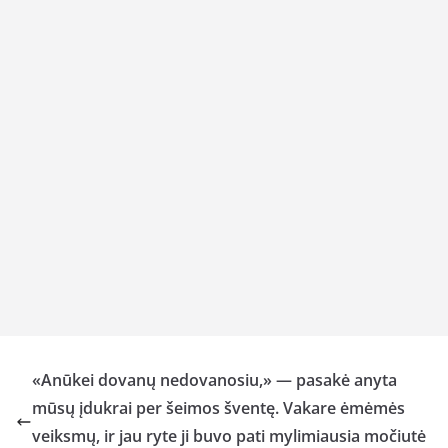
«Anūkei dovanų nedovanosiu,» — pasakė anyta
mūsų įdukrai per šeimos šventę. Vakare ėmėmės
veiksmų, ir jau ryte ji buvo pati mylimiausia močiutė