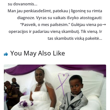
su dovanomis…
Man jau penkiasdešimt, patekau į ligoninę su rimta
diagnoze. Vyras su vaikais išvyko atostogauti:
“Pasveik, o mes pailsėsim.” Gulėjau viena po
operacijos ir padariau vieną skambutį. Tik vieną. Ir
tas skambutis viską pakeitė…
You May Also Like