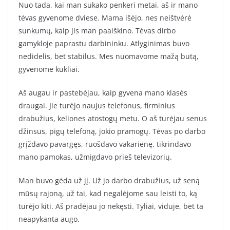
Nuo tada, kai man sukako penkeri metai, aš ir mano
tėvas gyvenome dviese. Mama išėjo, nes neištvėrė
sunkumų, kaip jis man paaiškino. Tėvas dirbo
gamykloje paprastu darbininku. Atlyginimas buvo
nedidelis, bet stabilus. Mes nuomavome mažą butą,
gyvenome kukliai.
Aš augau ir pastebėjau, kaip gyvena mano klasės
draugai. Jie turėjo naujus telefonus, firminius
drabužius, keliones atostogų metu. O aš turėjau senus
džinsus, pigų telefoną, jokio pramogų. Tėvas po darbo
grįždavo pavargęs, ruošdavo vakarienę, tikrindavo
mano pamokas, užmigdavo prieš televizorių.
Man buvo gėda už jį. Už jo darbo drabužius, už seną
mūsų rajoną, už tai, kad negalėjome sau leisti to, ką
turėjo kiti. Aš pradėjau jo nekęsti. Tyliai, viduje, bet ta
neapykanta augo.