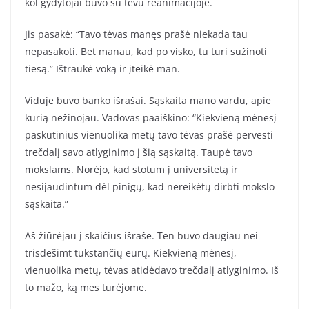
kol gydytojai buvo su tėvu reanimacijoje.
Jis pasakė: “Tavo tėvas manęs prašė niekada tau
nepasakoti. Bet manau, kad po visko, tu turi sužinoti
tiesą.” Ištraukė voką ir įteikė man.
Viduje buvo banko išrašai. Sąskaita mano vardu, apie
kurią nežinojau. Vadovas paaiškino: “Kiekvieną mėnesį
paskutinius vienuolika metų tavo tėvas prašė pervesti
trečdalį savo atlyginimo į šią sąskaitą. Taupė tavo
mokslams. Norėjo, kad stotum į universitetą ir
nesijaudintum dėl pinigų, kad nereikėtų dirbti mokslo
sąskaita.”
Aš žiūrėjau į skaičius išraše. Ten buvo daugiau nei
trisdešimt tūkstančių eurų. Kiekvieną mėnesį,
vienuolika metų, tėvas atidėdavo trečdalį atlyginimo. Iš
to mažo, ką mes turėjome.