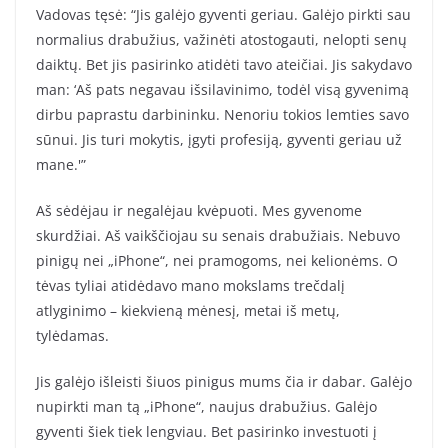
Vadovas tęsė: “Jis galėjo gyventi geriau. Galėjo pirkti sau
normalius drabužius, važinėti atostogauti, nelopti senų
daiktų. Bet jis pasirinko atidėti tavo ateičiai. Jis sakydavo
man: ‘Aš pats negavau išsilavinimo, todėl visą gyvenimą
dirbu paprastu darbininku. Nenoriu tokios lemties savo
sūnui. Jis turi mokytis, įgyti profesiją, gyventi geriau už
mane.'”
Aš sėdėjau ir negalėjau kvėpuoti. Mes gyvenome
skurdžiai. Aš vaikščiojau su senais drabužiais. Nebuvo
pinigų nei „iPhone“, nei pramogoms, nei kelionėms. O
tėvas tyliai atidėdavo mano mokslams trečdalį
atlyginimo – kiekvieną mėnesį, metai iš metų,
tylėdamas.
Jis galėjo išleisti šiuos pinigus mums čia ir dabar. Galėjo
nupirkti man tą „iPhone“, naujus drabužius. Galėjo
gyventi šiek tiek lengviau. Bet pasirinko investuoti į