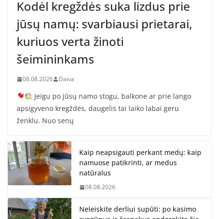
Kodėl kregždės suka lizdus prie
jūsų namų: svarbiausi prietarai,
kuriuos verta žinoti
šeimininkams
08.08.2026
Daiva
Jeigu po jūsų namo stogu, balkone ar prie lango
apsigyveno kregždės, daugelis tai laiko labai geru
ženklu. Nuo senų
Kaip neapsigauti perkant medų: kaip
namuose patikrinti, ar medus
natūralus
08.08.2026
Neleiskite derliui supūti: po kasimo