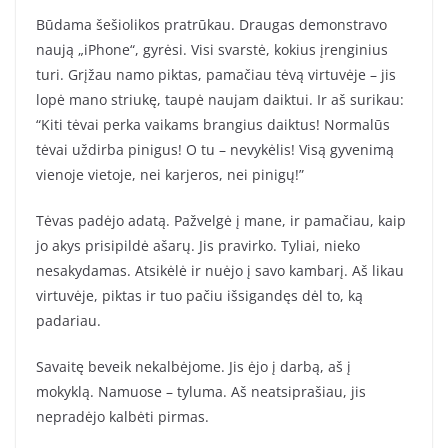
Būdama šešiolikos pratrūkau. Draugas demonstravo
naują „iPhone“, gyrėsi. Visi svarstė, kokius įrenginius
turi. Grįžau namo piktas, pamačiau tėvą virtuvėje – jis
lopė mano striukę, taupė naujam daiktui. Ir aš surikau:
“Kiti tėvai perka vaikams brangius daiktus! Normalūs
tėvai uždirba pinigus! O tu – nevykėlis! Visą gyvenimą
vienoje vietoje, nei karjeros, nei pinigų!”
Tėvas padėjo adatą. Pažvelgė į mane, ir pamačiau, kaip
jo akys prisipildė ašarų. Jis pravirko. Tyliai, nieko
nesakydamas. Atsikėlė ir nuėjo į savo kambarį. Aš likau
virtuvėje, piktas ir tuo pačiu išsigandęs dėl to, ką
padariau.
Savaitę beveik nekalbėjome. Jis ėjo į darbą, aš į
mokyklą. Namuose – tyluma. Aš neatsiprašiau, jis
nepradėjo kalbėti pirmas.