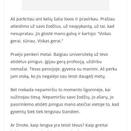
Aš parkritau ant kelių šalia lovos ir pravirkau. Prašiau
atleidimo už savo žodžius, už neapykantą, už tai, kad
nesupratau. Jis glostė mano galvą ir kartojo: “Viskas
gerai, sūnau. Viskas gerai.”
Praėjo penkeri metai. Baigiau universitetą už tėvo
atidėtus pinigus. Įgijau gerą profesiją, uždirbu
nemažai. Tėvas pensijoje, gyvena su manimi. Aš perku
jam viską, ko jis negalėjo sau leisti daugelį metų.
Bet niekada nepamiršiu to momento ligoninėje, kai
sužinojau tiesą. Nepamiršiu savo žodžių, jo ašarų, jo
pasirinkimo atidėti pinigus mano ateičiai vietoje to, kad
gyventų šiek tiek lengviau šiandien.
Ar žinote, kaip lengva yra teisti tėvus? Kaip greitai