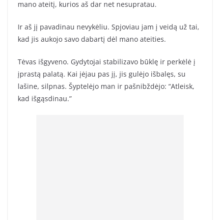
mano ateitį, kurios aš dar net nesupratau.
Ir aš jį pavadinau nevykėliu. Spjoviau jam į veidą už tai,
kad jis aukojo savo dabartį dėl mano ateities.
Tėvas išgyveno. Gydytojai stabilizavo būklę ir perkėlė į
įprastą palatą. Kai įėjau pas jį, jis gulėjo išbalęs, su
lašine, silpnas. Šyptelėjo man ir pašnibždėjo: “Atleisk,
kad išgąsdinau.”