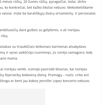
 mėsos rūšių, 20 žuvies rūšių, pyragaičiai, ledai, dirbo
u, ko konkrečiai, bet kažko tiksliai nebuvo. Meksikietiškame
o vaisiai. Indai be karališkųjų dvarų ornamentų. Ir personalas
 rankšluosčių darė gulbes su gėlytėmis, o aš norėjau
ribų.
pastabas su triaukščiais keiksmais barmenas atsakydavo
mų ir vyras vaikščiojo nusiminęs, jis norėjo samagono, kokį
 mano mama.
i norėjau verkti, scenoje pasirodė klounas, kai norėjau
lių fejerverkų kiekvieną dieną. Pramogų – nulis: cirko ant
tingo ar bent jau kokios Jennifer Lopez koncerto nebuvo.