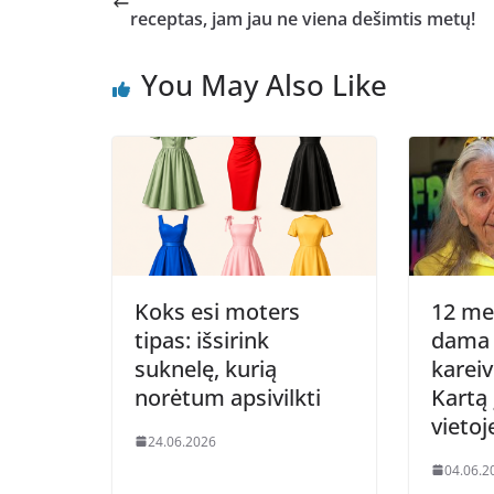
receptas, jam jau ne viena dešimtis metų!
You May Also Like
Koks esi moters
12 me
tipas: išsirink
dama 
suknelę, kurią
kareiv
norėtum apsivilkti
Kartą 
vieto
24.06.2026
04.06.2