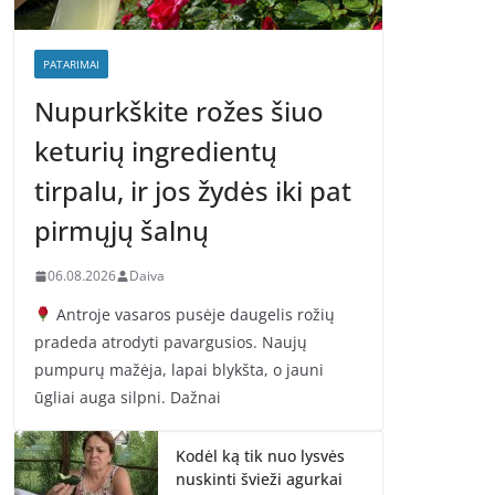
PATARIMAI
Nupurkškite rožes šiuo
keturių ingredientų
tirpalu, ir jos žydės iki pat
pirmųjų šalnų
06.08.2026
Daiva
Antroje vasaros pusėje daugelis rožių
pradeda atrodyti pavargusios. Naujų
pumpurų mažėja, lapai blykšta, o jauni
ūgliai auga silpni. Dažnai
Kodėl ką tik nuo lysvės
nuskinti švieži agurkai