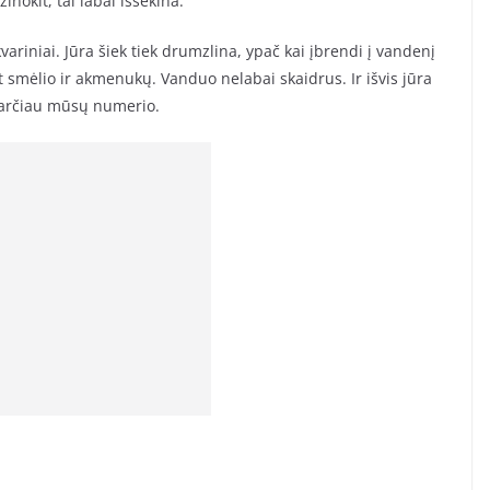
nokit, tai labai išsekina.
riniai. Jūra šiek tiek drumzlina, ypač kai įbrendi į vandenį
t smėlio ir akmenukų. Vanduo nelabai skaidrus. Ir išvis jūra
k arčiau mūsų numerio.