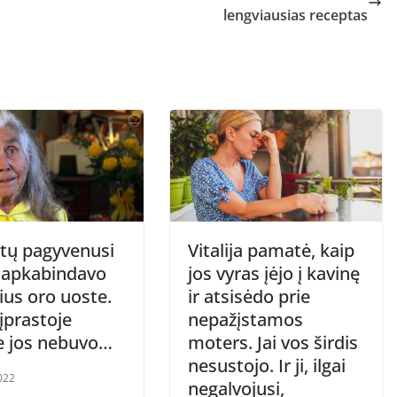
lengviausias receptas
tų pagyvenusi
Vitalija pamatė, kaip
apkabindavo
jos vyras įėjo į kavinę
ius oro uoste.
ir atsisėdo prie
įprastoje
nepažįstamos
je jos nebuvo…
moters. Jai vos širdis
nesustojo. Ir ji, ilgai
022
negalvojusi,