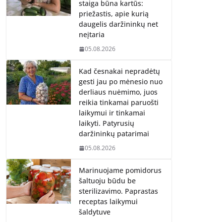
staiga būna kartūs:
priežastis, apie kurią
daugelis daržininkų net
neįtaria
05.08.2026
Kad česnakai nepradėtų
gesti jau po mėnesio nuo
derliaus nuėmimo, juos
reikia tinkamai paruošti
laikymui ir tinkamai
laikyti. Patyrusių
daržininkų patarimai
05.08.2026
Marinuojame pomidorus
šaltuoju būdu be
sterilizavimo. Paprastas
receptas laikymui
šaldytuve