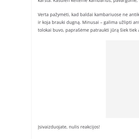
karšta. Kasdien keitėme kambarius, pavargome, ži
Verta pažymėti, kad baldai kambariuose ne antikva
ir koja brauki dugną. Minusai – galima užlipti an
tolokai buvo, paprašėme patraukti jūrą šiek tie
Įsivaizduojate, nulis reakcijos!