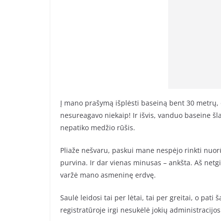
Į mano prašymą išplėsti baseiną bent 30 metrų, o
nesureagavo niekaip! Ir išvis, vanduo baseine šla
nepatiko medžio rūšis.
Pliaže nešvaru, paskui mane nespėjo rinkti nuor
purvina. Ir dar vienas minusas – ankšta. Aš netgi
varžė mano asmeninę erdvę.
Saulė leidosi tai per lėtai, tai per greitai, o pat
registratūroje irgi nesukėlė jokių administracijo