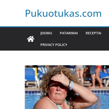
Skip
Pukuotukas.com
to
content
ĮDOMU
PATARIMAI
RECEPTAI
PRIVACY POLICY