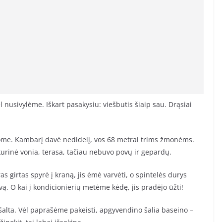
l nusivylėme. Iškart pasakysiu: viešbutis šiaip sau. Drąsiai
rgome. Kambarį davė nedidelį, vos 68 metrai trims žmonėms.
urinė vonia, terasa, tačiau nebuvo povų ir gepardų.
as girtas spyrė į kraną, jis ėmė varvėti, o spintelės durys
ą. O kai į kondicionierių metėme kėdę, jis pradėjo ūžti!
šalta. Vėl paprašėme pakeisti, apgyvendino šalia baseino –