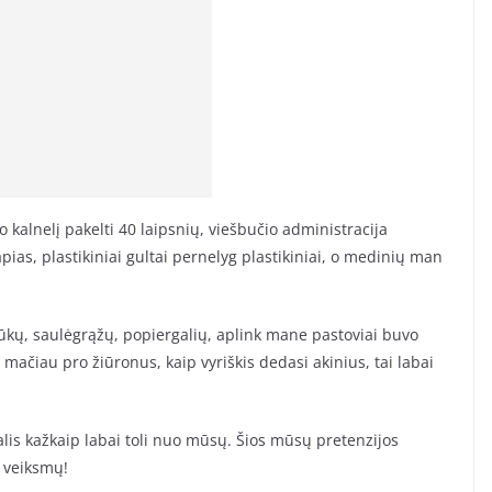
 kalnelį pakelti 40 laipsnių, viešbučio administracija
pias, plastikiniai gultai pernelyg plastikiniai, o medinių man
ūkų, saulėgrąžų, popiergalių, aplink mane pastoviai buvo
 mačiau pro žiūronus, kaip vyriškis dedasi akinius, tai labai
i šalis kažkaip labai toli nuo mūsų. Šios mūsų pretenzijos
s veiksmų!