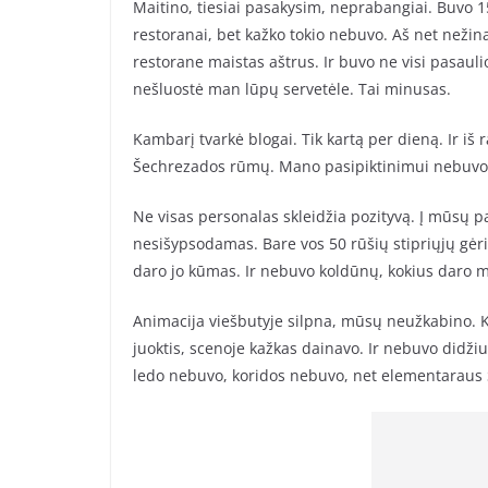
Maitino, tiesiai pasakysim, neprabangiai. Buvo 15
restoranai, bet kažko tokio nebuvo. Aš net nežina
restorane maistas aštrus. Ir buvo ne visi pasauli
nešluostė man lūpų servetėle. Tai minusas.
Kambarį tvarkė blogai. Tik kartą per dieną. Ir iš
Šechrezados rūmų. Mano pasipiktinimui nebuvo 
Ne visas personalas skleidžia pozityvą. Į mūsų 
nesišypsodamas. Bare vos 50 rūšių stipriųjų gėri
daro jo kūmas. Ir nebuvo koldūnų, kokius daro
Animacija viešbutyje silpna, mūsų neužkabino. Ka
juoktis, scenoje kažkas dainavo. Ir nebuvo didžiu
ledo nebuvo, koridos nebuvo, net elementaraus S