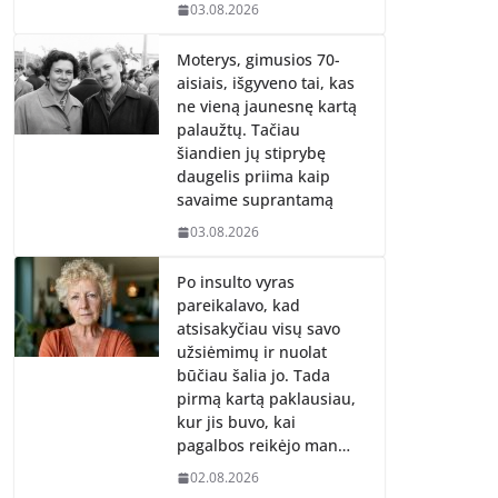
03.08.2026
Moterys, gimusios 70-
aisiais, išgyveno tai, kas
ne vieną jaunesnę kartą
palaužtų. Tačiau
šiandien jų stiprybę
daugelis priima kaip
savaime suprantamą
03.08.2026
Po insulto vyras
pareikalavo, kad
atsisakyčiau visų savo
užsiėmimų ir nuolat
būčiau šalia jo. Tada
pirmą kartą paklausiau,
kur jis buvo, kai
pagalbos reikėjo man…
02.08.2026