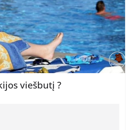
ijos viešbutį ?