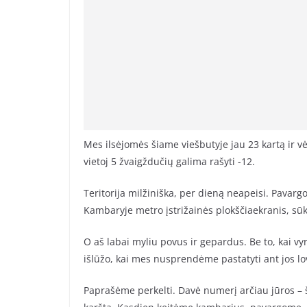
Mes ilsėjomės šiame viešbutyje jau 23 kartą ir vė
vietoj 5 žvaigždučių galima rašyti -12.
Teritorija milžiniška, per dieną neapeisi. Pava
Kambaryje metro įstrižainės plokščiaekranis, sūk
O aš labai myliu povus ir gepardus. Be to, kai vyr
išlūžo, kai mes nusprendėme pastatyti ant jos lov
Paprašėme perkelti. Davė numerį arčiau jūros – 