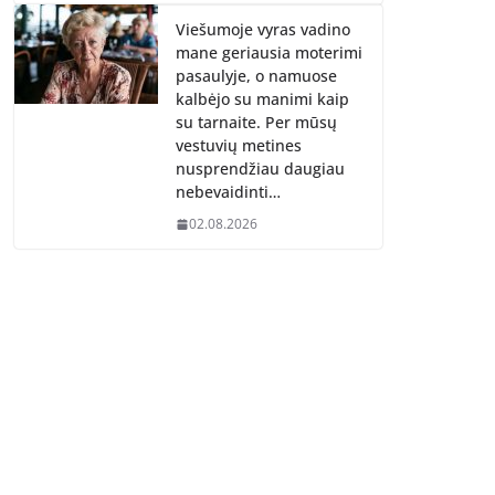
Viešumoje vyras vadino
mane geriausia moterimi
pasaulyje, o namuose
kalbėjo su manimi kaip
su tarnaite. Per mūsų
vestuvių metines
nusprendžiau daugiau
nebevaidinti…
02.08.2026