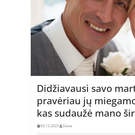
Didžiavausi savo mart
pravėriau jų miegamoj
kas sudaužė mano ši
03.12.2025
Daiva