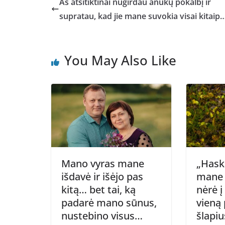
Aš atsitiktinai nugirdau anūkų pokalbį ir
supratau, kad jie mane suvokia visai kitaip
You May Also Like
Mano vyras mane
„Hask
išdavė ir išėjo pas
mane 
kitą… bet tai, ką
nėrė į
padarė mano sūnus,
vieną 
nustebino visus…
šlapi