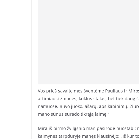
Vos prieš savaitę mes šventėme Pauliaus ir Miros
artimiausi žmonės, kuklus stalas, bet tiek daug 
namuose. Buvo juoko, ašarų, apsikabinimų. Žiūrėda
mano sūnus surado tikrąją laimę.“
Mira iš pirmo žvilgsnio man pasirodė nuostabi: m
kaimynės tarpduryje manęs klausinėjo: „Iš kur t