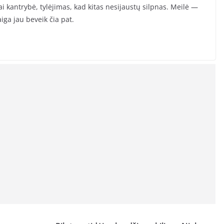
i kantrybė, tylėjimas, kad kitas nesijaustų silpnas. Meilė —
aiga jau beveik čia pat.