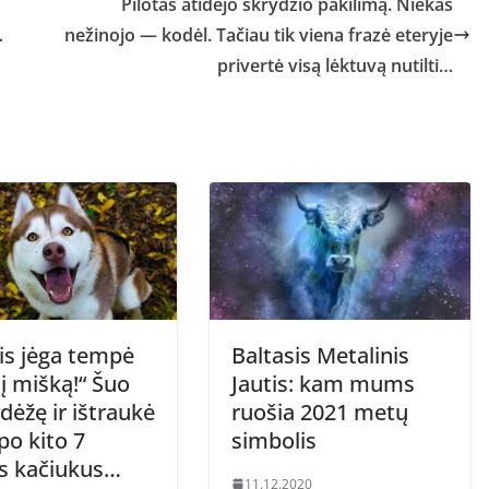
Pilotas atidėjo skrydžio pakilimą. Niekas
…
nežinojo — kodėl. Tačiau tik viena frazė eteryje
privertė visą lėktuvą nutilti…
is jėga tempė
Baltasis Metalinis
į mišką!“ Šuo
Jautis: kam mums
 dėžę ir ištraukė
ruošia 2021 metų
po kito 7
simbolis
us kačiukus…
11.12.2020