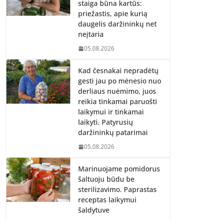
staiga būna kartūs:
priežastis, apie kurią
daugelis daržininkų net
neįtaria
05.08.2026
Kad česnakai nepradėtų
gesti jau po mėnesio nuo
derliaus nuėmimo, juos
reikia tinkamai paruošti
laikymui ir tinkamai
laikyti. Patyrusių
daržininkų patarimai
05.08.2026
Marinuojame pomidorus
šaltuoju būdu be
sterilizavimo. Paprastas
receptas laikymui
šaldytuve