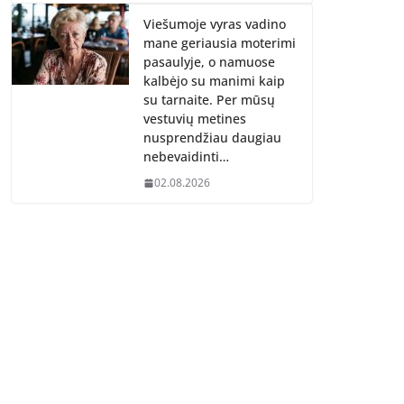
Viešumoje vyras vadino
mane geriausia moterimi
pasaulyje, o namuose
kalbėjo su manimi kaip
su tarnaite. Per mūsų
vestuvių metines
nusprendžiau daugiau
nebevaidinti…
02.08.2026