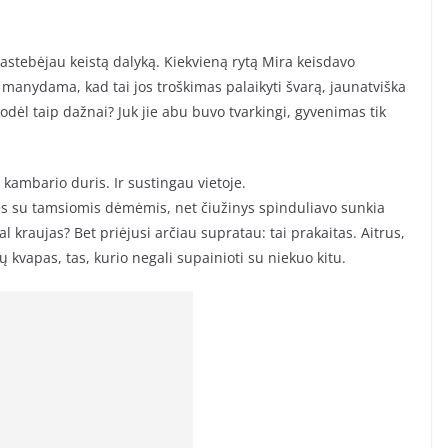
pastebėjau keistą dalyką. Kiekvieną rytą Mira keisdavo
, manydama, kad tai jos troškimas palaikyti švarą, jaunatviška
odėl taip dažnai? Juk jie abu buvo tvarkingi, gyvenimas tik
kambario duris. Ir sustingau vietoje.
ės su tamsiomis dėmėmis, net čiužinys spinduliavo sunkia
 kraujas? Bet priėjusi arčiau supratau: tai prakaitas. Aitrus,
ų kvapas, tas, kurio negali supainioti su niekuo kitu.