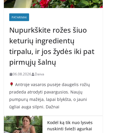
PATARIMAI
Nupurkškite rožes šiuo
keturių ingredientų
tirpalu, ir jos žydės iki pat
pirmųjų šalnų
06.08.2026
Daiva
Antroje vasaros pusėje daugelis rožių
pradeda atrodyti pavargusios. Naujų
pumpurų mažėja, lapai blykšta, o jauni
ūgliai auga silpni. Dažnai
Kodėl ką tik nuo lysvės
nuskinti švieži agurkai