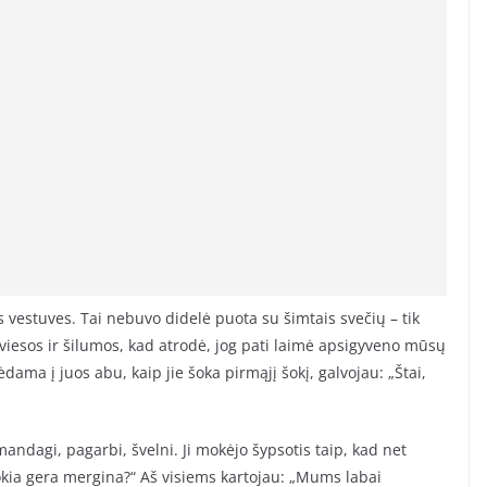
 vestuves. Tai nebuvo didelė puota su šimtais svečių – tik
šviesos ir šilumos, kad atrodė, jog pati laimė apsigyveno mūsų
ma į juos abu, kaip jie šoka pirmąjį šokį, galvojau: „Štai,
andagi, pagarbi, švelni. Ji mokėjo šypsotis taip, kad net
okia gera mergina?“ Aš visiems kartojau: „Mums labai