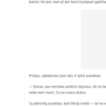
baime, tik tam, kad aš dar bent trumpam galėčia
Priėjau, apkabinau juos abu ir tyliai pasakiau:
— Sūnau, tau nereikia vaidinti stipraus. Aš vis t
nebe vien marti. Tu esi mano dukra.
Tą akimirką suvokiau, kad tikroji meilė — tai ne v