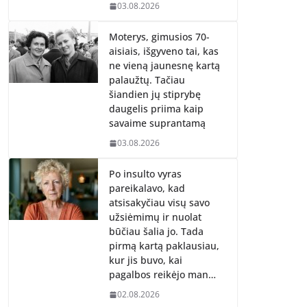
03.08.2026
Moterys, gimusios 70-
aisiais, išgyveno tai, kas
ne vieną jaunesnę kartą
palaužtų. Tačiau
šiandien jų stiprybę
daugelis priima kaip
savaime suprantamą
03.08.2026
Po insulto vyras
pareikalavo, kad
atsisakyčiau visų savo
užsiėmimų ir nuolat
būčiau šalia jo. Tada
pirmą kartą paklausiau,
kur jis buvo, kai
pagalbos reikėjo man…
02.08.2026