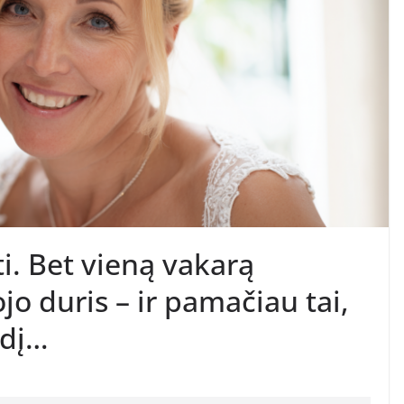
i. Bet vieną vakarą
o duris – ir pamačiau tai,
rdį…