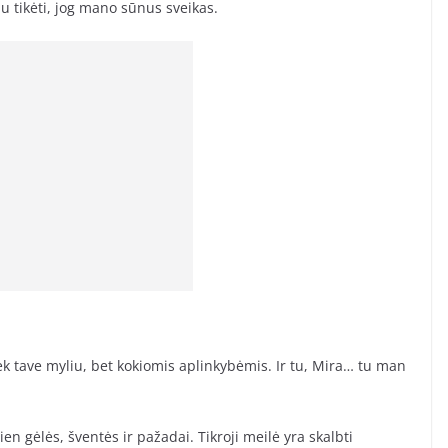
u tikėti, jog mano sūnus sveikas.
iek tave myliu, bet kokiomis aplinkybėmis. Ir tu, Mira… tu man
ien gėlės, šventės ir pažadai. Tikroji meilė yra skalbti