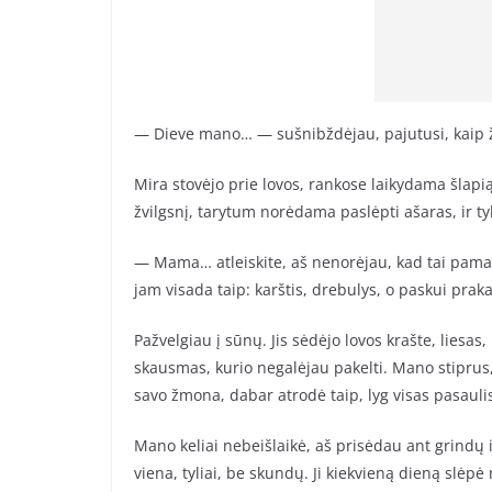
— Dieve mano… — sušnibždėjau, pajutusi, kaip ž
Mira stovėjo prie lovos, rankose laikydama šlapią
žvilgsnį, tarytum norėdama paslėpti ašaras, ir tyl
— Mama… atleiskite, aš nenorėjau, kad tai pamat
jam visada taip: karštis, drebulys, o paskui praka
Pažvelgiau į sūnų. Jis sėdėjo lovos krašte, liesas,
skausmas, kurio negalėjau pakelti. Mano stiprus,
savo žmona, dabar atrodė taip, lyg visas pasaulis
Mano keliai nebeišlaikė, aš prisėdau ant grindų ir
viena, tyliai, be skundų. Ji kiekvieną dieną slėpė