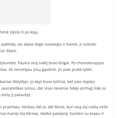
emė slysta iš po kojų.
 paklodę. Jos akyse degė nuovargis ir baimė. Ji nuleido
iai ištarė:
ytumėte. Pauliui visą naktį buvo blogai. Po chemoterapijos
itas. Aš nenorėjau jūsų gąsdinti. Jis pats prašė tylėti.
 baisiai išblyškęs. Jo akys buvo tuščios, bet jose slypėjo
 jaunatviškas sūnus, dar visai neseniai šokęs pirmąjį šokį su
 būtų jį palaužęs.
 pravirkau. Verkiau dėl jo, dėl Miros, kuri visą šią naštą nešė
 nuo manęs šią tikrovę, skalbė patalynę, tvarkėsi su kvapu ir