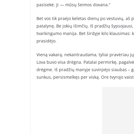
pasisekė. Ji — mūsų šeimos dovana.“
Bet vos tik praėjo keletas dienų po vestuvių, aš 
patalynę. Be jokių išimčių. Iš pradžių šypsojausi
tvarkingumo manija. Bet širdyje kilo klausimas: k
prasidėjo.
Vieną vakarą, nekantraudama, tyliai pravėriau jų 
Lova buvo visa drėgna. Patalai permirkę, pagalv
drėgme. Iš pradžių manyje suvirpėjo siaubas – gal
sunkus, persismelkęs per viską. Ore tvyrojo vaist