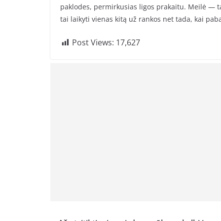
paklodes, permirkusias ligos prakaitu. Meilė — ta
tai laikyti vienas kitą už rankos net tada, kai pab
Post Views:
17,627