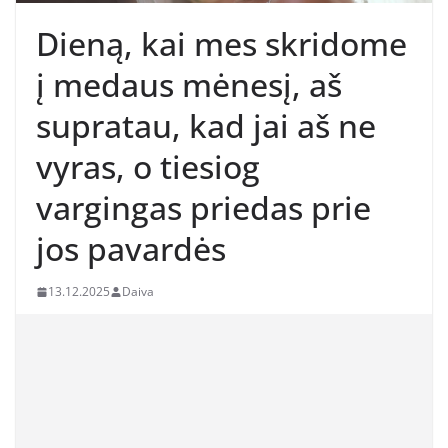
Dieną, kai mes skridome
į medaus mėnesį, aš
supratau, kad jai aš ne
vyras, o tiesiog
vargingas priedas prie
jos pavardės
13.12.2025
Daiva