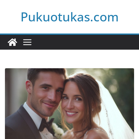
Skip
Pukuotukas.com
to
content