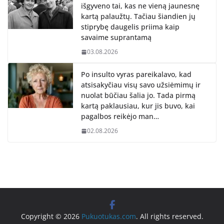
išgyveno tai, kas ne vieną jaunesnę
kartą palaužtų. Tačiau šiandien jų
stiprybę daugelis priima kaip
savaime suprantamą
03.08.2026
Po insulto vyras pareikalavo, kad
atsisakyčiau visų savo užsiėmimų ir
nuolat būčiau šalia jo. Tada pirmą
kartą paklausiau, kur jis buvo, kai
pagalbos reikėjo man…
02.08.2026
Copyright © 2026
Pukuotukas.com
. All rights reserved.