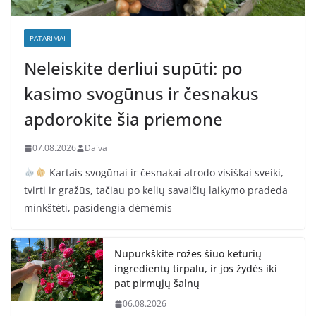
PATARIMAI
Neleiskite derliui supūti: po
kasimo svogūnus ir česnakus
apdorokite šia priemone
07.08.2026
Daiva
Kartais svogūnai ir česnakai atrodo visiškai sveiki,
tvirti ir gražūs, tačiau po kelių savaičių laikymo pradeda
minkštėti, pasidengia dėmėmis
Nupurkškite rožes šiuo keturių
ingredientų tirpalu, ir jos žydės iki
pat pirmųjų šalnų
06.08.2026