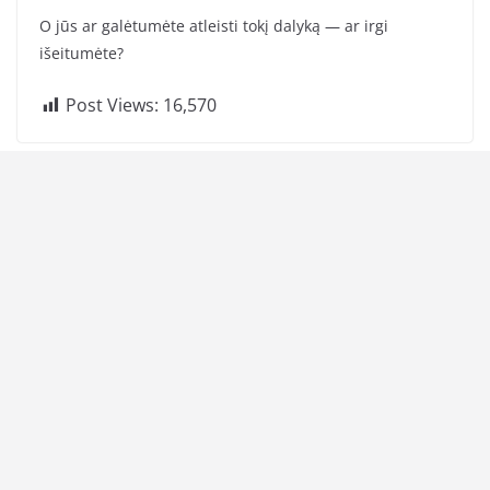
O jūs ar galėtumėte atleisti tokį dalyką — ar irgi
išeitumėte?
Post Views:
16,570