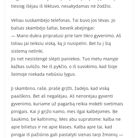
tiesiog išėjau iš lėktuvo, nesakydamas nė žodžio.
Vėliau suskambėjo telefonas. Tai buvo jos tėvas. Jo
balsas skambėjo šaltai, beveik abejingai:
— Mano dukra pripratusi prie tam tikro gyvenimo. Aš
toliau jai teiksiu viską, ką ji nusipelni. Bet tu į šią
sistemą netinki.
Jis net nesistengė slėpti paniekos. Tuo metu manyje
kažkas sulūžo. Ne iš pykčio, o iš suvokimo, kad šioje
šeimoje niekada nebūsiu lygus.
Ji skambino, rašė, prašė grįžti, žadėjo, kad viską
paaiškins. Bet aš negalėjau. Aš nenorėjau gyventi
gyvenimo, kuriame už pagarbą reikia mokėti svetimais
pinigais. Kai ji grįžo namo, mes ilgai kalbėjomės. Be
šaukimo, be kaltinimų. Mes abu supratome: kalba ne
apie bilietus ir ne apie klases. Kalba apie tai, kad
pinigai iš pažiūros gali pastatyti sienas tarp žmonių —