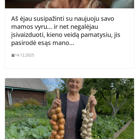
Aš ėjau susipažinti su naujuoju savo
mamos vyru… ir net negalėjau
įsivaizduoti, kieno veidą pamatysiu, jis
pasirodė esąs mano…
14.12.2025