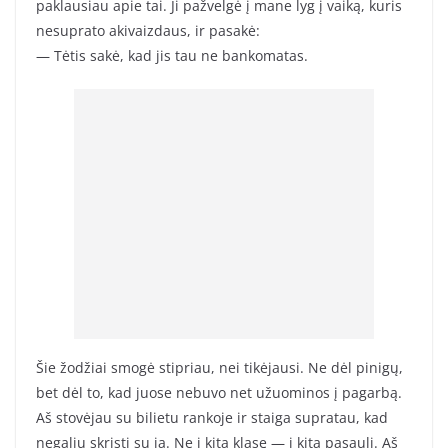
paklausiau apie tai. Ji pažvelgė į mane lyg į vaiką, kuris
nesuprato akivaizdaus, ir pasakė:
— Tėtis sakė, kad jis tau ne bankomatas.
Šie žodžiai smogė stipriau, nei tikėjausi. Ne dėl pinigų,
bet dėl to, kad juose nebuvo net užuominos į pagarbą.
Aš stovėjau su bilietu rankoje ir staiga supratau, kad
negaliu skristi su ja. Ne į kitą klasę — į kitą pasaulį. Aš