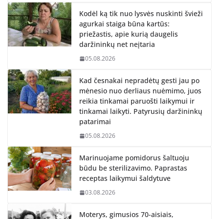
Kodėl ką tik nuo lysvės nuskinti švieži
agurkai staiga būna kartūs:
priežastis, apie kurią daugelis
daržininkų net neįtaria
05.08.2026
Kad česnakai nepradėtų gesti jau po
mėnesio nuo derliaus nuėmimo, juos
reikia tinkamai paruošti laikymui ir
tinkamai laikyti. Patyrusių daržininkų
patarimai
05.08.2026
Marinuojame pomidorus šaltuoju
būdu be sterilizavimo. Paprastas
receptas laikymui šaldytuve
03.08.2026
Moterys, gimusios 70-aisiais,