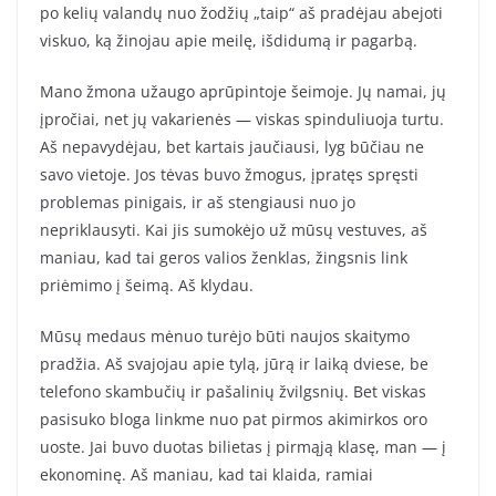
po kelių valandų nuo žodžių „taip“ aš pradėjau abejoti
viskuo, ką žinojau apie meilę, išdidumą ir pagarbą.
Mano žmona užaugo aprūpintoje šeimoje. Jų namai, jų
įpročiai, net jų vakarienės — viskas spinduliuoja turtu.
Aš nepavydėjau, bet kartais jaučiausi, lyg būčiau ne
savo vietoje. Jos tėvas buvo žmogus, įpratęs spręsti
problemas pinigais, ir aš stengiausi nuo jo
nepriklausyti. Kai jis sumokėjo už mūsų vestuves, aš
maniau, kad tai geros valios ženklas, žingsnis link
priėmimo į šeimą. Aš klydau.
Mūsų medaus mėnuo turėjo būti naujos skaitymo
pradžia. Aš svajojau apie tylą, jūrą ir laiką dviese, be
telefono skambučių ir pašalinių žvilgsnių. Bet viskas
pasisuko bloga linkme nuo pat pirmos akimirkos oro
uoste. Jai buvo duotas bilietas į pirmąją klasę, man — į
ekonominę. Aš maniau, kad tai klaida, ramiai