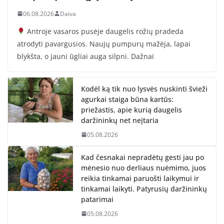
06.08.2026
Daiva
Antroje vasaros pusėje daugelis rožių pradeda
atrodyti pavargusios. Naujų pumpurų mažėja, lapai
blykšta, o jauni ūgliai auga silpni. Dažnai
Kodėl ką tik nuo lysvės nuskinti švieži
agurkai staiga būna kartūs:
priežastis, apie kurią daugelis
daržininkų net neįtaria
05.08.2026
Kad česnakai nepradėtų gesti jau po
mėnesio nuo derliaus nuėmimo, juos
reikia tinkamai paruošti laikymui ir
tinkamai laikyti. Patyrusių daržininkų
patarimai
05.08.2026