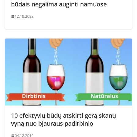
būdais negalima auginti namuose
12.10.2023
10 efektyvių būdų atskirti gerą skanų
vyną nuo bjauraus padirbinio
04.12.2019