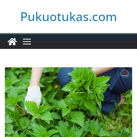
Skip
Pukuotukas.com
to
content