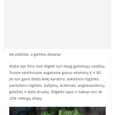
Ne piktžolė, o gamtos dovana!
Mažai kas žino, kad dilgėlė turi daug gydomųjų savybių.
Šiuose vaistiniuose augaluose gausu vitaminų K ir B2.
Jie turi gana didelį kiekį karotino, askorbino rūgšties,
pantoteno rūgšties, baltymų, krakmolo, angliavandenių,
geležies ir kalio druskų. Dilgėlės lapai ir šaknys turi iki
22% riebiųjų aliejų.