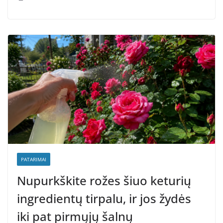
PATARIMAI
Nupurkškite rožes šiuo keturių
ingredientų tirpalu, ir jos žydės
iki pat pirmųjų šalnų