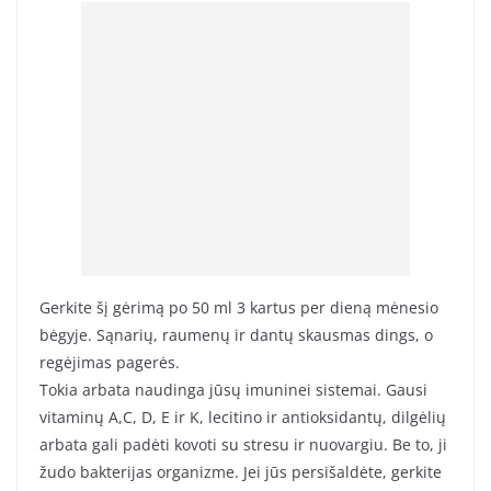
Gerkite šį gėrimą po 50 ml 3 kartus per dieną mėnesio
bėgyje. Sąnarių, raumenų ir dantų skausmas dings, o
regėjimas pagerės.
Tokia arbata naudinga jūsų imuninei sistemai. Gausi
vitaminų A,C, D, E ir K, lecitino ir antioksidantų, dilgėlių
arbata gali padėti kovoti su stresu ir nuovargiu. Be to, ji
žudo bakterijas organizme. Jei jūs persišaldėte, gerkite