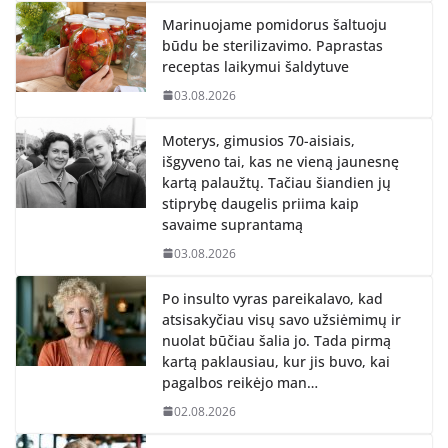
Marinuojame pomidorus šaltuoju
būdu be sterilizavimo. Paprastas
receptas laikymui šaldytuve
03.08.2026
Moterys, gimusios 70-aisiais,
išgyveno tai, kas ne vieną jaunesnę
kartą palaužtų. Tačiau šiandien jų
stiprybę daugelis priima kaip
savaime suprantamą
03.08.2026
Po insulto vyras pareikalavo, kad
atsisakyčiau visų savo užsiėmimų ir
nuolat būčiau šalia jo. Tada pirmą
kartą paklausiau, kur jis buvo, kai
pagalbos reikėjo man…
02.08.2026