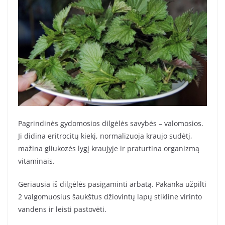
Pagrindinės gydomosios dilgėlės savybės – valomosios.
Ji didina eritrocitų kiekį, normalizuoja kraujo sudėtį,
mažina gliukozės lygį kraujyje ir praturtina organizmą
vitaminais.
Geriausia iš dilgėlės pasigaminti arbatą. Pakanka užpilti
2 valgomuosius šaukštus džiovintų lapų stikline virinto
vandens ir leisti pastovėti.