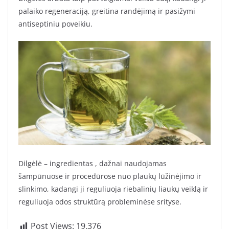
palaiko regeneraciją, greitina randėjimą ir pasižymi
antiseptiniu poveikiu.
Dilgėlė – ingredientas , dažnai naudojamas
šampūnuose ir procedūrose nuo plaukų lūžinėjimo ir
slinkimo, kadangi ji reguliuoja riebalinių liaukų veiklą ir
reguliuoja odos struktūrą probleminėse srityse.
Post Views:
19,376