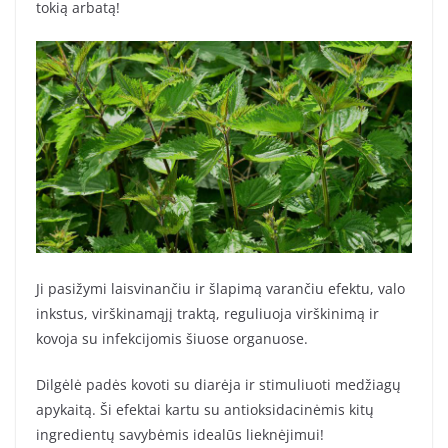
tokią arbatą!
Ji pasižymi laisvinančiu ir šlapimą varančiu efektu, valo
inkstus, virškinamąjį traktą, reguliuoja virškinimą ir
kovoja su infekcijomis šiuose organuose.
Dilgėlė padės kovoti su diarėja ir stimuliuoti medžiagų
apykaitą. Ši efektai kartu su antioksidacinėmis kitų
ingredientų savybėmis idealūs lieknėjimui!