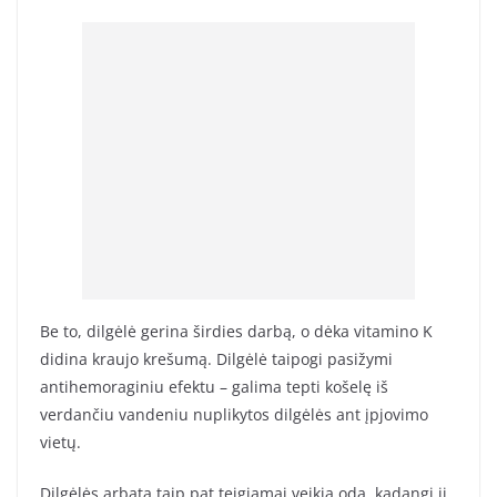
Be to, dilgėlė gerina širdies darbą, o dėka vitamino K
didina kraujo krešumą. Dilgėlė taipogi pasižymi
antihemoraginiu efektu – galima tepti košelę iš
verdančiu vandeniu nuplikytos dilgėlės ant įpjovimo
vietų.
Dilgėlės arbata taip pat teigiamai veikia odą, kadangi ji