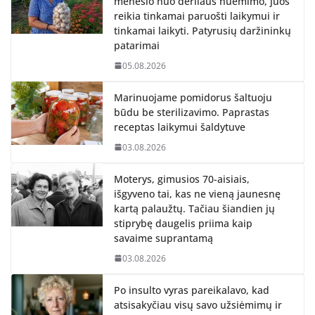
mėnesio nuo derliaus nuėmimo, juos
reikia tinkamai paruošti laikymui ir
tinkamai laikyti. Patyrusių daržininkų
patarimai
05.08.2026
Marinuojame pomidorus šaltuoju
būdu be sterilizavimo. Paprastas
receptas laikymui šaldytuve
03.08.2026
Moterys, gimusios 70-aisiais,
išgyveno tai, kas ne vieną jaunesnę
kartą palaužtų. Tačiau šiandien jų
stiprybę daugelis priima kaip
savaime suprantamą
03.08.2026
Po insulto vyras pareikalavo, kad
atsisakyčiau visų savo užsiėmimų ir