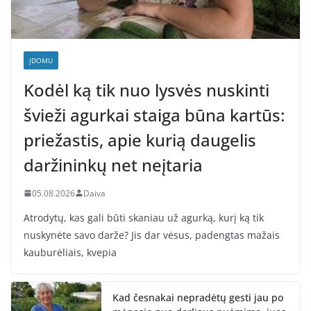
ĮDOMU
Kodėl ką tik nuo lysvės nuskinti
švieži agurkai staiga būna kartūs:
priežastis, apie kurią daugelis
daržininkų net neįtaria
05.08.2026
Daiva
Atrodytų, kas gali būti skaniau už agurką, kurį ką tik
nuskynėte savo darže? Jis dar vėsus, padengtas mažais
kauburėliais, kvepia
Kad česnakai nepradėtų gesti jau po