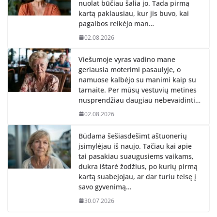
nuolat būčiau šalia jo. Tada pirmą
kartą paklausiau, kur jis buvo, kai
pagalbos reikėjo man…
02.08.2026
Viešumoje vyras vadino mane
geriausia moterimi pasaulyje, o
namuose kalbėjo su manimi kaip su
tarnaite. Per mūsų vestuvių metines
nusprendžiau daugiau nebevaidinti…
02.08.2026
Būdama šešiasdešimt aštuonerių
įsimylėjau iš naujo. Tačiau kai apie
tai pasakiau suaugusiems vaikams,
dukra ištarė žodžius, po kurių pirmą
kartą suabejojau, ar dar turiu teisę į
savo gyvenimą…
30.07.2026