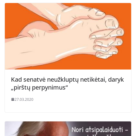
Kad senatvė neužkluptų netikėtai, daryk
„pirštų perpynimus“
27.03.2020