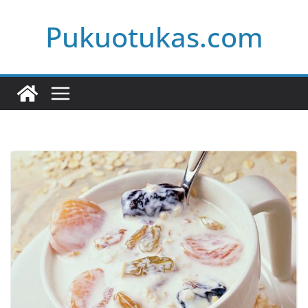
Skip
Pukuotukas.com
to
content