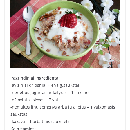
Pagrindiniai ingredientai:
-avižiniai dribsniai – 4 valg.šaukštai
-neriebus jogurtas ar kefyras – 1 stiklinė
-džiovintos slyvos – 7 vnt
-nemaltos linų sėmenys arba jų aliejus – 1 valgomasis
šaukštas
-kakava – 1 arbatinis šaukštelis
Kaip gaminti: