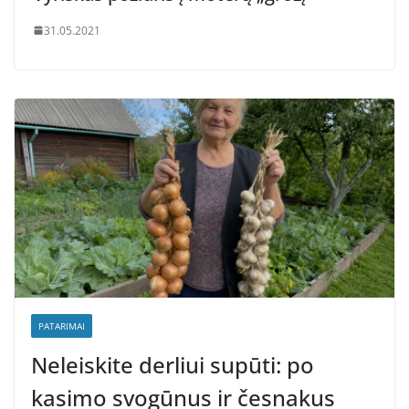
31.05.2021
PATARIMAI
Neleiskite derliui supūti: po
kasimo svogūnus ir česnakus