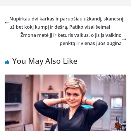
Nupirkau dvi karkas ir paruošiau užkandį, skanesnį
už bet kokį kumpį ir dešrą. Patiko visai šeimai
Žmona metė jį ir keturis vaikus, o jis įsivaikino
penktą ir vienas juos augina
You May Also Like