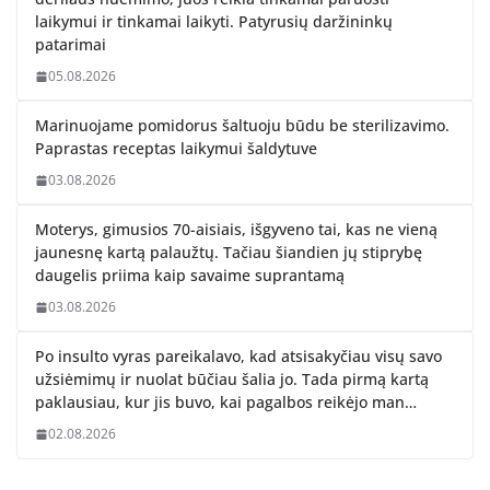
laikymui ir tinkamai laikyti. Patyrusių daržininkų
patarimai
05.08.2026
Marinuojame pomidorus šaltuoju būdu be sterilizavimo.
Paprastas receptas laikymui šaldytuve
03.08.2026
Moterys, gimusios 70-aisiais, išgyveno tai, kas ne vieną
jaunesnę kartą palaužtų. Tačiau šiandien jų stiprybę
daugelis priima kaip savaime suprantamą
03.08.2026
Po insulto vyras pareikalavo, kad atsisakyčiau visų savo
užsiėmimų ir nuolat būčiau šalia jo. Tada pirmą kartą
paklausiau, kur jis buvo, kai pagalbos reikėjo man…
02.08.2026