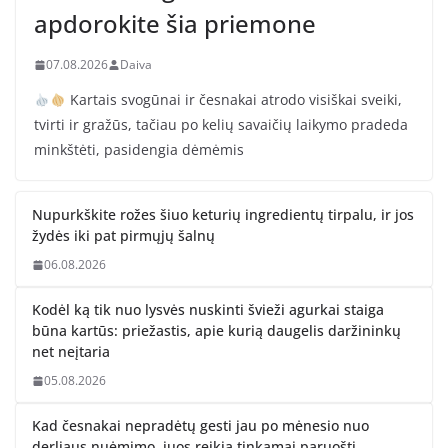
apdorokite šia priemone
07.08.2026
Daiva
Kartais svogūnai ir česnakai atrodo visiškai sveiki,
tvirti ir gražūs, tačiau po kelių savaičių laikymo pradeda
minkštėti, pasidengia dėmėmis
Nupurkškite rožes šiuo keturių ingredientų tirpalu, ir jos
žydės iki pat pirmųjų šalnų
06.08.2026
Kodėl ką tik nuo lysvės nuskinti švieži agurkai staiga
būna kartūs: priežastis, apie kurią daugelis daržininkų
net neįtaria
05.08.2026
Kad česnakai nepradėtų gesti jau po mėnesio nuo
derliaus nuėmimo, juos reikia tinkamai paruošti