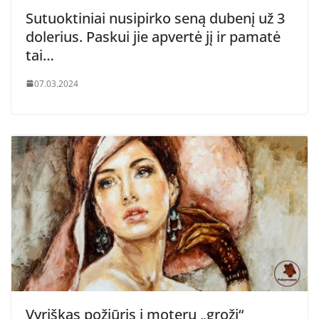
Sutuoktiniai nusipirko seną dubenį už 3
dolerius. Paskui jie apvertė jį ir pamatė
tai…
07.03.2024
Vyriškas požiūris į moterų „grožį“