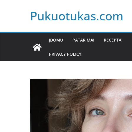
Skip
Pukuotukas.com
to
content
ĮDOMU
PATARIMAI
RECEPTAI
PRIVACY POLICY