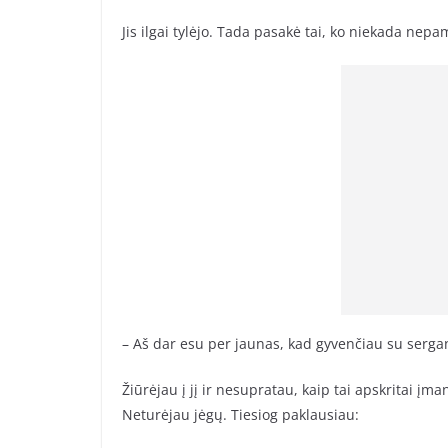
Jis ilgai tylėjo. Tada pasakė tai, ko niekada nepa
– Aš dar esu per jaunas, kad gyvenčiau su serga
Žiūrėjau į jį ir nesupratau, kaip tai apskritai įm
Neturėjau jėgų. Tiesiog paklausiau: