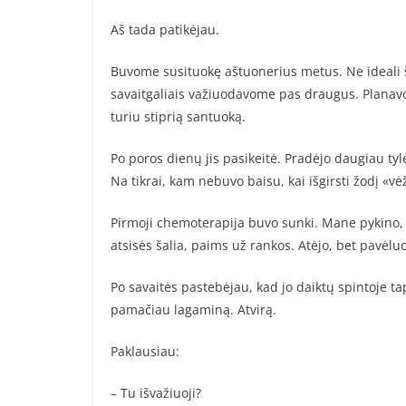
Aš tada patikėjau.
Buvome susituokę aštuonerius metus. Ne ideali 
savaitgaliais važiuodavome pas draugus. Planavom
turiu stiprią santuoką.
Po poros dienų jis pasikeitė. Pradėjo daugiau tylėt
Na tikrai, kam nebuvo baisu, kai išgirsti žodį «vė
Pirmoji chemoterapija buvo sunki. Mane pykino, s
atsisės šalia, paims už rankos. Atėjo, bet pavėlu
Po savaitės pastebėjau, kad jo daiktų spintoje t
pamačiau lagaminą. Atvirą.
Paklausiau:
– Tu išvažiuoji?