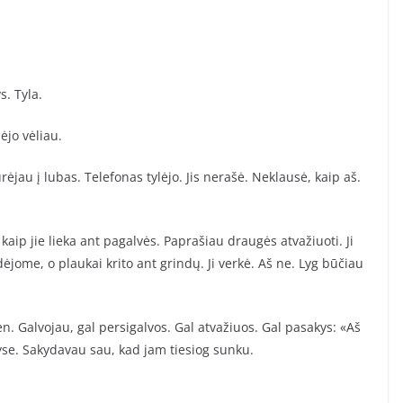
s. Tyla.
ėjo vėliau.
ėjau į lubas. Telefonas tylėjo. Jis nerašė. Neklausė, kaip aš.
 kaip jie lieka ant pagalvės. Paprašiau draugės atvažiuoti. Ji
jome, o plaukai krito ant grindų. Ji verkė. Aš ne. Lyg būčiau
en. Galvojau, gal persigalvos. Gal atvažiuos. Gal pasakys: «Aš
yse. Sakydavau sau, kad jam tiesiog sunku.