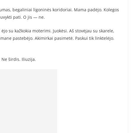
numas, begaliniai ligoninės koridoriai. Mama padėjo. Kolegos
vykti pati. O jis — ne.
s ėjo su kažkokia moterimi. Juokėsi. Aš stovėjau su skarele,
is mane pastebėjo. Akimirkai pasimetė. Paskui tik linktelėjo.
e širdis. Iliuzija.