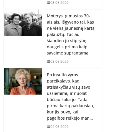
03.08.2026
Moterys, gimusios 70-
aisiais, išgyveno tai, kas
ne vieną jaunesnę kartą
palaužtų. Tačiau
šiandien jų stiprybę
daugelis priima kaip
savaime suprantamą
03.08.2026
Po insulto vyras
pareikalavo, kad
atsisakyčiau visų savo
užsiėmimų ir nuolat
būčiau šalia jo. Tada
pirmą kartą paklausiau,
kur jis buvo, kai
pagalbos reikėjo man…
02.08.2026