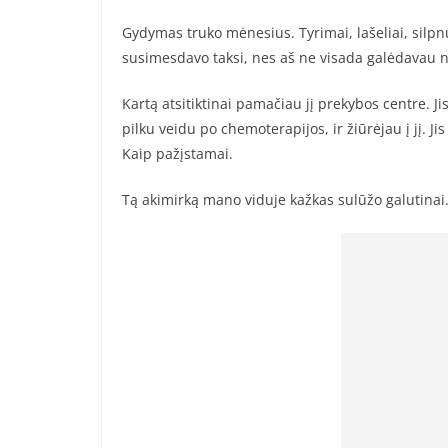
Gydymas truko mėnesius. Tyrimai, lašeliai, silp
susimesdavo taksi, nes aš ne visada galėdavau nu
Kartą atsitiktinai pamačiau jį prekybos centre. Ji
pilku veidu po chemoterapijos, ir žiūrėjau į jį. J
Kaip pažįstamai.
Tą akimirką mano viduje kažkas sulūžo galutinai. N