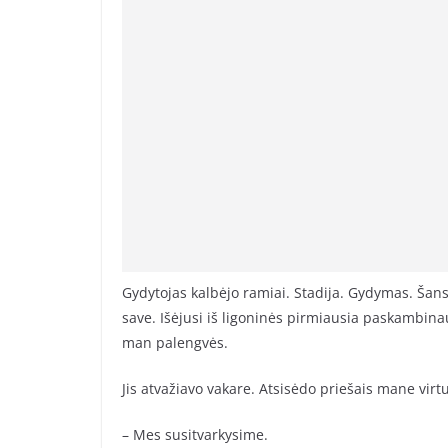
Gydytojas kalbėjo ramiai. Stadija. Gydymas. Šansai
save. Išėjusi iš ligoninės pirmiausia paskambinau
man palengvės.
Jis atvažiavo vakare. Atsisėdo priešais mane virtu
– Mes susitvarkysime.