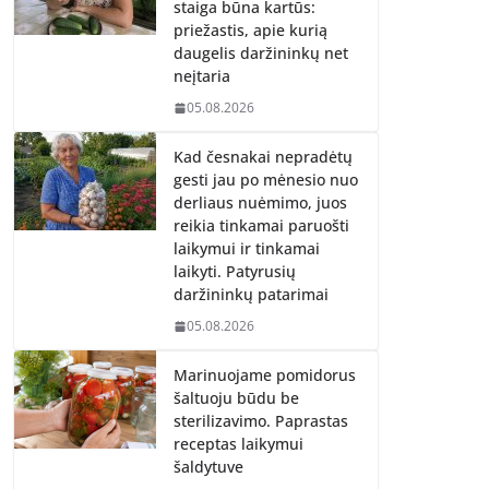
staiga būna kartūs:
priežastis, apie kurią
daugelis daržininkų net
neįtaria
05.08.2026
Kad česnakai nepradėtų
gesti jau po mėnesio nuo
derliaus nuėmimo, juos
reikia tinkamai paruošti
laikymui ir tinkamai
laikyti. Patyrusių
daržininkų patarimai
05.08.2026
Marinuojame pomidorus
šaltuoju būdu be
sterilizavimo. Paprastas
receptas laikymui
šaldytuve