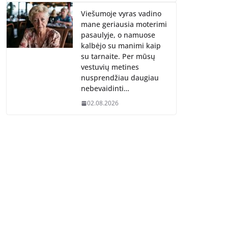
Viešumoje vyras vadino
mane geriausia moterimi
pasaulyje, o namuose
kalbėjo su manimi kaip
su tarnaite. Per mūsų
vestuvių metines
nusprendžiau daugiau
nebevaidinti…
02.08.2026