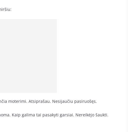
miršiu:
nčia moterimi. Atsiprašau. Nesijaučiu pasiruošęs.
anoma. Kaip galima tai pasakyti garsiai. Nereikėjo šaukti.