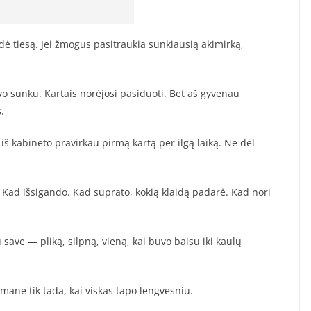
dė tiesą. Jei žmogus pasitraukia sunkiausią akimirką,
o sunku. Kartais norėjosi pasiduoti. Bet aš gyvenau
.
 iš kabineto pravirkau pirmą kartą per ilgą laiką. Ne dėl
. Kad išsigando. Kad suprato, kokią klaidą padarė. Kad nori
u save — pliką, silpną, vieną, kai buvo baisu iki kaulų
mane tik tada, kai viskas tapo lengvesniu.