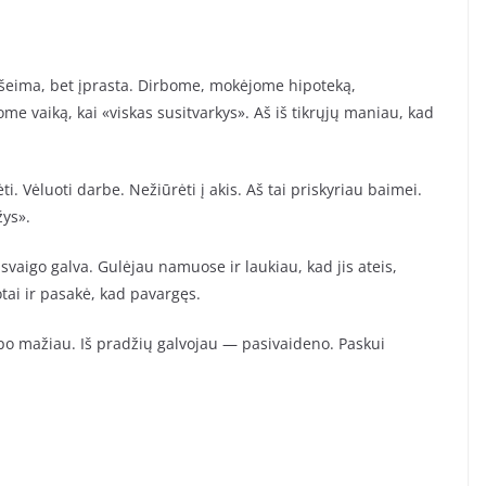
šeima, bet įprasta. Dirbome, mokėjome hipoteką,
e vaiką, kai «viskas susitvarkys». Aš iš tikrųjų maniau, kad
i. Vėluoti darbe. Nežiūrėti į akis. Aš tai priskyriau baimei.
žys».
vaigo galva. Gulėjau namuose ir laukiau, kad jis ateis,
otai ir pasakė, kad pavargęs.
apo mažiau. Iš pradžių galvojau — pasivaideno. Paskui