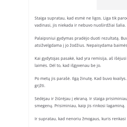
Staiga supratau, kad esmė ne ligos. Liga tik paro
vadinasi, jis niekada ir nebuvo nuoširdžiai šalia.
Palaipsniui gydymas pradėjo duoti rezultatą. Buv
atsižvelgdama į jo žodžius. Nepaisydama baimės
Kai gydytojas pasakė, kad yra remisija, aš išėjusi
laimės. Dėl to, kad išgyvenau be jo.
Po metų jis parašė. Ilgą žinutę. Kad buvo kvailys
grįžti.
Sėdėjau ir žiūrėjau į ekraną. Ir staiga prisiminia
smegenų. Prisiminiau, kaip jis rinkosi lagaminą.
Ir supratau, kad nenoriu žmogaus, kuris renkasi 