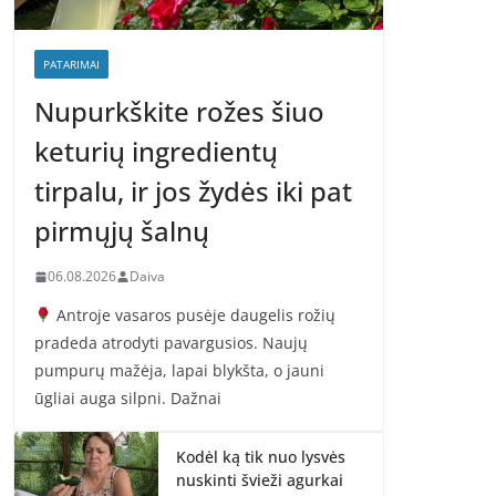
PATARIMAI
Nupurkškite rožes šiuo
keturių ingredientų
tirpalu, ir jos žydės iki pat
pirmųjų šalnų
06.08.2026
Daiva
Antroje vasaros pusėje daugelis rožių
pradeda atrodyti pavargusios. Naujų
pumpurų mažėja, lapai blykšta, o jauni
ūgliai auga silpni. Dažnai
Kodėl ką tik nuo lysvės
nuskinti švieži agurkai