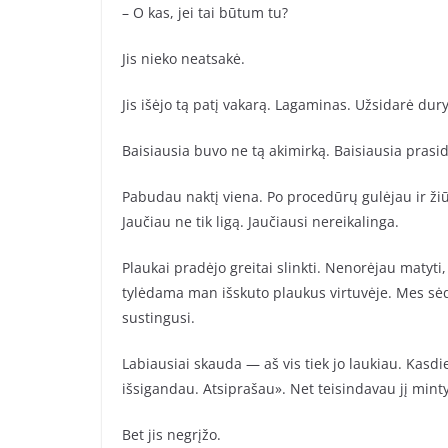
– O kas, jei tai būtum tu?
Jis nieko neatsakė.
Jis išėjo tą patį vakarą. Lagaminas. Užsidarė dury
Baisiausia buvo ne tą akimirką. Baisiausia prasid
Pabudau naktį viena. Po procedūrų gulėjau ir žiūr
Jaučiau ne tik ligą. Jaučiausi nereikalinga.
Plaukai pradėjo greitai slinkti. Nenorėjau matyti,
tylėdama man išskuto plaukus virtuvėje. Mes sėdė
sustingusi.
Labiausiai skauda — aš vis tiek jo laukiau. Kasdi
išsigandau. Atsiprašau». Net teisindavau jį mint
Bet jis negrįžo.