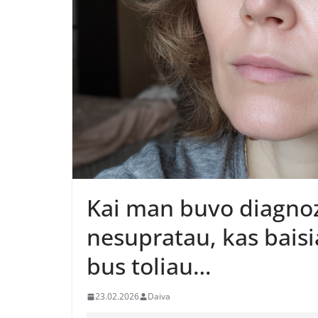
Kai man buvo diagnoz
nesupratau, kas baisia
bus toliau…
23.02.2026
Daiva