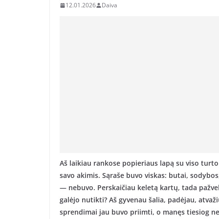
12.01.2026
Daiva
Aš laikiau rankose popieriaus lapą su viso turto 
savo akimis. Sąraše buvo viskas: butai, sodybo
— nebuvo. Perskaičiau keletą kartų, tada pažvel
galėjo nutikti? Aš gyvenau šalia, padėjau, atvaž
sprendimai jau buvo priimti, o manęs tiesiog n