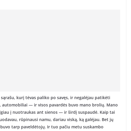
sąrašu, kurį tėvas paliko po savęs, ir negalėjau patikėti
s, automobiliai — ir visos pavardės buvo mano brolių. Mano
giau į nuotraukas ant sienos — ir širdį suspaudė. Kaip tai
iuodavau, rūpinausi namu, dariau viską, ką galėjau. Bet jų
ebuvo tarp paveldėtojų. Ir tuo pačiu metu suskambo