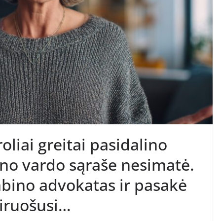
liai greitai pasidalino
ano vardo sąraše nesimatė.
bino advokatas ir pasakė
iruošusi…