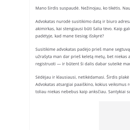
Mano širdis suspaudė. Nežinojau, ko tikėtis. Na
Advokatas nurodė susitikimo datą ir biuro adresą
akimirkas, kai stengiausi būti šalia tėvo. Kaip ga
padėtyje, kad mane tiesiog išskyrė?
Susitikime advokatas padėjo prieš mane segtuvą 
užrašyta man dar prieš keletą metų, bet niekas 
registruoti — ir būtent ši dalis dabar suteikė man
Sėdėjau ir klausiausi, netikėdamasi. Širdis plakė t
Advokatas atsargiai paaiškino, kokius veiksmus rei
toliau niekas nebebus kaip anksčiau. Santykiai su