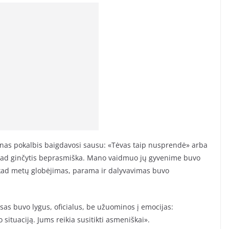
vienas pokalbis baigdavosi sausu: «Tėvas taip nusprendė» arba
, kad ginčytis beprasmiška. Mano vaidmuo jų gyvenime buvo
, kad metų globėjimas, parama ir dalyvavimas buvo
as buvo lygus, oficialus, be užuominos į emocijas:
situaciją. Jums reikia susitikti asmeniškai».