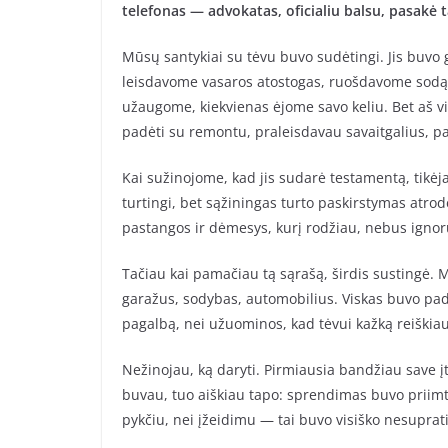
telefonas — advokatas, oficialiu balsu, pasakė
Mūsų santykiai su tėvu buvo sudėtingi. Jis buvo g
leisdavome vasaros atostogas, ruošdavome sodą
užaugome, kiekvienas ėjome savo keliu. Bet aš v
padėti su remontu, praleisdavau savaitgalius, pa
Kai sužinojome, kad jis sudarė testamentą, tikėj
turtingi, bet sąžiningas turto paskirstymas atrod
pastangos ir dėmesys, kurį rodžiau, nebus ignor
Tačiau kai pamačiau tą sąrašą, širdis sustingė. 
garažus, sodybas, automobilius. Viskas buvo pad
pagalbą, nei užuominos, kad tėvui kažką reiškiau
Nežinojau, ką daryti. Pirmiausia bandžiau save įti
buvau, tuo aiškiau tapo: sprendimas buvo priimta
pykčiu, nei įžeidimu — tai buvo visiško nesuprat