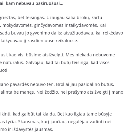
 tai, kam nebuvau pasiruošusi…
riežtas, bet teisingas. Užaugau šalia brolių, kartu
, mokydavomės, ginčydavomės ir taikydavomės. Kai
isada buvau jo gyvenimo dalis: atvažiuodavau, kai reikėdavo
laikydavau jį kasdieniuose reikaluose.
ausi, kad visi būsime atsižvelgti. Mes niekada nebuvome
ė natūralus. Galvojau, kad tai būtų teisinga, kad visos
uoti.
Mano pavardės nebuvo ten. Broliai jau pasidalino butus,
alinta be manęs. Nei žodžio, nei prašymo atsižvelgti į mano
.
kinti, kad galbūt tai klaida. Bet kuo ilgiau tame būsyje
s tyčia. Skausmas, kurį jaučiau, negalėjau vadinti nei
imo ir išdavystės jausmas.