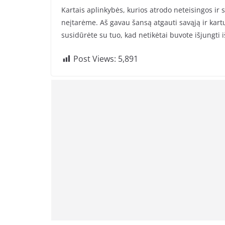
Kartais aplinkybės, kurios atrodo neteisingos ir
neįtarėme. Aš gavau šansą atgauti savąją ir kartu 
susidūrėte su tuo, kad netikėtai buvote išjungti 
Post Views:
5,891