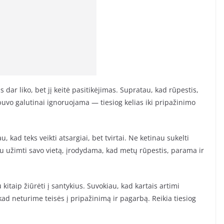
 dar liko, bet jį keitė pasitikėjimas. Supratau, kad rūpestis,
buvo galutinai ignoruojama — tiesiog kelias iki pripažinimo
kad teks veikti atsargiai, bet tvirtai. Ne ketinau sukelti
nau užimti savo vietą, įrodydama, kad metų rūpestis, parama ir
itaip žiūrėti į santykius. Suvokiau, kad kartais artimi
 kad neturime teisės į pripažinimą ir pagarbą. Reikia tiesiog