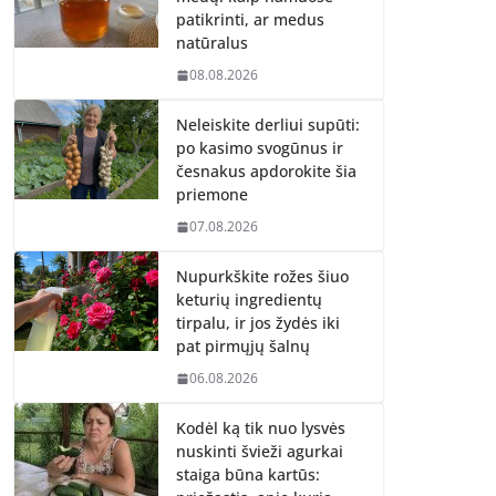
patikrinti, ar medus
natūralus
08.08.2026
Neleiskite derliui supūti:
po kasimo svogūnus ir
česnakus apdorokite šia
priemone
07.08.2026
Nupurkškite rožes šiuo
keturių ingredientų
tirpalu, ir jos žydės iki
pat pirmųjų šalnų
06.08.2026
Kodėl ką tik nuo lysvės
nuskinti švieži agurkai
staiga būna kartūs: