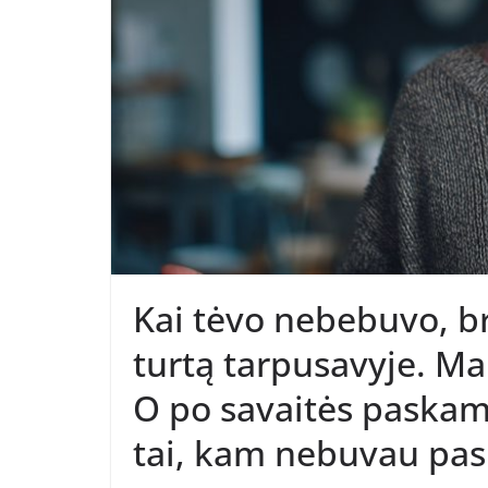
Kai tėvo nebebuvo, bro
turtą tarpusavyje. M
O po savaitės paskam
tai, kam nebuvau pas