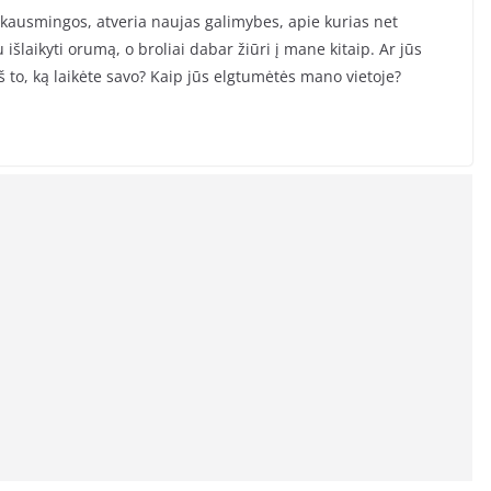
 skausmingos, atveria naujas galimybes, apie kurias net
išlaikyti orumą, o broliai dabar žiūri į mane kitaip. Ar jūs
iš to, ką laikėte savo? Kaip jūs elgtumėtės mano vietoje?