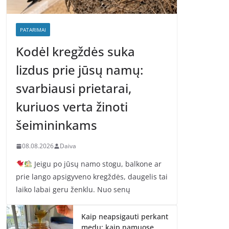
PATARIMAI
Kodėl kregždės suka
lizdus prie jūsų namų:
svarbiausi prietarai,
kuriuos verta žinoti
šeimininkams
08.08.2026
Daiva
Jeigu po jūsų namo stogu, balkone ar
prie lango apsigyveno kregždės, daugelis tai
laiko labai geru ženklu. Nuo senų
Kaip neapsigauti perkant
medų: kaip namuose