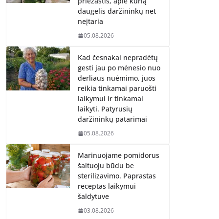
priežastis, apie kurią
daugelis daržininkų net
neįtaria
05.08.2026
Kad česnakai nepradėtų
gesti jau po mėnesio nuo
derliaus nuėmimo, juos
reikia tinkamai paruošti
laikymui ir tinkamai
laikyti. Patyrusių
daržininkų patarimai
05.08.2026
Marinuojame pomidorus
šaltuoju būdu be
sterilizavimo. Paprastas
receptas laikymui
šaldytuve
03.08.2026