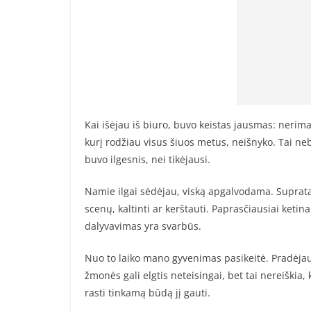
Kai išėjau iš biuro, buvo keistas jausmas: nerimas
kurį rodžiau visus šiuos metus, neišnyko. Tai ne
buvo ilgesnis, nei tikėjausi.
Namie ilgai sėdėjau, viską apgalvodama. Supratau, 
scenų, kaltinti ar kerštauti. Paprasčiausiai keti
dalyvavimas yra svarbūs.
Nuo to laiko mano gyvenimas pasikeitė. Pradėjau k
žmonės gali elgtis neteisingai, bet tai nereiškia,
rasti tinkamą būdą jį gauti.