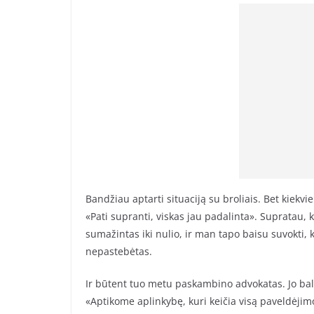
Bandžiau aptarti situaciją su broliais. Bet kiek
«Pati supranti, viskas jau padalinta». Supratau
sumažintas iki nulio, ir man tapo baisu suvokti
nepastebėtas.
Ir būtent tuo metu paskambino advokatas. Jo bals
«Aptikome aplinkybę, kuri keičia visą paveldėjimo 