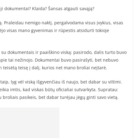
uji dokumentai? Klaida? Šansas atgauti savąją?
. Praleidau nemigo naktį, pergalvodama visus įvykius, visas
lėjo visas mano gyvenimas ir rūpestis atsidurti tokioje
su dokumentais ir paaiškino viską: pasirodo, dalis turto buvo
apie tai nežinojo. Dokumentai buvo pasirašyti, bet nebuvo
 teisėtą teisę į dalį, kurios net mano broliai neįtarė.
aip, lyg vėl viską išgyvenčiau iš naujo, bet dabar su viltimi.
kia imtis, kad viskas būtų oficialiai sutvarkyta. Supratau:
 broliais pasikeis, bet dabar turėjau jėgų ginti savo vietą.