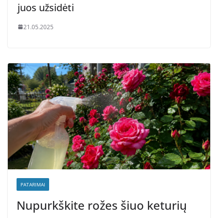
juos užsidėti
21.05.2025
PATARIMAI
Nupurkškite rožes šiuo keturių