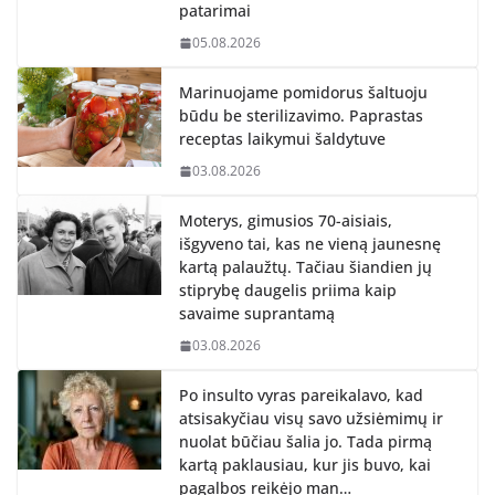
patarimai
05.08.2026
Marinuojame pomidorus šaltuoju
būdu be sterilizavimo. Paprastas
receptas laikymui šaldytuve
03.08.2026
Moterys, gimusios 70-aisiais,
išgyveno tai, kas ne vieną jaunesnę
kartą palaužtų. Tačiau šiandien jų
stiprybę daugelis priima kaip
savaime suprantamą
03.08.2026
Po insulto vyras pareikalavo, kad
atsisakyčiau visų savo užsiėmimų ir
nuolat būčiau šalia jo. Tada pirmą
kartą paklausiau, kur jis buvo, kai
pagalbos reikėjo man…