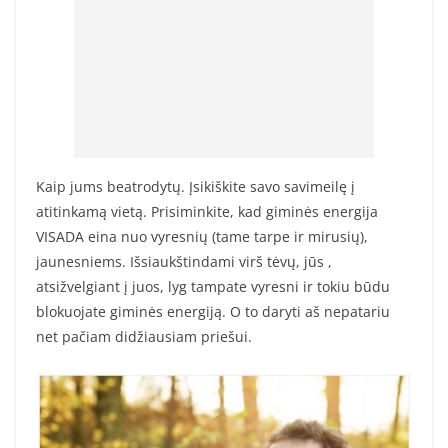
Kaip jums beatrodytų. Įsikiškite savo savimeilę į
atitinkamą vietą. Prisiminkite, kad giminės energija
VISADA eina nuo vyresnių (tame tarpe ir mirusių),
jaunesniems. Išsiaukštindami virš tėvų, jūs ,
atsižvelgiant į juos, lyg tampate vyresni ir tokiu būdu
blokuojate giminės energiją. O to daryti aš nepatariu
net pačiam didžiausiam priešui.