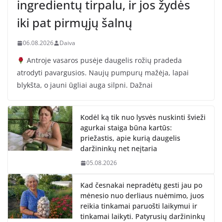
ingredientų tirpalu, ir jos žydės
iki pat pirmųjų šalnų
06.08.2026
Daiva
Antroje vasaros pusėje daugelis rožių pradeda
atrodyti pavargusios. Naujų pumpurų mažėja, lapai
blykšta, o jauni ūgliai auga silpni. Dažnai
Kodėl ką tik nuo lysvės nuskinti švieži
agurkai staiga būna kartūs:
priežastis, apie kurią daugelis
daržininkų net neįtaria
05.08.2026
Kad česnakai nepradėtų gesti jau po
mėnesio nuo derliaus nuėmimo, juos
reikia tinkamai paruošti laikymui ir
tinkamai laikyti. Patyrusių daržininkų