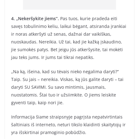
4. „Nekeršykite jiems“.
Pas tuos, kurie pradeda eiti
savęs tobulinimo keliu, laikui bėgant, atsiranda įrankiai
ir noras atkeršyti už senas, dažnai dar vaikiškas,
nuoskaudas. Nereikia. Už tai, kad jie kažką įskaudino,
jie sumokės patys. Bet jeigu jūs atkeršysite, tai mokėti
jau teks jums. Ir jums tai tikrai nepatiks.
„Na ką, išeina, kad su tėvais nieko negalima daryti?“
Taip. Su jais – nereikia. Viskas, ką jūs galite daryti – tai
daryti SU SAVIMI. Su savo mintimis, jausmais,
nuostatomis. Štai tuo ir užsiimkite. O jiems leiskite
gyventi taip, kaip nori jie.
Informacija šiame straipsnyje pagrįsta nepatvirtintais
šaltiniais iš interneto, neturi tikslo klaidinti skaitytojų ir
yra išskirtinai pramoginio pobūdžio.