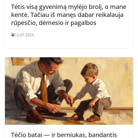
Tėtis visą gyvenimą mylėjo brolį, o mane
kentė. Tačiau iš manęs dabar reikalauja
rūpesčio, dėmesio ir pagalbos
12.07.2025
Tėčio batai — ir berniukas, bandantis