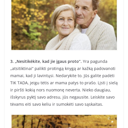
3. „Nesitikėkite, kad jie įgaus proto“.
Yra pagunda
„atsitiktinai“ palikti protingą knygą ar kažką padovanoti
mamai, kad ji lavintųsi. Nedarykite to. Jūs galite padėti
TIK TADA, jeigu tėtis ar mama patys to prašo. Lįsti į sielą
ir piršti kokią nors nuomonę neverta. Nieko daugiau,
išskyrus pyktį savo adresu, jūs negausite. Leiskite savo
tėvams eiti savo keliu ir sumokėti savo sąskaitas.