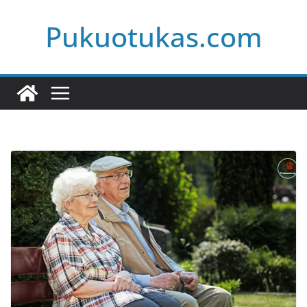
Skip
Pukuotukas.com
to
content