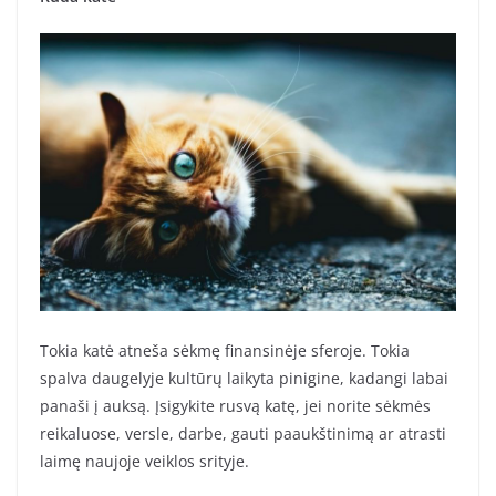
Tokia katė atneša sėkmę finansinėje sferoje. Tokia
spalva daugelyje kultūrų laikyta pinigine, kadangi labai
panaši į auksą. Įsigykite rusvą katę, jei norite sėkmės
reikaluose, versle, darbe, gauti paaukštinimą ar atrasti
laimę naujoje veiklos srityje.