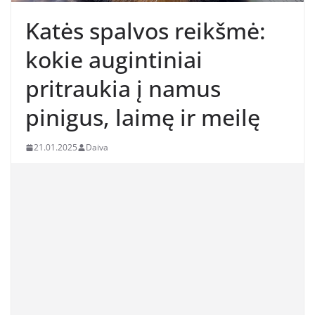
Katės spalvos reikšmė:
kokie augintiniai
pritraukia į namus
pinigus, laimę ir meilę
21.01.2025
Daiva