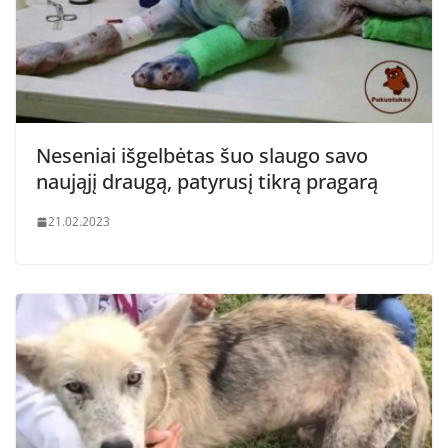
Neseniai išgelbėtas šuo slaugo savo
naująjį draugą, patyrusį tikrą pragarą
21.02.2023