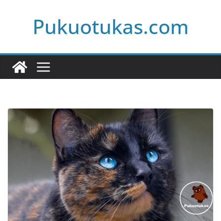
Skip
Pukuotukas.com
to
content