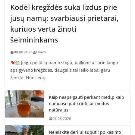
Kodėl kregždės suka lizdus prie
jūsų namų: svarbiausi prietarai,
kuriuos verta žinoti
šeimininkams
08.08.2026
Daiva
Jeigu po jūsų namo stogu, balkone ar prie lango
apsigyveno kregždės, daugelis tai laiko labai geru
ženklu. Nuo senų
Kaip neapsigauti perkant medų: kaip
namuose patikrinti, ar medus
natūralus
08.08.2026
Neleiskite derliui supūti: po kasimo