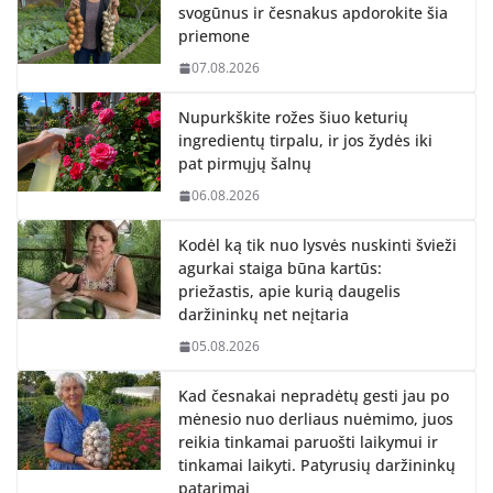
svogūnus ir česnakus apdorokite šia
priemone
07.08.2026
Nupurkškite rožes šiuo keturių
ingredientų tirpalu, ir jos žydės iki
pat pirmųjų šalnų
06.08.2026
Kodėl ką tik nuo lysvės nuskinti švieži
agurkai staiga būna kartūs:
priežastis, apie kurią daugelis
daržininkų net neįtaria
05.08.2026
Kad česnakai nepradėtų gesti jau po
mėnesio nuo derliaus nuėmimo, juos
reikia tinkamai paruošti laikymui ir
tinkamai laikyti. Patyrusių daržininkų
patarimai