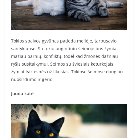
Tokios spalvos gyvūnas padeda meilėje, tarpusavio
santykiuose. Su tokiu augintiniu šeimoje bus žymiai
mažiau barnių, konfliktų, todėl kad žmonės dažniau
ryšis susitaikymui. Šeimos su šviesiais keturkojais
žymiai tvirtesnės už likusias. Tokiose šeimose daugiau
nuoširdumo ir gėrio.
Juoda katė