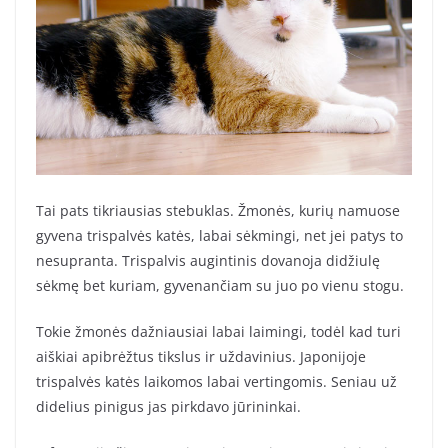
Tai pats tikriausias stebuklas. Žmonės, kurių namuose
gyvena trispalvės katės, labai sėkmingi, net jei patys to
nesupranta. Trispalvis augintinis dovanoja didžiulę
sėkmę bet kuriam, gyvenančiam su juo po vienu stogu.
Tokie žmonės dažniausiai labai laimingi, todėl kad turi
aiškiai apibrėžtus tikslus ir uždavinius. Japonijoje
trispalvės katės laikomos labai vertingomis. Seniau už
didelius pinigus jas pirkdavo jūrininkai.