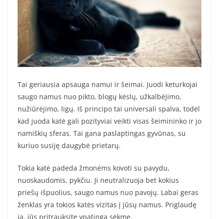
Tai geriausia apsauga namui ir šeimai. Juodi keturkojai
saugo namus nuo pikto, blogų kėslų, užkalbėjimo,
nužiūrėjimo, ligų. Iš principo tai universali spalva, todėl
kad juoda katė gali pozityviai veikti visas šeimininko ir jo
namiškių sferas. Tai gana paslaptingas gyvūnas, su
kuriuo susiję daugybė prietarų.
Tokia katė padeda žmonėms kovoti su pavydu,
nuoskaudomis, pykčiu. Ji neutralizuoja bet kokius
priešų išpuolius, saugo namus nuo pavojų. Labai geras
ženklas yra tokios katės vizitas į jūsų namus. Priglaudę
ją, jūs pritrauksite ypatingą sėkmę.