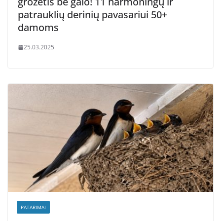
grožėtis be galo! 11 harmoningų ir
patrauklių derinių pavasariui 50+
damoms
25.03.2025
PATARIMAI