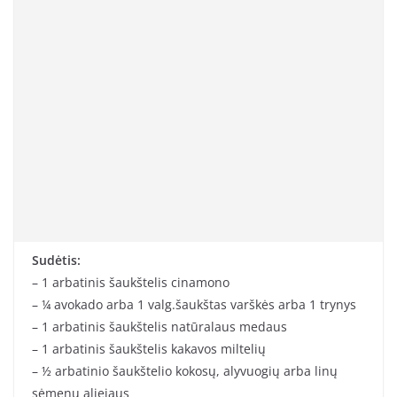
Sudėtis:
– 1 arbatinis šaukštelis cinamono
– ¼ avokado arba 1 valg.šaukštas varškės arba 1 trynys
– 1 arbatinis šaukštelis natūralaus medaus
– 1 arbatinis šaukštelis kakavos miltelių
– ½ arbatinio šaukštelio kokosų, alyvuogių arba linų
sėmenų aliejaus