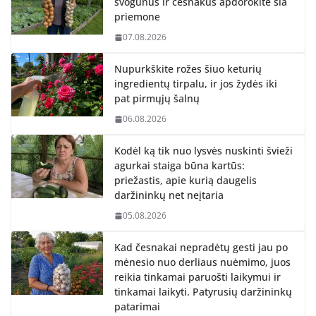
svogūnus ir česnakus apdorokite šia
priemone
07.08.2026
Nupurkškite rožes šiuo keturių
ingredientų tirpalu, ir jos žydės iki
pat pirmųjų šalnų
06.08.2026
Kodėl ką tik nuo lysvės nuskinti švieži
agurkai staiga būna kartūs:
priežastis, apie kurią daugelis
daržininkų net neįtaria
05.08.2026
Kad česnakai nepradėtų gesti jau po
mėnesio nuo derliaus nuėmimo, juos
reikia tinkamai paruošti laikymui ir
tinkamai laikyti. Patyrusių daržininkų
patarimai