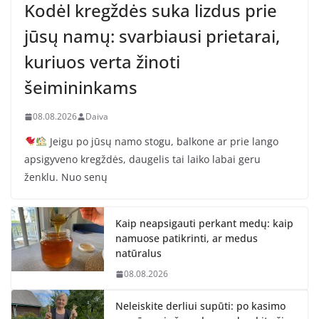
Kodėl kregždės suka lizdus prie
jūsų namų: svarbiausi prietarai,
kuriuos verta žinoti
šeimininkams
08.08.2026
Daiva
Jeigu po jūsų namo stogu, balkone ar prie lango
apsigyveno kregždės, daugelis tai laiko labai geru
ženklu. Nuo senų
Kaip neapsigauti perkant medų: kaip
namuose patikrinti, ar medus
natūralus
08.08.2026
Neleiskite derliui supūti: po kasimo