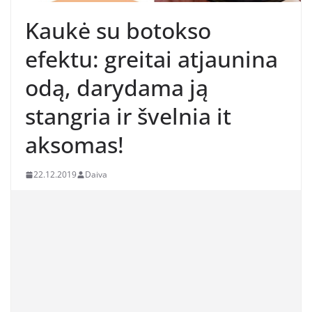
Kaukė su botokso
efektu: greitai atjaunina
odą, darydama ją
stangria ir švelnia it
aksomas!
22.12.2019
Daiva