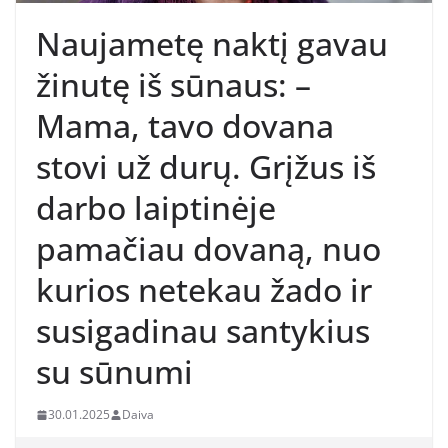
Naujametę naktį gavau
žinutę iš sūnaus: –
Mama, tavo dovana
stovi už durų. Grįžus iš
darbo laiptinėje
pamačiau dovaną, nuo
kurios netekau žado ir
susigadinau santykius
su sūnumi
30.01.2025
Daiva