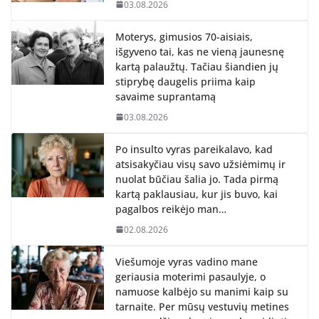
03.08.2026
Moterys, gimusios 70-aisiais,
išgyveno tai, kas ne vieną jaunesnę
kartą palaužtų. Tačiau šiandien jų
stiprybę daugelis priima kaip
savaime suprantamą
03.08.2026
Po insulto vyras pareikalavo, kad
atsisakyčiau visų savo užsiėmimų ir
nuolat būčiau šalia jo. Tada pirmą
kartą paklausiau, kur jis buvo, kai
pagalbos reikėjo man…
02.08.2026
Viešumoje vyras vadino mane
geriausia moterimi pasaulyje, o
namuose kalbėjo su manimi kaip su
tarnaite. Per mūsų vestuvių metines