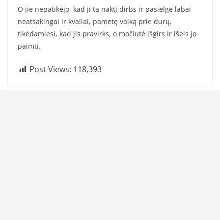
O jie nepatikėjo, kad ji tą naktį dirbs ir pasielgė labai
neatsakingai ir kvailai, pametę vaiką prie durų,
tikėdamiesi, kad jis pravirks, o močiutė išgirs ir išeis jo
paimti.
Post Views:
118,393