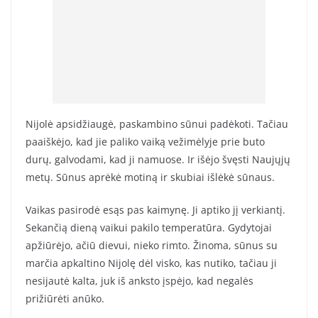
Nijolė apsidžiaugė, paskambino sūnui padėkoti. Tačiau
paaiškėjo, kad jie paliko vaiką vežimėlyje prie buto
durų, galvodami, kad ji namuose. Ir išėjo švęsti Naujųjų
metų. Sūnus aprėkė motiną ir skubiai išlėkė sūnaus.
Vaikas pasirodė esąs pas kaimynę. Ji aptiko jį verkiantį.
Sekančią dieną vaikui pakilo temperatūra. Gydytojai
apžiūrėjo, ačiū dievui, nieko rimto. Žinoma, sūnus su
marčia apkaltino Nijolę dėl visko, kas nutiko, tačiau ji
nesijautė kalta, juk iš anksto įspėjo, kad negalės
prižiūrėti anūko.