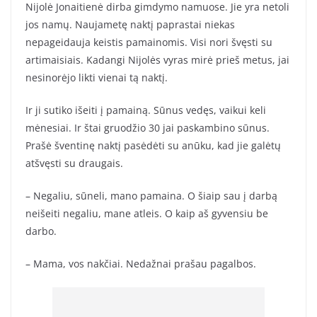
Nijolė Jonaitienė dirba gimdymo namuose. Jie yra netoli
jos namų. Naujametę naktį paprastai niekas
nepageidauja keistis pamainomis. Visi nori švęsti su
artimaisiais. Kadangi Nijolės vyras mirė prieš metus, jai
nesinorėjo likti vienai tą naktį.
Ir ji sutiko išeiti į pamainą. Sūnus vedęs, vaikui keli
mėnesiai. Ir štai gruodžio 30 jai paskambino sūnus.
Prašė šventinę naktį pasėdėti su anūku, kad jie galėtų
atšvęsti su draugais.
– Negaliu, sūneli, mano pamaina. O šiaip sau į darbą
neišeiti negaliu, mane atleis. O kaip aš gyvensiu be
darbo.
– Mama, vos nakčiai. Nedažnai prašau pagalbos.