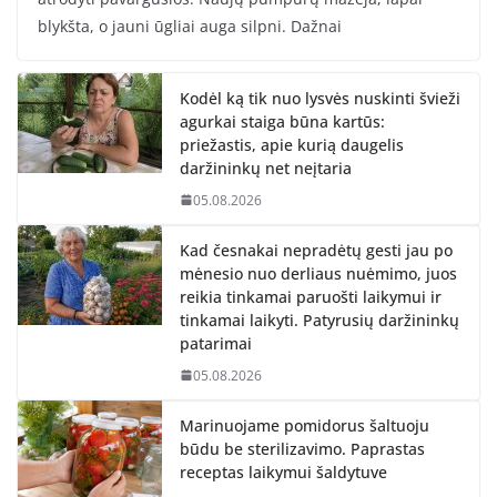
blykšta, o jauni ūgliai auga silpni. Dažnai
Kodėl ką tik nuo lysvės nuskinti švieži
agurkai staiga būna kartūs:
priežastis, apie kurią daugelis
daržininkų net neįtaria
05.08.2026
Kad česnakai nepradėtų gesti jau po
mėnesio nuo derliaus nuėmimo, juos
reikia tinkamai paruošti laikymui ir
tinkamai laikyti. Patyrusių daržininkų
patarimai
05.08.2026
Marinuojame pomidorus šaltuoju
būdu be sterilizavimo. Paprastas
receptas laikymui šaldytuve