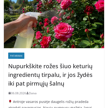
PATARIMAI
Nupurkškite rožes šiuo keturių
ingredientų tirpalu, ir jos žydės
iki pat pirmųjų šalnų
06.08.2026
Daiva
Antroje vasaros pusėje daugelis rožių pradeda
atrodyti pavargusios. Naujų pumpurų mažėja, lapai