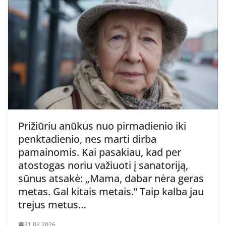
Prižiūriu anūkus nuo pirmadienio iki
penktadienio, nes marti dirba
pamainomis. Kai pasakiau, kad per
atostogas noriu važiuoti į sanatoriją,
sūnus atsakė: „Mama, dabar nėra geras
metas. Gal kitais metais.” Taip kalba jau
trejus metus…
21.03.2026