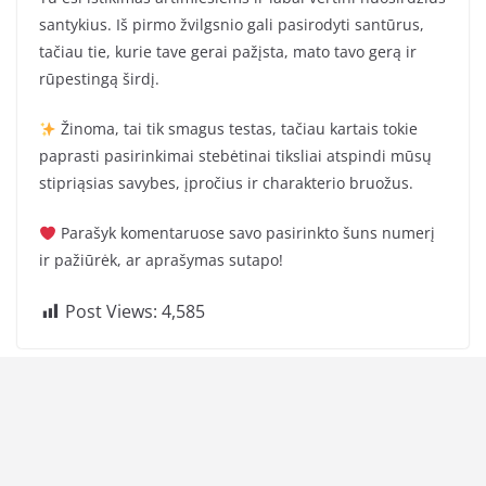
santykius. Iš pirmo žvilgsnio gali pasirodyti santūrus,
tačiau tie, kurie tave gerai pažįsta, mato tavo gerą ir
rūpestingą širdį.
Žinoma, tai tik smagus testas, tačiau kartais tokie
paprasti pasirinkimai stebėtinai tiksliai atspindi mūsų
stipriąsias savybes, įpročius ir charakterio bruožus.
Parašyk komentaruose savo pasirinkto šuns numerį
ir pažiūrėk, ar aprašymas sutapo!
Post Views:
4,585