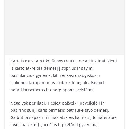
Kartais mus tam tikri šunys traukia ne atsitiktinai. Vieni
iš karto atkreipia dėmesį į stiprius ir savimi
pasitikinčius gynėjus, kiti renkasi draugiškus ir
ištikimus kompanionus, o dar kiti negali atsispirti
nepriklausomoms ir energingoms veislėms.
Negalvok per ilgai. Tiesiog pažvelk į paveikslėlį ir
pasirink šunį, kuris pirmasis patraukė tavo dėmesį.
Galbūt tavo pasirinkimas atskleis ką nors įdomaus apie
tavo charakterį, įpročius ir požiūrį į gyvenimą.