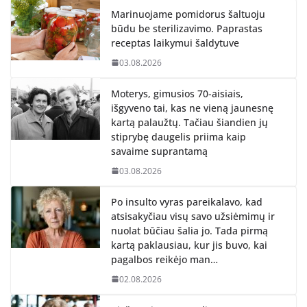
Marinuojame pomidorus šaltuoju
būdu be sterilizavimo. Paprastas
receptas laikymui šaldytuve
03.08.2026
Moterys, gimusios 70-aisiais,
išgyveno tai, kas ne vieną jaunesnę
kartą palaužtų. Tačiau šiandien jų
stiprybę daugelis priima kaip
savaime suprantamą
03.08.2026
Po insulto vyras pareikalavo, kad
atsisakyčiau visų savo užsiėmimų ir
nuolat būčiau šalia jo. Tada pirmą
kartą paklausiau, kur jis buvo, kai
pagalbos reikėjo man…
02.08.2026