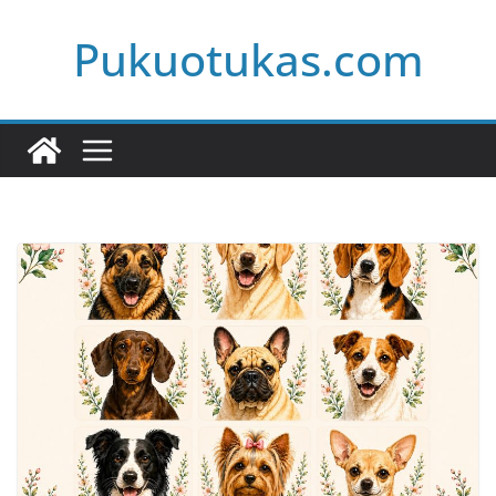
Skip
Pukuotukas.com
to
content