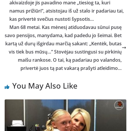
akivaizdoje jis pavadino mane „tiesiog ta, kuri
namus prižiūri”, atsistojau iš už stalo ir padariau tai,
kas privertė svečius nustoti šypsotis…
Man 68 metai. Kas mėnesį atiduodavau sūnui pusę
savo pensijos, manydama, kad padedu jo šeimai. Bet
kartą už durų išgirdau marčią sakant: „Kentėk, butas
vis tiek bus mūsų…” Stovėjau sustingusi su pirkinių
maišu rankose. O tai, ką padariau po valandos,
privertė juos tą pat vakarą prašyti atleidimo…
You May Also Like