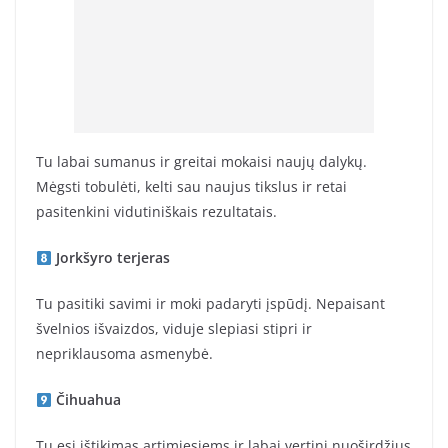
Tu labai sumanus ir greitai mokaisi naujų dalykų.
Mėgsti tobulėti, kelti sau naujus tikslus ir retai
pasitenkini vidutiniškais rezultatais.
Jorkšyro terjeras
Tu pasitiki savimi ir moki padaryti įspūdį. Nepaisant
švelnios išvaizdos, viduje slepiasi stipri ir
nepriklausoma asmenybė.
Čihuahua
Tu esi ištikimas artimiesiems ir labai vertini nuoširdžius