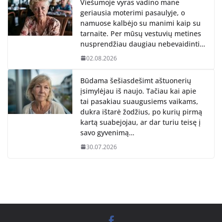
Viešumoje vyras vadino mane
geriausia moterimi pasaulyje, o
namuose kalbėjo su manimi kaip su
tarnaite. Per mūsų vestuvių metines
nusprendžiau daugiau nebevaidinti…
02.08.2026
Būdama šešiasdešimt aštuonerių
įsimylėjau iš naujo. Tačiau kai apie
tai pasakiau suaugusiems vaikams,
dukra ištarė žodžius, po kurių pirmą
kartą suabejojau, ar dar turiu teisę į
savo gyvenimą…
30.07.2026