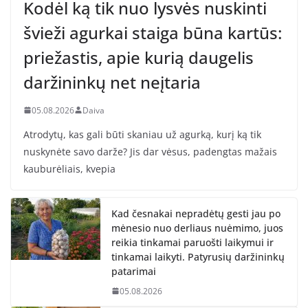
Kodėl ką tik nuo lysvės nuskinti
švieži agurkai staiga būna kartūs:
priežastis, apie kurią daugelis
daržininkų net neįtaria
05.08.2026
Daiva
Atrodytų, kas gali būti skaniau už agurką, kurį ką tik
nuskynėte savo darže? Jis dar vėsus, padengtas mažais
kauburėliais, kvepia
Kad česnakai nepradėtų gesti jau po
mėnesio nuo derliaus nuėmimo, juos
reikia tinkamai paruošti laikymui ir
tinkamai laikyti. Patyrusių daržininkų
patarimai
05.08.2026