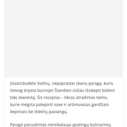
Įsivaizduokite švelnų, nepaprastai skanų pyragą, kuris
tiesiog tirpsta burnoje! Šiandien siūlau išsikepti būtent
tokį skanėstą. Šis receptas – tikras atradimas tiems,
kurie mėgsta palepinti save ir artimuosius gardžiais
kepiniais be didelių pastangų.
Pyrago paruošimas nereikalauja ypatingų kulinarinių