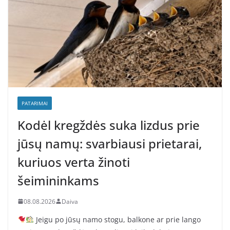
PATARIMAI
Kodėl kregždės suka lizdus prie
jūsų namų: svarbiausi prietarai,
kuriuos verta žinoti
šeimininkams
08.08.2026
Daiva
Jeigu po jūsų namo stogu, balkone ar prie lango