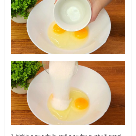
3. Įdėkite pusę pakelio vanilinio cukraus arba žiupsnelį