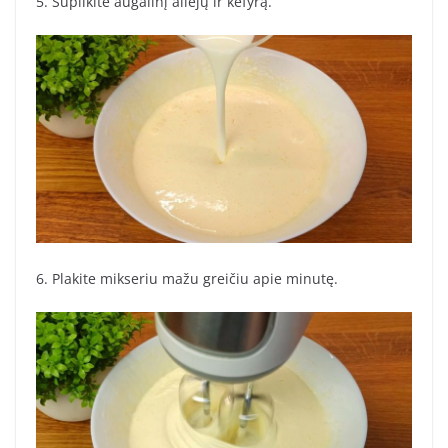
5. Supilkite augalinį aliejų ir kefyrą.
6. Plakite mikseriu mažu greičiu apie minutę.