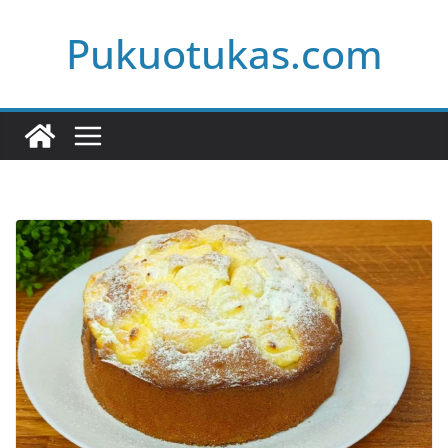
Skip
Pukuotukas.com
to
content