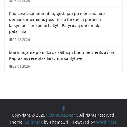
05.08.2026
Kad česnakai nepradėtų gesti jau po mėnesio nuo
derliaus nuėmimo, juos reikia tinkamai paruošti
laikymui ir tinkamai laikyti. Patyrusių daržininkų
patarimai
05.08.2026
Marinuojame pomidorus šaltuoju būdu be sterilizavimo.
Paprastas receptas laikymui šaldytuve
03.08.2026
Copyright © 2026
Pukuotukas.com
. All rights reserved.
Theme:
ColorMag
by ThemeGrill. Powered by
WordPress
.