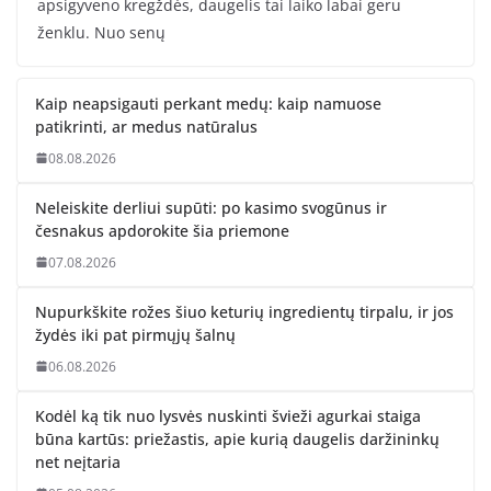
apsigyveno kregždės, daugelis tai laiko labai geru
ženklu. Nuo senų
Kaip neapsigauti perkant medų: kaip namuose
patikrinti, ar medus natūralus
08.08.2026
Neleiskite derliui supūti: po kasimo svogūnus ir
česnakus apdorokite šia priemone
07.08.2026
Nupurkškite rožes šiuo keturių ingredientų tirpalu, ir jos
žydės iki pat pirmųjų šalnų
06.08.2026
Kodėl ką tik nuo lysvės nuskinti švieži agurkai staiga
būna kartūs: priežastis, apie kurią daugelis daržininkų
net neįtaria