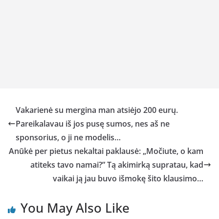
Vakarienė su mergina man atsiėjo 200 eurų.
Pareikalavau iš jos pusę sumos, nes aš ne
sponsorius, o ji ne modelis…
Anūkė per pietus nekaltai paklausė: „Močiute, o kam
atiteks tavo namai?” Tą akimirką supratau, kad
vaikai ją jau buvo išmokę šito klausimo…
You May Also Like