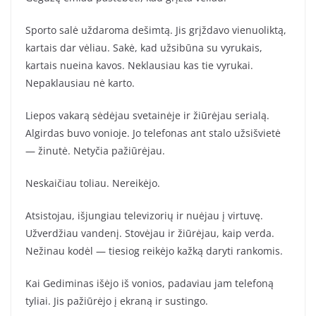
Sporto salė uždaroma dešimtą. Jis grįždavo vienuoliktą,
kartais dar vėliau. Sakė, kad užsibūna su vyrukais,
kartais nueina kavos. Neklausiau kas tie vyrukai.
Nepaklausiau nė karto.
Liepos vakarą sėdėjau svetainėje ir žiūrėjau serialą.
Algirdas buvo vonioje. Jo telefonas ant stalo užsišvietė
— žinutė. Netyčia pažiūrėjau.
Neskaičiau toliau. Nereikėjo.
Atsistojau, išjungiau televizorių ir nuėjau į virtuvę.
Užverdžiau vandenį. Stovėjau ir žiūrėjau, kaip verda.
Nežinau kodėl — tiesiog reikėjo kažką daryti rankomis.
Kai Gediminas išėjo iš vonios, padaviau jam telefoną
tyliai. Jis pažiūrėjo į ekraną ir sustingo.