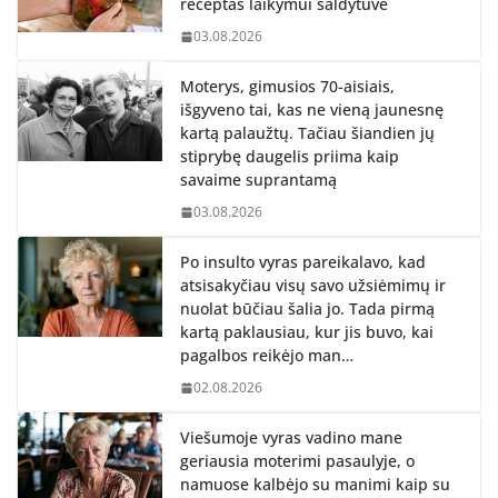
receptas laikymui šaldytuve
03.08.2026
Moterys, gimusios 70-aisiais,
išgyveno tai, kas ne vieną jaunesnę
kartą palaužtų. Tačiau šiandien jų
stiprybę daugelis priima kaip
savaime suprantamą
03.08.2026
Po insulto vyras pareikalavo, kad
atsisakyčiau visų savo užsiėmimų ir
nuolat būčiau šalia jo. Tada pirmą
kartą paklausiau, kur jis buvo, kai
pagalbos reikėjo man…
02.08.2026
Viešumoje vyras vadino mane
geriausia moterimi pasaulyje, o
namuose kalbėjo su manimi kaip su