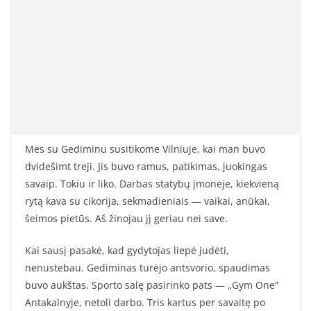
Mes su Gediminu susitikome Vilniuje, kai man buvo
dvidešimt treji. Jis buvo ramus, patikimas, juokingas
savaip. Tokiu ir liko. Darbas statybų įmonėje, kiekvieną
rytą kava su cikorija, sekmadieniais — vaikai, anūkai,
šeimos pietūs. Aš žinojau jį geriau nei save.
Kai sausį pasakė, kad gydytojas liepė judėti,
nenustebau. Gediminas turėjo antsvorio, spaudimas
buvo aukštas. Sporto salę pasirinko pats — „Gym One”
Antakalnyje, netoli darbo. Tris kartus per savaitę po