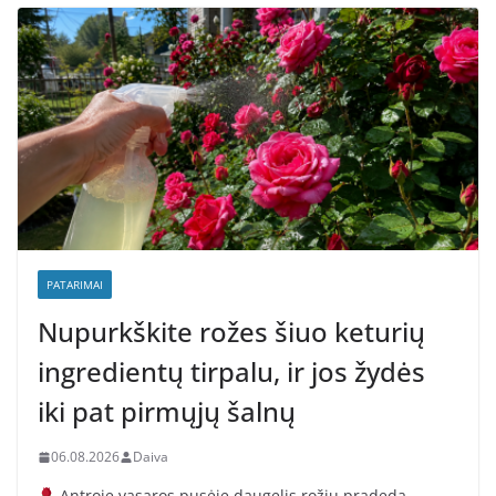
PATARIMAI
Nupurkškite rožes šiuo keturių
ingredientų tirpalu, ir jos žydės
iki pat pirmųjų šalnų
06.08.2026
Daiva
Antroje vasaros pusėje daugelis rožių pradeda