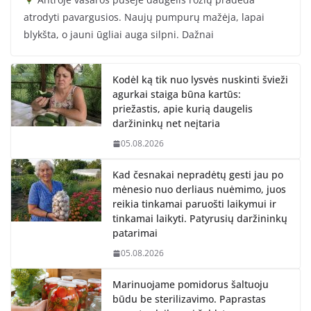
atrodyti pavargusios. Naujų pumpurų mažėja, lapai
blykšta, o jauni ūgliai auga silpni. Dažnai
Kodėl ką tik nuo lysvės nuskinti švieži
agurkai staiga būna kartūs:
priežastis, apie kurią daugelis
daržininkų net neįtaria
05.08.2026
Kad česnakai nepradėtų gesti jau po
mėnesio nuo derliaus nuėmimo, juos
reikia tinkamai paruošti laikymui ir
tinkamai laikyti. Patyrusių daržininkų
patarimai
05.08.2026
Marinuojame pomidorus šaltuoju
būdu be sterilizavimo. Paprastas