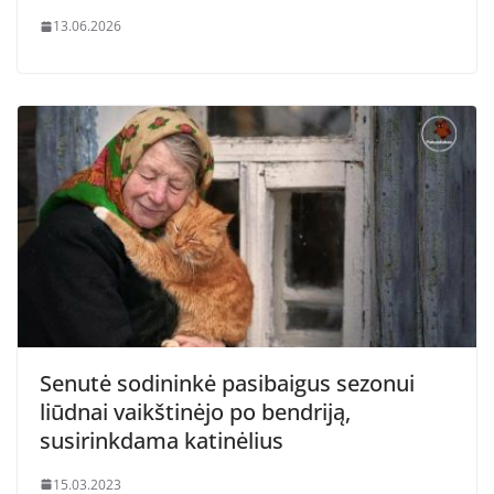
13.06.2026
Senutė sodininkė pasibaigus sezonui
liūdnai vaikštinėjo po bendriją,
susirinkdama katinėlius
15.03.2023