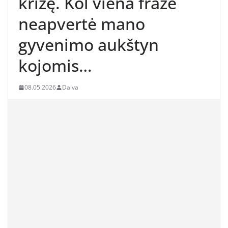
krizę. Kol viena frazė
neapvertė mano
gyvenimo aukštyn
kojomis…
08.05.2026
Daiva