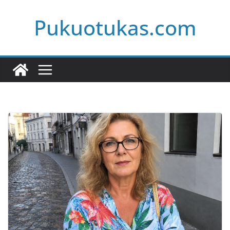
Skip
Pukuotukas.com
to
content