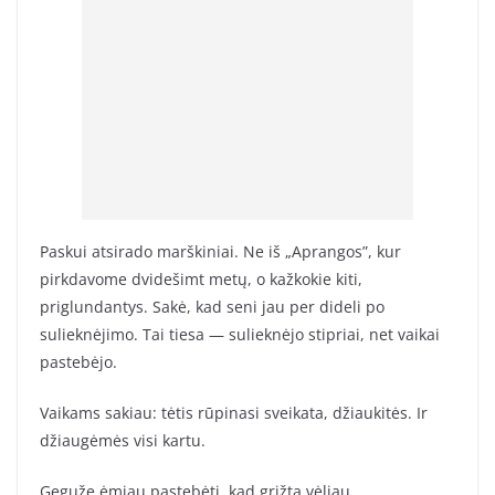
Paskui atsirado marškiniai. Ne iš „Aprangos”, kur
pirkdavome dvidešimt metų, o kažkokie kiti,
priglundantys. Sakė, kad seni jau per dideli po
sulieknėjimo. Tai tiesa — sulieknėjo stipriai, net vaikai
pastebėjo.
Vaikams sakiau: tėtis rūpinasi sveikata, džiaukitės. Ir
džiaugėmės visi kartu.
Gegužę ėmiau pastebėti, kad grįžta vėliau.