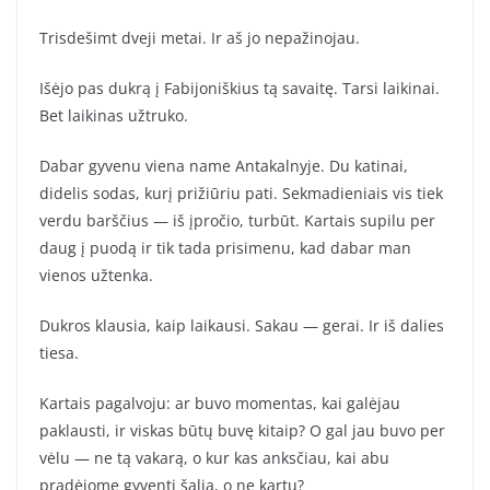
Trisdešimt dveji metai. Ir aš jo nepažinojau.
Išėjo pas dukrą į Fabijoniškius tą savaitę. Tarsi laikinai.
Bet laikinas užtruko.
Dabar gyvenu viena name Antakalnyje. Du katinai,
didelis sodas, kurį prižiūriu pati. Sekmadieniais vis tiek
verdu barščius — iš įpročio, turbūt. Kartais supilu per
daug į puodą ir tik tada prisimenu, kad dabar man
vienos užtenka.
Dukros klausia, kaip laikausi. Sakau — gerai. Ir iš dalies
tiesa.
Kartais pagalvoju: ar buvo momentas, kai galėjau
paklausti, ir viskas būtų buvę kitaip? O gal jau buvo per
vėlu — ne tą vakarą, o kur kas anksčiau, kai abu
pradėjome gyventi šalia, o ne kartu?