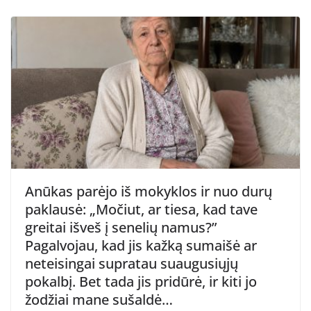
Anūkas parėjo iš mokyklos ir nuo durų
paklausė: „Močiut, ar tiesa, kad tave
greitai išveš į senelių namus?”
Pagalvojau, kad jis kažką sumaišė ar
neteisingai supratau suaugusiųjų
pokalbį. Bet tada jis pridūrė, ir kiti jo
žodžiai mane sušaldė…