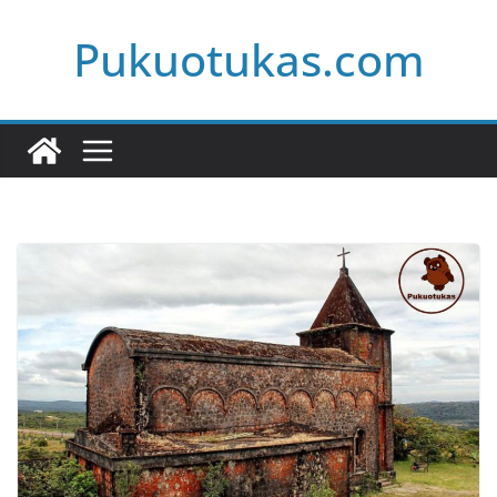
Skip
Pukuotukas.com
to
content