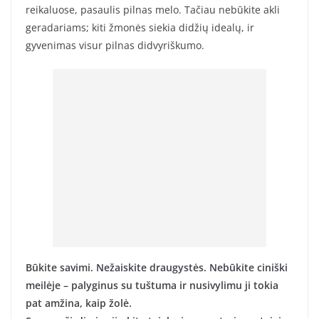
reikaluose, pasaulis pilnas melo. Tačiau nebūkite akli
geradariams; kiti žmonės siekia didžių idealų, ir
gyvenimas visur pilnas didvyriškumo.
Būkite savimi. Nežaiskite draugystės. Nebūkite ciniški
meilėje – palyginus su tuštuma ir nusivylimu ji tokia
pat amžina, kaip žolė.