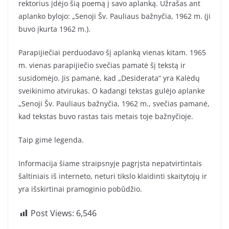
rektorius įdėjo šią poemą į savo aplanką. Užrašas ant
aplanko bylojo: „Senoji Šv. Pauliaus bažnyčia, 1962 m. (ji
buvo įkurta 1962 m.).
Parapijiečiai perduodavo šį aplanką vienas kitam. 1965
m. vienas parapijiečio svečias pamatė šį tekstą ir
susidomėjo. Jis pamanė, kad „Desiderata“ yra Kalėdų
sveikinimo atvirukas. O kadangi tekstas gulėjo aplanke
„Senoji Šv. Pauliaus bažnyčia, 1962 m., svečias pamanė,
kad tekstas buvo rastas tais metais toje bažnyčioje.
Taip gimė legenda.
Informacija šiame straipsnyje pagrįsta nepatvirtintais
šaltiniais iš interneto, neturi tikslo klaidinti skaitytojų ir
yra išskirtinai pramoginio pobūdžio.
Post Views:
6,546