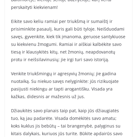
perskaityti kiekvienam!
Eikite savo keliu ramiai per triukšmą ir sumaištį ir
prisiminkite pasaulį, kuris gali būti tyloje. Neišduodami
savęs, gyvenkite, kiek tik įmanoma, geruose santykiuose
su kiekvienu žmogumi. Ramiai ir aiškiai kalbėkite savo
tiesą ir klausykitės kitų, net žmonių, neapdovanotų
protu ir neišsilavinusių; jie irgi turi savo istoriją.
Venkite triukšmingų ir agresyvių žmonių; jie gadina
nuotaiką. Su niekuo savęs nelyginkite: jūs rizikuojate
pasijusti niekingu ar tapti arogantišku. Visada yra
kažkas, didesnis ar mažesnis už jus.
Džiaukitės savo planais taip pat, kaip jūs džiaugiatės
tuo, ką jau padarėte. Visada domėkitės savo amatu;
koks kuklus jis bebūtų – tai brangenybė, palyginus su
kitais dalykais, kuriuos jūs turite. Būkite apdairūs savo