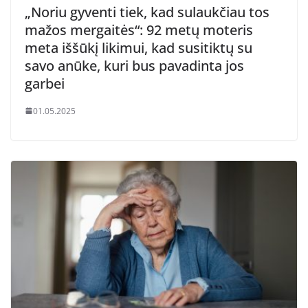
„Noriu gyventi tiek, kad sulaukčiau tos
mažos mergaitės“: 92 metų moteris
meta iššūkį likimui, kad susitiktų su
savo anūke, kuri bus pavadinta jos
garbei
01.05.2025