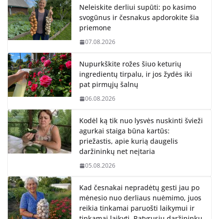
Neleiskite derliui supūti: po kasimo
svogūnus ir česnakus apdorokite šia
priemone
07.08.2026
Nupurkškite rožes šiuo keturių
ingredientų tirpalu, ir jos žydės iki
pat pirmųjų šalnų
06.08.2026
Kodėl ką tik nuo lysvės nuskinti švieži
agurkai staiga būna kartūs:
priežastis, apie kurią daugelis
daržininkų net neįtaria
05.08.2026
Kad česnakai nepradėtų gesti jau po
mėnesio nuo derliaus nuėmimo, juos
reikia tinkamai paruošti laikymui ir
tinkamai laikyti. Patyrusių daržininkų