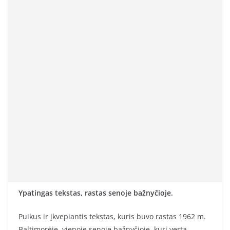
Ypatingas tekstas, rastas senoje bažnyčioje.
Puikus ir įkvepiantis tekstas, kuris buvo rastas 1962 m.
Baltimorėje, vienoje senoje bažnyčioje, kurį verta