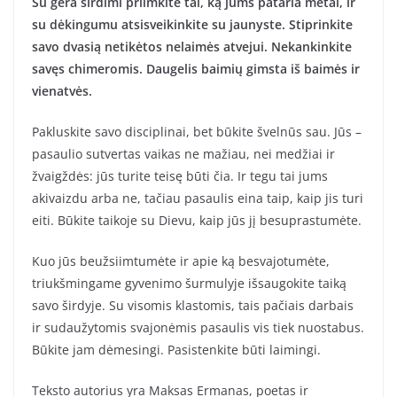
Su gera širdimi priimkite tai, ką jums pataria metai, ir
su dėkingumu atsisveikinkite su jaunyste. Stiprinkite
savo dvasią netikėtos nelaimės atvejui. Nekankinkite
savęs chimeromis. Daugelis baimių gimsta iš baimės ir
vienatvės.
Pakluskite savo disciplinai, bet būkite švelnūs sau. Jūs –
pasaulio sutvertas vaikas ne mažiau, nei medžiai ir
žvaigždės: jūs turite teisę būti čia. Ir tegu tai jums
akivaizdu arba ne, tačiau pasaulis eina taip, kaip jis turi
eiti. Būkite taikoje su Dievu, kaip jūs jį besuprastumėte.
Kuo jūs beužsiimtumėte ir apie ką besvajotumėte,
triukšmingame gyvenimo šurmulyje išsaugokite taiką
savo širdyje. Su visomis klastomis, tais pačiais darbais
ir sudaužytomis svajonėmis pasaulis vis tiek nuostabus.
Būkite jam dėmesingi. Pasistenkite būti laimingi.
Teksto autorius yra Maksas Ermanas, poetas ir