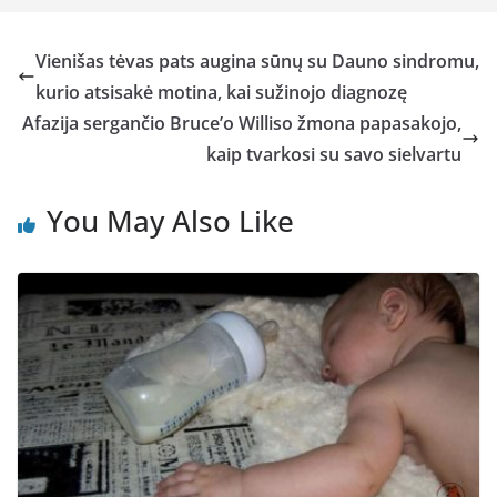
Vienišas tėvas pats augina sūnų su Dauno sindromu,
kurio atsisakė motina, kai sužinojo diagnozę
Afazija sergančio Bruce’o Williso žmona papasakojo,
kaip tvarkosi su savo sielvartu
You May Also Like