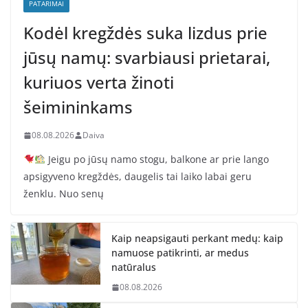
PATARIMAI
Kodėl kregždės suka lizdus prie
jūsų namų: svarbiausi prietarai,
kuriuos verta žinoti
šeimininkams
08.08.2026
Daiva
Jeigu po jūsų namo stogu, balkone ar prie lango
apsigyveno kregždės, daugelis tai laiko labai geru
ženklu. Nuo senų
Kaip neapsigauti perkant medų: kaip
namuose patikrinti, ar medus
natūralus
08.08.2026