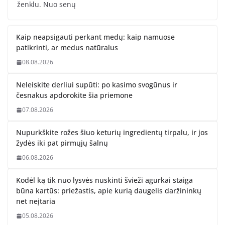
ženklu. Nuo senų
Kaip neapsigauti perkant medų: kaip namuose
patikrinti, ar medus natūralus
08.08.2026
Neleiskite derliui supūti: po kasimo svogūnus ir
česnakus apdorokite šia priemone
07.08.2026
Nupurkškite rožes šiuo keturių ingredientų tirpalu, ir jos
žydės iki pat pirmųjų šalnų
06.08.2026
Kodėl ką tik nuo lysvės nuskinti švieži agurkai staiga
būna kartūs: priežastis, apie kurią daugelis daržininkų
net neįtaria
05.08.2026