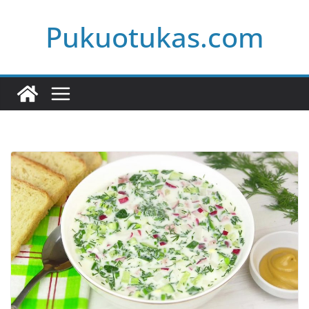
Skip
Pukuotukas.com
to
content