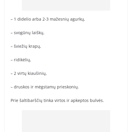
– 1 didelio arba 2-3 mažesnių agurkų,
– svogūnų laiškų,
– šviežių krapų,
– ridikėlių,
– 2 virtų kiaušinių,
– druskos ir mėgstamų prieskonių.
Prie šaltibarščių tinka virtos ir apkeptos bulvės.