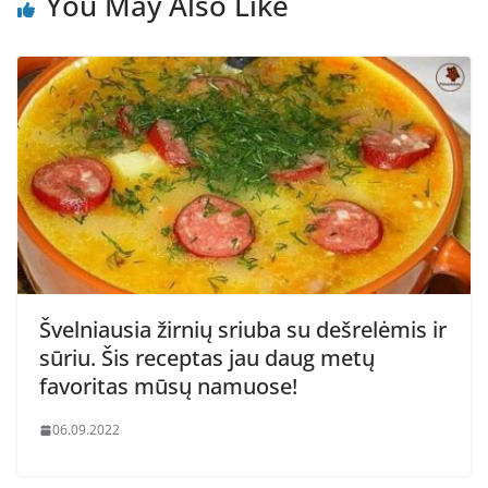
You May Also Like
Švelniausia žirnių sriuba su dešrelėmis ir
sūriu. Šis receptas jau daug metų
favoritas mūsų namuose!
06.09.2022