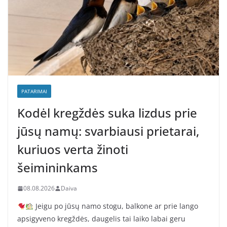
PATARIMAI
Kodėl kregždės suka lizdus prie
jūsų namų: svarbiausi prietarai,
kuriuos verta žinoti
šeimininkams
08.08.2026
Daiva
Jeigu po jūsų namo stogu, balkone ar prie lango
apsigyveno kregždės, daugelis tai laiko labai geru