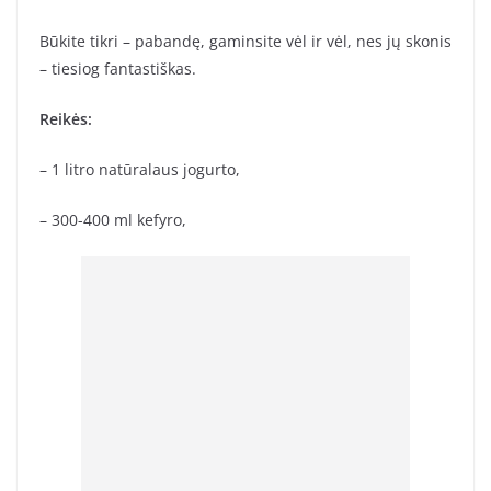
Būkite tikri – pabandę, gaminsite vėl ir vėl, nes jų skonis
– tiesiog fantastiškas.
Reikės:
– 1 litro natūralaus jogurto,
– 300-400 ml kefyro,