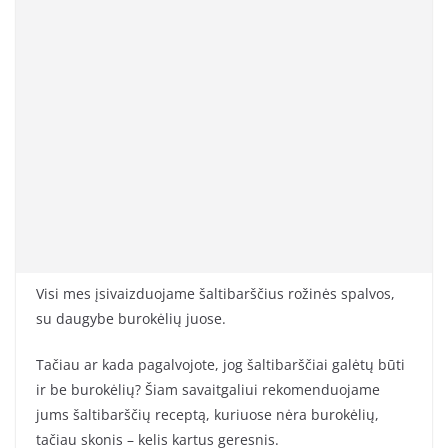
Visi mes įsivaizduojame šaltibarščius rožinės spalvos,
su daugybe burokėlių juose.
Tačiau ar kada pagalvojote, jog šaltibarščiai galėtų būti
ir be burokėlių? Šiam savaitgaliui rekomenduojame
jums šaltibarščių receptą, kuriuose nėra burokėlių,
tačiau skonis – kelis kartus geresnis.