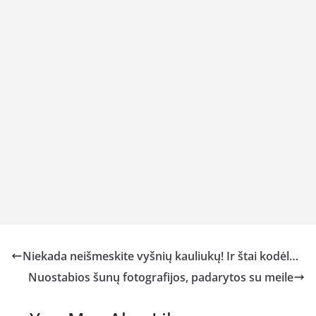
Niekada neišmeskite vyšnių kauliukų! Ir štai kodėl…
Nuostabios šunų fotografijos, padarytos su meile