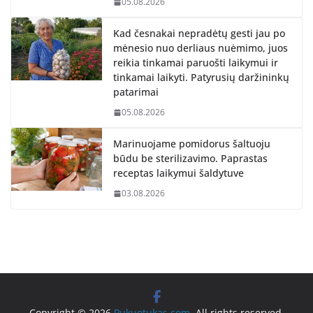
05.08.2026
Kad česnakai nepradėtų gesti jau po
mėnesio nuo derliaus nuėmimo, juos
reikia tinkamai paruošti laikymui ir
tinkamai laikyti. Patyrusių daržininkų
patarimai
05.08.2026
Marinuojame pomidorus šaltuoju
būdu be sterilizavimo. Paprastas
receptas laikymui šaldytuve
03.08.2026
Copyright © 2026
Pukuotukas.com
. All rights reserved.