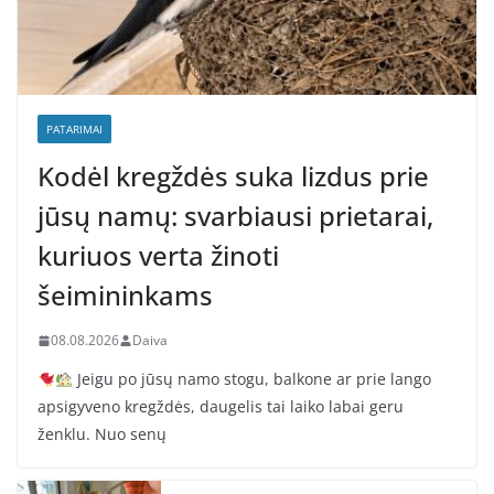
PATARIMAI
Kodėl kregždės suka lizdus prie
jūsų namų: svarbiausi prietarai,
kuriuos verta žinoti
šeimininkams
08.08.2026
Daiva
Jeigu po jūsų namo stogu, balkone ar prie lango
apsigyveno kregždės, daugelis tai laiko labai geru
ženklu. Nuo senų