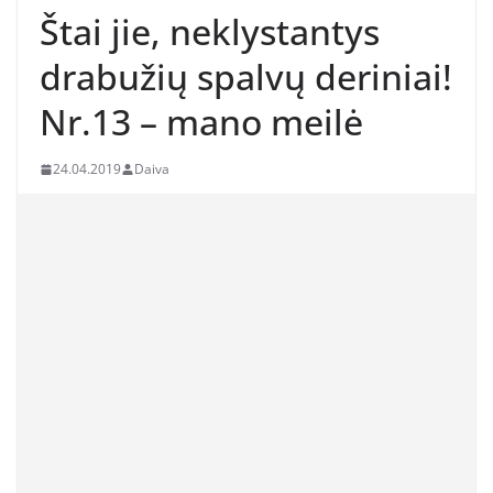
Štai jie, neklystantys
drabužių spalvų deriniai!
Nr.13 – mano meilė
24.04.2019
Daiva