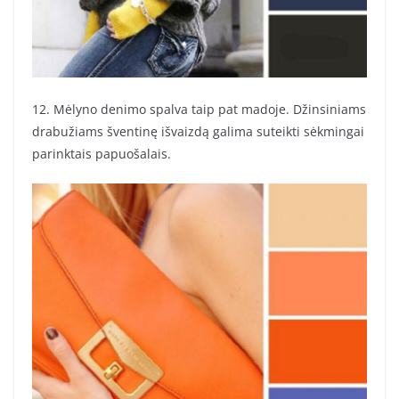
12. Mėlyno denimo spalva taip pat madoje. Džinsiniams
drabužiams šventinę išvaizdą galima suteikti sėkmingai
parinktais papuošalais.