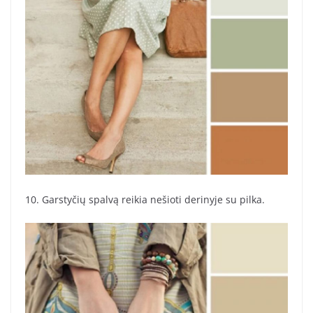
10. Garstyčių spalvą reikia nešioti derinyje su pilka.