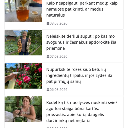
Kaip neapsigauti perkant medų: kaip
namuose patikrinti, ar medus
natūralus
08.08.2026
Neleiskite derliui supūti: po kasimo
svogūnus ir česnakus apdorokite šia
priemone
07.08.2026
Nupurkškite rožes šiuo keturių
ingredientų tirpalu, ir jos žydės iki
pat pirmųjų šalnų
06.08.2026
Kodėl ką tik nuo lysvės nuskinti švieži
agurkai staiga būna kartūs:
priežastis, apie kurią daugelis
daržininkų net neįtaria