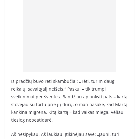
Iš pradžių buvo reti skambučiai: „Tėti, turim daug
reikalų, savaitgalį neišeis.“ Paskui – tik trumpi
sveikinimai per šventes. Bandžiau aplankyti pats – kartą
stovėjau su tortu prie jų durų, o man pasakė, kad Martą
kankina migrena. Kitą kartą – kad vaikas miega. Vėliau
tiesiog nebeatidarė.
Aš nesipykau. Aš laukiau. Įtikinėjau save: „Jauni, turi