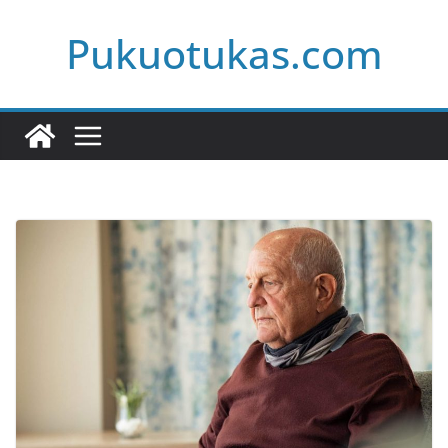
Skip
Pukuotukas.com
to
content