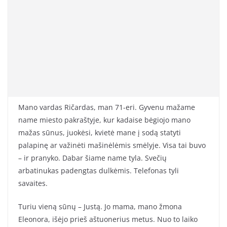
Mano vardas Ričardas, man 71-eri. Gyvenu mažame
name miesto pakraštyje, kur kadaise bėgiojo mano
mažas sūnus, juokėsi, kvietė mane į sodą statyti
palapinę ar važinėti mašinėlėmis smėlyje. Visa tai buvo
– ir pranyko. Dabar šiame name tyla. Svečių
arbatinukas padengtas dulkėmis. Telefonas tyli
savaites.
Turiu vieną sūnų – Justą. Jo mama, mano žmona
Eleonora, išėjo prieš aštuonerius metus. Nuo to laiko