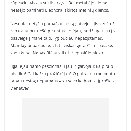
rūpesčių, viskas susitvarkys.“ Bet metai ėjo. Jie net
neatėjo paminėti Eleonorai skirtos metinių dienos.
Neseniai netyčia pamačiau Justą gatvėje – jis vedė už
rankos sūnų, nešė pirkinius. Priėjau, nudžiugau. O jis
pažvelgė į mane taip, lyg būčiau nepažįstamas.
Mandagiai paklausė: „Tėti, viskas gerai?“ – ir pasakė,
kad skuba. Nepasiūlė susitikti. Nepasiūlė nieko.
Ilgai ėjau namo pėsčiomis. Ėjau ir galvojau: kaip taip
atsitiko? Gal kažką pražiūrėjau? O gal vienu momentu
tapau tiesiog nepatogus – su savo kalbomis, įpročiais,
vienatve?