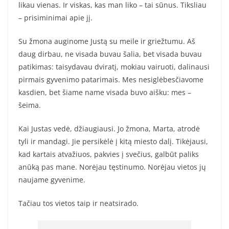
likau vienas. Ir viskas, kas man liko – tai sūnus. Tiksliau
– prisiminimai apie jį.
Su žmona auginome Justą su meile ir griežtumu. Aš
daug dirbau, ne visada buvau šalia, bet visada buvau
patikimas: taisydavau dviratį, mokiau vairuoti, dalinausi
pirmais gyvenimo patarimais. Mes nesiglėbesčiavome
kasdien, bet šiame name visada buvo aišku: mes –
šeima.
Kai Justas vedė, džiaugiausi. Jo žmona, Marta, atrodė
tyli ir mandagi. Jie persikėlė į kitą miesto dalį. Tikėjausi,
kad kartais atvažiuos, pakvies į svečius, galbūt paliks
anūką pas mane. Norėjau tęstinumo. Norėjau vietos jų
naujame gyvenime.
Tačiau tos vietos taip ir neatsirado.