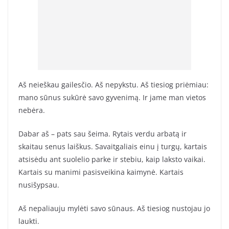
Aš neieškau gailesčio. Aš nepykstu. Aš tiesiog priėmiau:
mano sūnus sukūrė savo gyvenimą. Ir jame man vietos
nebėra.
Dabar aš – pats sau šeima. Rytais verdu arbatą ir
skaitau senus laiškus. Savaitgaliais einu į turgų, kartais
atsisėdu ant suolelio parke ir stebiu, kaip laksto vaikai.
Kartais su manimi pasisveikina kaimynė. Kartais
nusišypsau.
Aš nepaliauju mylėti savo sūnaus. Aš tiesiog nustojau jo
laukti.