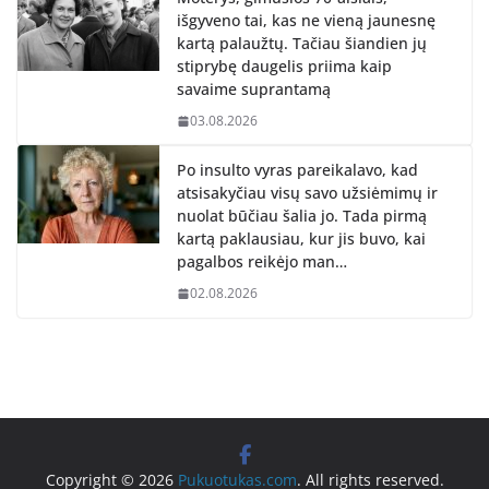
išgyveno tai, kas ne vieną jaunesnę
kartą palaužtų. Tačiau šiandien jų
stiprybę daugelis priima kaip
savaime suprantamą
03.08.2026
Po insulto vyras pareikalavo, kad
atsisakyčiau visų savo užsiėmimų ir
nuolat būčiau šalia jo. Tada pirmą
kartą paklausiau, kur jis buvo, kai
pagalbos reikėjo man…
02.08.2026
Copyright © 2026
Pukuotukas.com
. All rights reserved.