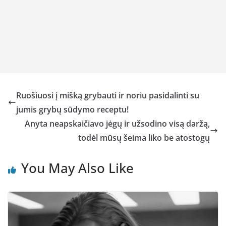
Ruošiuosi į mišką grybauti ir noriu pasidalinti su
jumis grybų sūdymo receptu!
Anyta neapskaičiavo jėgų ir užsodino visą daržą,
todėl mūsų šeima liko be atostogų
You May Also Like