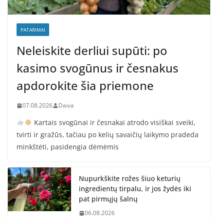
PATARIMAI
Neleiskite derliui supūti: po
kasimo svogūnus ir česnakus
apdorokite šia priemone
07.08.2026
Daiva
Kartais svogūnai ir česnakai atrodo visiškai sveiki,
tvirti ir gražūs, tačiau po kelių savaičių laikymo pradeda
minkštėti, pasidengia dėmėmis
Nupurkškite rožes šiuo keturių
ingredientų tirpalu, ir jos žydės iki
pat pirmųjų šalnų
06.08.2026