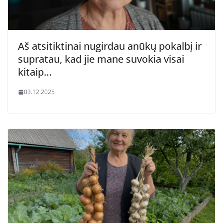
Aš atsitiktinai nugirdau anūkų pokalbį ir
supratau, kad jie mane suvokia visai
kitaip…
03.12.2025