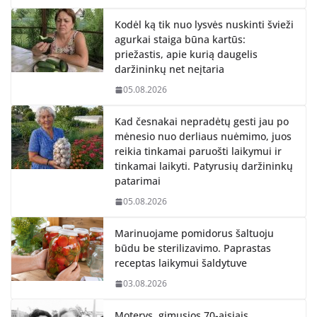
Kodėl ką tik nuo lysvės nuskinti švieži
agurkai staiga būna kartūs:
priežastis, apie kurią daugelis
daržininkų net neįtaria
05.08.2026
Kad česnakai nepradėtų gesti jau po
mėnesio nuo derliaus nuėmimo, juos
reikia tinkamai paruošti laikymui ir
tinkamai laikyti. Patyrusių daržininkų
patarimai
05.08.2026
Marinuojame pomidorus šaltuoju
būdu be sterilizavimo. Paprastas
receptas laikymui šaldytuve
03.08.2026
Moterys, gimusios 70-aisiais,