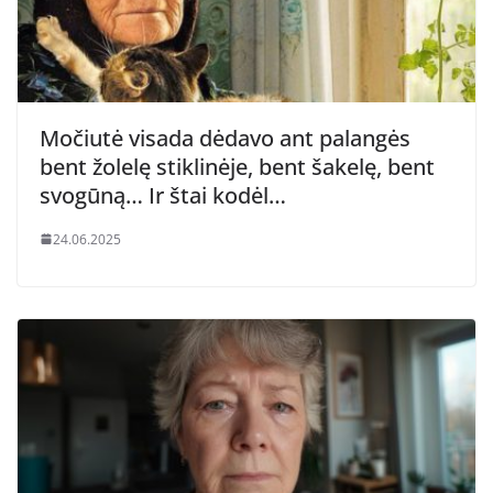
Močiutė visada dėdavo ant palangės
bent žolelę stiklinėje, bent šakelę, bent
svogūną… Ir štai kodėl…
24.06.2025