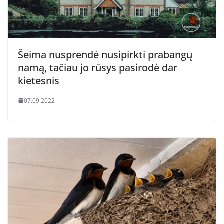
Šeima nusprendė nusipirkti prabangų
namą, tačiau jo rūsys pasirodė dar
kietesnis
07.09.2022