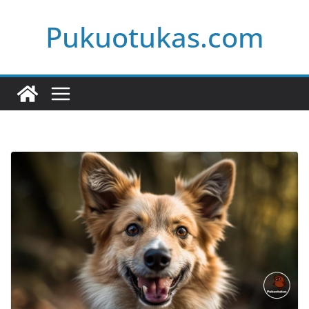
Skip
Pukuotukas.com
to
content