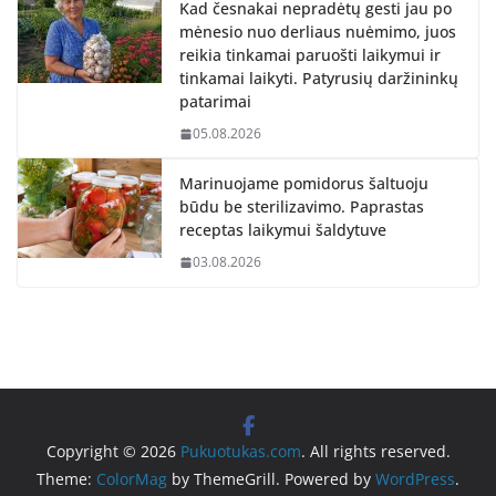
Kad česnakai nepradėtų gesti jau po
mėnesio nuo derliaus nuėmimo, juos
reikia tinkamai paruošti laikymui ir
tinkamai laikyti. Patyrusių daržininkų
patarimai
05.08.2026
Marinuojame pomidorus šaltuoju
būdu be sterilizavimo. Paprastas
receptas laikymui šaldytuve
03.08.2026
Copyright © 2026
Pukuotukas.com
. All rights reserved.
Theme:
ColorMag
by ThemeGrill. Powered by
WordPress
.