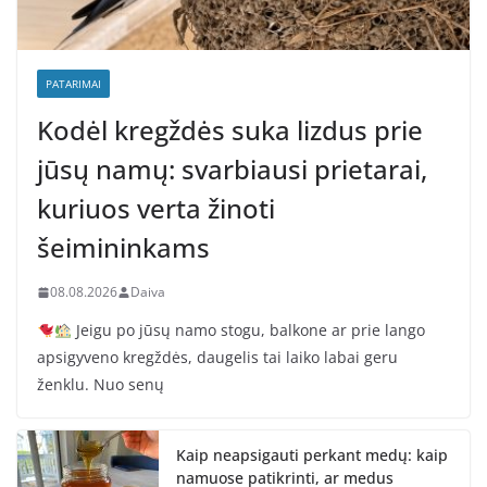
PATARIMAI
Kodėl kregždės suka lizdus prie
jūsų namų: svarbiausi prietarai,
kuriuos verta žinoti
šeimininkams
08.08.2026
Daiva
Jeigu po jūsų namo stogu, balkone ar prie lango
apsigyveno kregždės, daugelis tai laiko labai geru
ženklu. Nuo senų
Kaip neapsigauti perkant medų: kaip
namuose patikrinti, ar medus