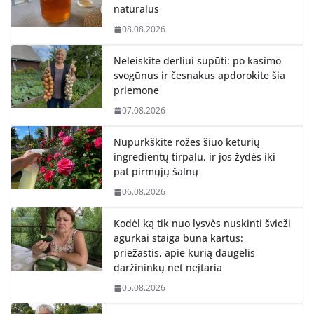
natūralus
08.08.2026
Neleiskite derliui supūti: po kasimo
svogūnus ir česnakus apdorokite šia
priemone
07.08.2026
Nupurkškite rožes šiuo keturių
ingredientų tirpalu, ir jos žydės iki
pat pirmųjų šalnų
06.08.2026
Kodėl ką tik nuo lysvės nuskinti švieži
agurkai staiga būna kartūs:
priežastis, apie kurią daugelis
daržininkų net neįtaria
05.08.2026