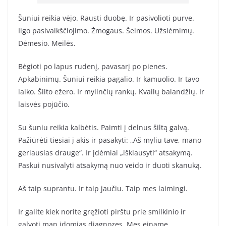
Šuniui reikia vėjo. Rausti duobę. Ir pasivolioti purve.
Ilgo pasivaikščiojimo. Žmogaus. Šeimos. Užsiėmimų.
Dėmesio. Meilės.
Bėgioti po lapus rudenį, pavasarį po pienes.
Apkabinimų. Šuniui reikia pagalio. Ir kamuolio. Ir tavo
laiko. Šilto ežero. Ir mylinčių rankų. Kvailų balandžių. Ir
laisvės pojūčio.
Su šuniu reikia kalbėtis. Paimti į delnus šiltą galvą.
Pažiūrėti tiesiai į akis ir pasakyti: „Aš myliu tave, mano
geriausias drauge“. Ir įdėmiai „išklausyti“ atsakymą.
Paskui nusivalyti atsakymą nuo veido ir duoti skanuką.
Aš taip suprantu. Ir taip jaučiu. Taip mes laimingi.
Ir galite kiek norite gręžioti pirštu prie smilkinio ir
galvoti man įdomias diagnozes. Mes einame