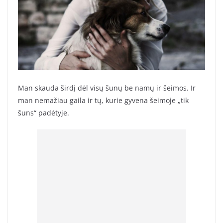
Man skauda širdį dėl visų šunų be namų ir šeimos. Ir
man nemažiau gaila ir tų, kurie gyvena šeimoje „tik
šuns“ padėtyje.