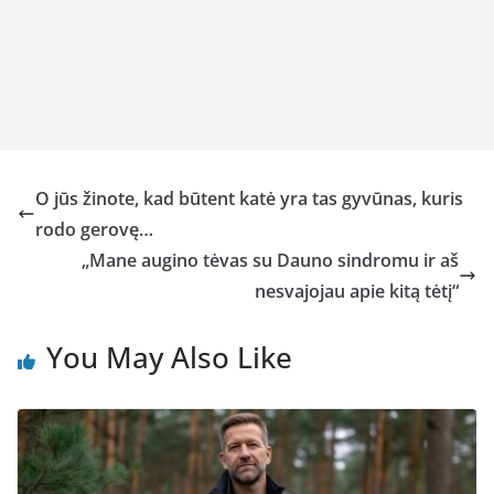
O jūs žinote, kad būtent katė yra tas gyvūnas, kuris
rodo gerovę…
„Mane augino tėvas su Dauno sindromu ir aš
nesvajojau apie kitą tėtį“
You May Also Like