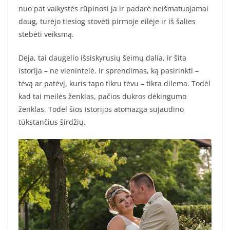
nuo pat vaikystės rūpinosi ja ir padarė neišmatuojamai
daug, turėjo tiesiog stovėti pirmoje eilėje ir iš šalies
stebėti veiksmą.
Deja, tai daugelio išsiskyrusių šeimų dalia, ir šita
istorija – ne vienintelė. Ir sprendimas, ką pasirinkti –
tėvą ar patėvį, kuris tapo tikru tėvu – tikra dilema. Todėl
kad tai meilės ženklas, pačios dukros dėkingumo
ženklas. Todėl šios istorijos atomazga sujaudino
tūkstančius širdžių.