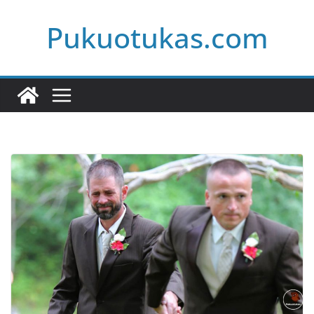
Skip
Pukuotukas.com
to
content