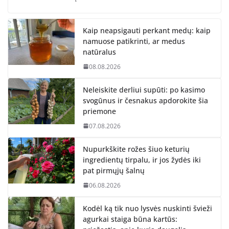
Kaip neapsigauti perkant medų: kaip
namuose patikrinti, ar medus
natūralus
08.08.2026
Neleiskite derliui supūti: po kasimo
svogūnus ir česnakus apdorokite šia
priemone
07.08.2026
Nupurkškite rožes šiuo keturių
ingredientų tirpalu, ir jos žydės iki
pat pirmųjų šalnų
06.08.2026
Kodėl ką tik nuo lysvės nuskinti švieži
agurkai staiga būna kartūs: