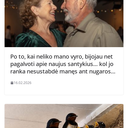
Po to, kai neliko mano vyro, bijojau net
pagalvoti apie naujus santykius… kol jo
ranka nesustabdė manęs ant nugaros…
16.02.2026