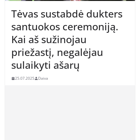
Tėvas sustabdė dukters
santuokos ceremoniją.
Kai aš sužinojau
priežastį, negalėjau
sulaikyti ašarų
25.07.2025
Daiva