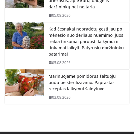
priežastis, apie kurią daugelis
daržininkų net neįtaria
05.08.2026
Kad česnakai nepradėtų gesti jau po
mėnesio nuo derliaus nuėmimo, juos
reikia tinkamai paruošti laikymui ir
tinkamai laikyti. Patyrusių daržininkų
patarimai
05.08.2026
Marinuojame pomidorus šaltuoju
būdu be sterilizavimo. Paprastas
receptas laikymui šaldytuve
03.08.2026