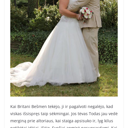
Kai Britani Bešmen tekėjo, ji ir pagalvoti negalėjo, kad
viskas išsispręs taip sėkmingai. Jos tėvas Todas jau vedė
merginą prie altoriaus, kai staiga apsisuko ir, lyg kilus
netikėtai idėjai, išėjo. Svečiai apmirė nesuprasdami. Kai