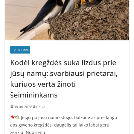
PATARIMAI
Kodėl kregždės suka lizdus prie
jūsų namų: svarbiausi prietarai,
kuriuos verta žinoti
šeimininkams
08.08.2026
Daiva
Jeigu po jūsų namo stogu, balkone ar prie lango
apsigyveno kregždės, daugelis tai laiko labai geru
ženklu. Nuo senų