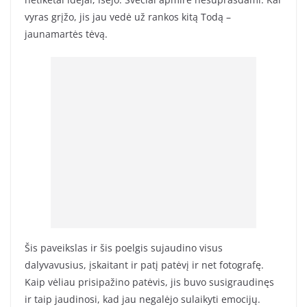
vyras grįžo, jis jau vedė už rankos kitą Todą –
jaunamartės tėvą.
Šis paveikslas ir šis poelgis sujaudino visus
dalyvavusius, įskaitant ir patį patėvį ir net fotografę.
Kaip vėliau prisipažino patėvis, jis buvo susigraudinęs
ir taip jaudinosi, kad jau negalėjo sulaikyti emocijų.