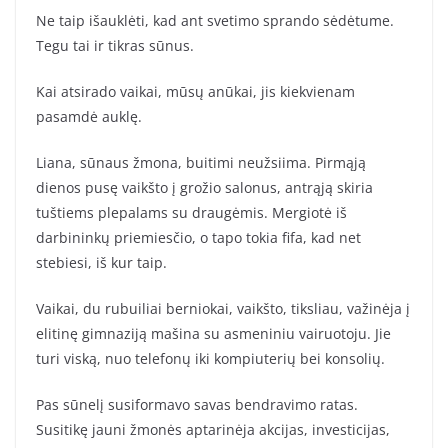
Ne taip išauklėti, kad ant svetimo sprando sėdėtume.
Tegu tai ir tikras sūnus.
Kai atsirado vaikai, mūsų anūkai, jis kiekvienam
pasamdė auklę.
Liana, sūnaus žmona, buitimi neužsiima. Pirmąją
dienos pusę vaikšto į grožio salonus, antrąją skiria
tuštiems plepalams su draugėmis. Mergiotė iš
darbininkų priemiesčio, o tapo tokia fifa, kad net
stebiesi, iš kur taip.
Vaikai, du rubuiliai berniokai, vaikšto, tiksliau, važinėja į
elitinę gimnaziją mašina su asmeniniu vairuotoju. Jie
turi viską, nuo telefonų iki kompiuterių bei konsolių.
Pas sūnelį susiformavo savas bendravimo ratas.
Susitikę jauni žmonės aptarinėja akcijas, investicijas,