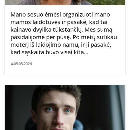
Mano sesuo ėmėsi organizuoti mano
mamos laidotuves ir pasakė, kad tai
kainavo dvylika tūkstančių. Mes sumą
pasidalijome per pusę. Po metų sutikau
moterį iš laidojimo namų, ir ji pasakė,
kad sąskaita buvo visai kita…
05.05.2026