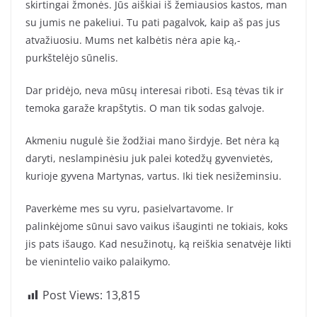
skirtingai žmonės. Jūs aiškiai iš žemiausios kastos, man
su jumis ne pakeliui. Tu pati pagalvok, kaip aš pas jus
atvažiuosiu. Mums net kalbėtis nėra apie ką,-
purkštelėjo sūnelis.
Dar pridėjo, neva mūsų interesai riboti. Esą tėvas tik ir
temoka garaže krapštytis. O man tik sodas galvoje.
Akmeniu nugulė šie žodžiai mano širdyje. Bet nėra ką
daryti, neslampinėsiu juk palei kotedžų gyvenvietės,
kurioje gyvena Martynas, vartus. Iki tiek nesižeminsiu.
Paverkėme mes su vyru, pasielvartavome. Ir
palinkėjome sūnui savo vaikus išauginti ne tokiais, koks
jis pats išaugo. Kad nesužinotų, ką reiškia senatvėje likti
be vienintelio vaiko palaikymo.
Post Views:
13,815