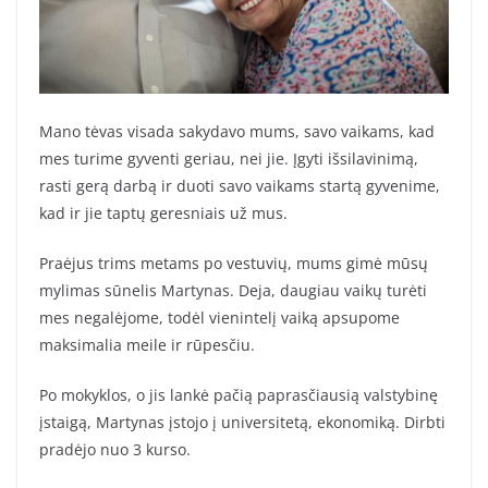
Mano tėvas visada sakydavo mums, savo vaikams, kad
mes turime gyventi geriau, nei jie. Įgyti išsilavinimą,
rasti gerą darbą ir duoti savo vaikams startą gyvenime,
kad ir jie taptų geresniais už mus.
Praėjus trims metams po vestuvių, mums gimė mūsų
mylimas sūnelis Martynas. Deja, daugiau vaikų turėti
mes negalėjome, todėl vienintelį vaiką apsupome
maksimalia meile ir rūpesčiu.
Po mokyklos, o jis lankė pačią paprasčiausią valstybinę
įstaigą, Martynas įstojo į universitetą, ekonomiką. Dirbti
pradėjo nuo 3 kurso.