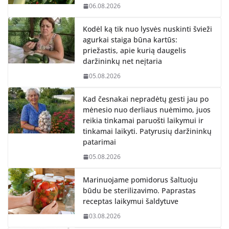
06.08.2026
Kodėl ką tik nuo lysvės nuskinti švieži
agurkai staiga būna kartūs:
priežastis, apie kurią daugelis
daržininkų net neįtaria
05.08.2026
Kad česnakai nepradėtų gesti jau po
mėnesio nuo derliaus nuėmimo, juos
reikia tinkamai paruošti laikymui ir
tinkamai laikyti. Patyrusių daržininkų
patarimai
05.08.2026
Marinuojame pomidorus šaltuoju
būdu be sterilizavimo. Paprastas
receptas laikymui šaldytuve
03.08.2026