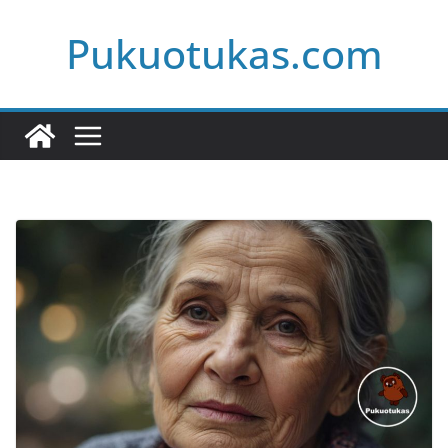
Skip
Pukuotukas.com
to
content