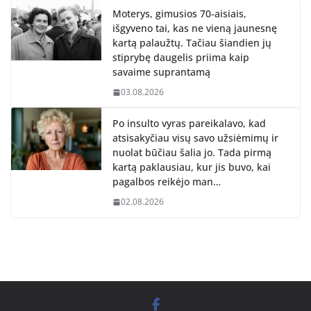
Moterys, gimusios 70-aisiais,
išgyveno tai, kas ne vieną jaunesnę
kartą palaužtų. Tačiau šiandien jų
stiprybę daugelis priima kaip
savaime suprantamą
03.08.2026
Po insulto vyras pareikalavo, kad
atsisakyčiau visų savo užsiėmimų ir
nuolat būčiau šalia jo. Tada pirmą
kartą paklausiau, kur jis buvo, kai
pagalbos reikėjo man…
02.08.2026