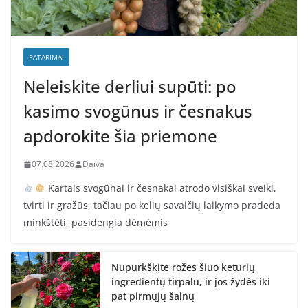
PATARIMAI
Neleiskite derliui supūti: po
kasimo svogūnus ir česnakus
apdorokite šia priemone
07.08.2026
Daiva
Kartais svogūnai ir česnakai atrodo visiškai sveiki,
tvirti ir gražūs, tačiau po kelių savaičių laikymo pradeda
minkštėti, pasidengia dėmėmis
Nupurkškite rožes šiuo keturių
ingredientų tirpalu, ir jos žydės iki
pat pirmųjų šalnų