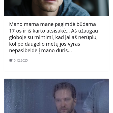
Mano mama mane pagimdė būdama
17-os ir iš karto atsisakė… Aš užaugau
globoje su mintimi, kad jai aš nerūpiu,
kol po daugelio metų jos vyras
nepasibeldė į mano duris…
10.12.2025