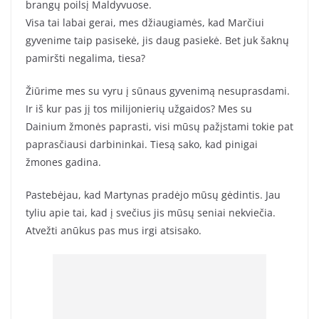
brangų poilsį Maldyvuose.
Visa tai labai gerai, mes džiaugiamės, kad Marčiui
gyvenime taip pasisekė, jis daug pasiekė. Bet juk šaknų
pamiršti negalima, tiesa?
Žiūrime mes su vyru į sūnaus gyvenimą nesuprasdami.
Ir iš kur pas jį tos milijonierių užgaidos? Mes su
Dainium žmonės paprasti, visi mūsų pažįstami tokie pat
paprasčiausi darbininkai. Tiesą sako, kad pinigai
žmones gadina.
Pastebėjau, kad Martynas pradėjo mūsų gėdintis. Jau
tyliu apie tai, kad į svečius jis mūsų seniai nekviečia.
Atvežti anūkus pas mus irgi atsisako.