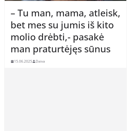
– Tu man, mama, atleisk,
bet mes su jumis iš kito
molio drėbti,- pasakė
man praturtėjęs sūnus
15.06.2025
Daiva