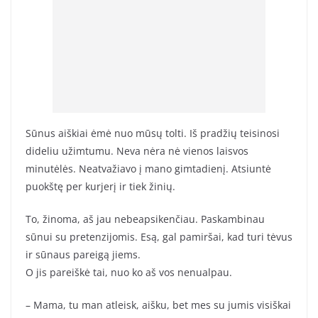
Sūnus aiškiai ėmė nuo mūsų tolti. Iš pradžių teisinosi
dideliu užimtumu. Neva nėra nė vienos laisvos
minutėlės. Neatvažiavo į mano gimtadienį. Atsiuntė
puokštę per kurjerį ir tiek žinių.
To, žinoma, aš jau nebeapsikenčiau. Paskambinau
sūnui su pretenzijomis. Esą, gal pamiršai, kad turi tėvus
ir sūnaus pareigą jiems.
O jis pareiškė tai, nuo ko aš vos nenualpau.
– Mama, tu man atleisk, aišku, bet mes su jumis visiškai