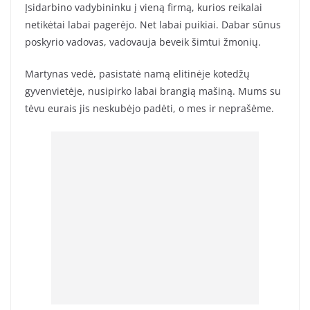
Įsidarbino vadybininku į vieną firmą, kurios reikalai
netikėtai labai pagerėjo. Net labai puikiai. Dabar sūnus
poskyrio vadovas, vadovauja beveik šimtui žmonių.
Martynas vedė, pasistatė namą elitinėje kotedžų
gyvenvietėje, nusipirko labai brangią mašiną. Mums su
tėvu eurais jis neskubėjo padėti, o mes ir neprašėme.