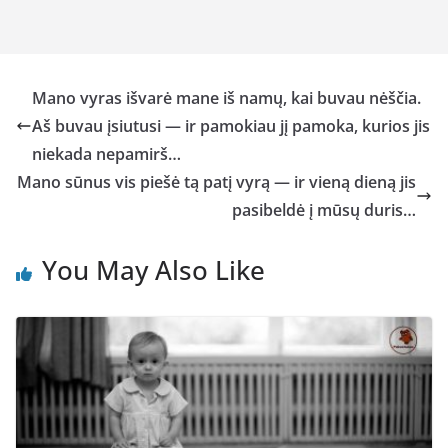
Mano vyras išvarė mane iš namų, kai buvau nėščia.
Aš buvau įsiutusi — ir pamokiau jį pamoka, kurios jis
niekada nepamirš…
Mano sūnus vis piešė tą patį vyrą — ir vieną dieną jis
pasibeldė į mūsų duris…
You May Also Like