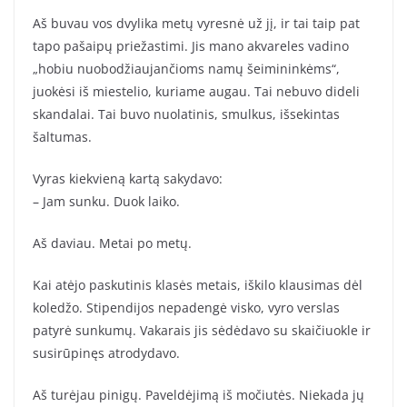
Aš buvau vos dvylika metų vyresnė už jį, ir tai taip pat
tapo pašaipų priežastimi. Jis mano akvareles vadino
„hobiu nuobodžiaujančioms namų šeimininkėms“,
juokėsi iš miestelio, kuriame augau. Tai nebuvo dideli
skandalai. Tai buvo nuolatinis, smulkus, išsekintas
šaltumas.
Vyras kiekvieną kartą sakydavo:
– Jam sunku. Duok laiko.
Aš daviau. Metai po metų.
Kai atėjo paskutinis klasės metais, iškilo klausimas dėl
koledžo. Stipendijos nepadengė visko, vyro verslas
patyrė sunkumų. Vakarais jis sėdėdavo su skaičiuokle ir
susirūpinęs atrodydavo.
Aš turėjau pinigų. Paveldėjimą iš močiutės. Niekada jų