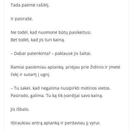
Tada paėmė rašiklį.
Ir pasirašė.
Ne todėl, kad nuomonė būtų pasikeitusi.
Bet todėl, kad jis turi kainą.
– Dabar patenkinta? – paklausė jis šaltai.
Ramiai pasiėmiau aplanką, priėjau prie židinio ir įmetė
čekį ir sutartį į ugnį.
– Tu sakei, kad negalima nusipirkti motinos vietos.
Pasirodo, galima. Tu ką tik įvardijai savo kainą.
Jis išbalo.
Ištraukiau antrą aplanką ir perdaviau jį vyrui.