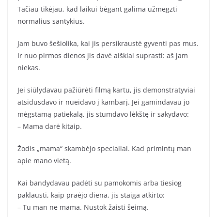
Tačiau tikėjau, kad laikui bėgant galima užmegzti
normalius santykius.
Jam buvo šešiolika, kai jis persikraustė gyventi pas mus.
Ir nuo pirmos dienos jis davė aiškiai suprasti: aš jam
niekas.
Jei siūlydavau pažiūrėti filmą kartu, jis demonstratyviai
atsidusdavo ir nueidavo į kambarį. Jei gamindavau jo
mėgstamą patiekalą, jis stumdavo lėkštę ir sakydavo:
– Mama darė kitaip.
Žodis „mama“ skambėjo specialiai. Kad primintų man
apie mano vietą.
Kai bandydavau padėti su pamokomis arba tiesiog
paklausti, kaip praėjo diena, jis staiga atkirto:
– Tu man ne mama. Nustok žaisti šeimą.