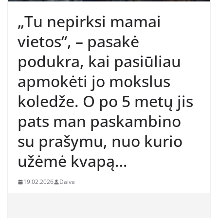
„Tu nepirksi mamai
vietos“, – pasakė
podukra, kai pasiūliau
apmokėti jo mokslus
koledže. O po 5 metų jis
pats man paskambino
su prašymu, nuo kurio
užėmė kvapą…
19.02.2026
Daiva