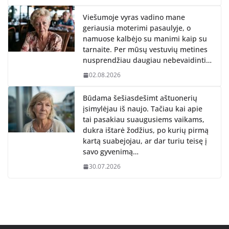
Viešumoje vyras vadino mane
geriausia moterimi pasaulyje, o
namuose kalbėjo su manimi kaip su
tarnaite. Per mūsų vestuvių metines
nusprendžiau daugiau nebevaidinti…
02.08.2026
Būdama šešiasdešimt aštuonerių
įsimylėjau iš naujo. Tačiau kai apie
tai pasakiau suaugusiems vaikams,
dukra ištarė žodžius, po kurių pirmą
kartą suabejojau, ar dar turiu teisę į
savo gyvenimą…
30.07.2026