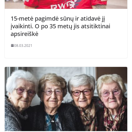
15-metė pagimdė sūnų ir atidavė jį
įvaikinti. O po 35 metų jis atsitiktinai
apsireiškė
08.03.2021