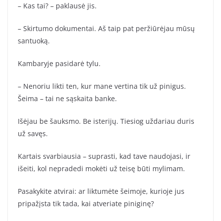
– Kas tai? – paklausė jis.
– Skirtumo dokumentai. Aš taip pat peržiūrėjau mūsų
santuoką.
Kambaryje pasidarė tylu.
– Nenoriu likti ten, kur mane vertina tik už pinigus.
Šeima – tai ne sąskaita banke.
Išėjau be šauksmo. Be isterijų. Tiesiog uždariau duris
už savęs.
Kartais svarbiausia – suprasti, kad tave naudojasi, ir
išeiti, kol nepradedi mokėti už teisę būti mylimam.
Pasakykite atvirai: ar liktumėte šeimoje, kurioje jus
pripažįsta tik tada, kai atveriate piniginę?