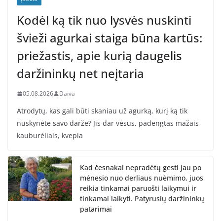
Kodėl ką tik nuo lysvės nuskinti
švieži agurkai staiga būna kartūs:
priežastis, apie kurią daugelis
daržininkų net neįtaria
05.08.2026
Daiva
Atrodytų, kas gali būti skaniau už agurką, kurį ką tik
nuskynėte savo darže? Jis dar vėsus, padengtas mažais
kauburėliais, kvepia
Kad česnakai nepradėtų gesti jau po
mėnesio nuo derliaus nuėmimo, juos
reikia tinkamai paruošti laikymui ir
tinkamai laikyti. Patyrusių daržininkų
patarimai