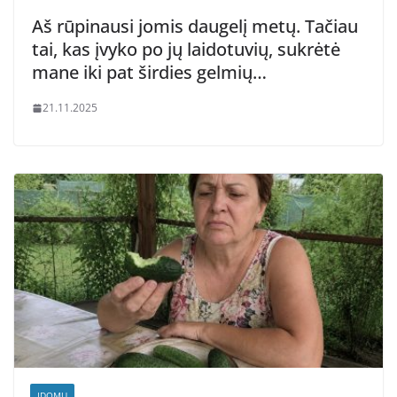
Aš rūpinausi jomis daugelį metų. Tačiau
tai, kas įvyko po jų laidotuvių, sukrėtė
mane iki pat širdies gelmių…
21.11.2025
ĮDOMU