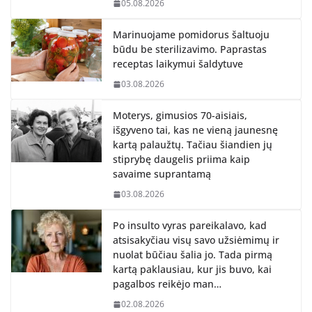
05.08.2026
Marinuojame pomidorus šaltuoju
būdu be sterilizavimo. Paprastas
receptas laikymui šaldytuve
03.08.2026
Moterys, gimusios 70-aisiais,
išgyveno tai, kas ne vieną jaunesnę
kartą palaužtų. Tačiau šiandien jų
stiprybę daugelis priima kaip
savaime suprantamą
03.08.2026
Po insulto vyras pareikalavo, kad
atsisakyčiau visų savo užsiėmimų ir
nuolat būčiau šalia jo. Tada pirmą
kartą paklausiau, kur jis buvo, kai
pagalbos reikėjo man…
02.08.2026