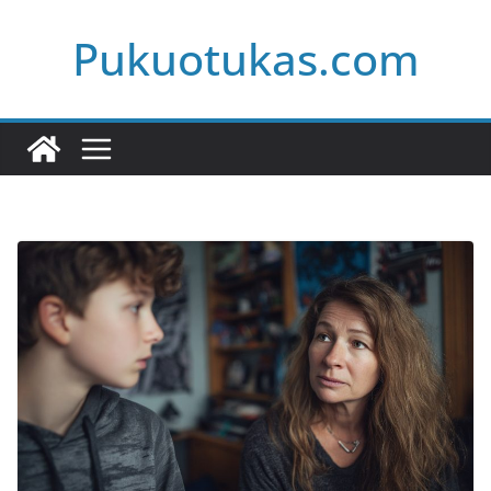
Skip
Pukuotukas.com
to
content