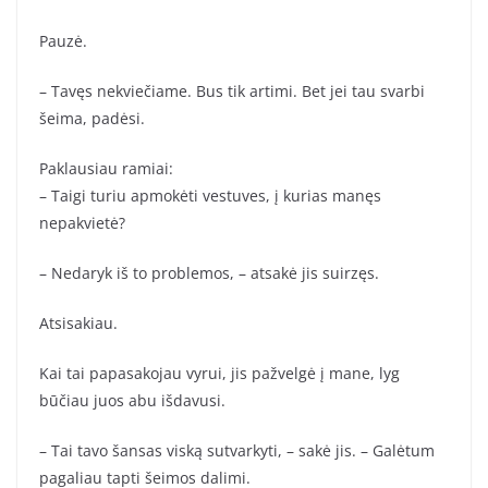
Pauzė.
– Tavęs nekviečiame. Bus tik artimi. Bet jei tau svarbi
šeima, padėsi.
Paklausiau ramiai:
– Taigi turiu apmokėti vestuves, į kurias manęs
nepakvietė?
– Nedaryk iš to problemos, – atsakė jis suirzęs.
Atsisakiau.
Kai tai papasakojau vyrui, jis pažvelgė į mane, lyg
būčiau juos abu išdavusi.
– Tai tavo šansas viską sutvarkyti, – sakė jis. – Galėtum
pagaliau tapti šeimos dalimi.