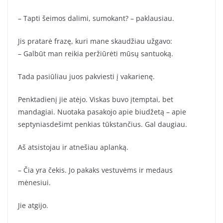
– Tapti šeimos dalimi, sumokant? – paklausiau.
Jis pratarė frazę, kuri mane skaudžiau užgavo:
– Galbūt man reikia peržiūrėti mūsų santuoką.
Tada pasiūliau juos pakviesti į vakarienę.
Penktadienį jie atėjo. Viskas buvo įtemptai, bet
mandagiai. Nuotaka pasakojo apie biudžetą – apie
septyniasdešimt penkias tūkstančius. Gal daugiau.
Aš atsistojau ir atnešiau aplanką.
– Čia yra čekis. Jo pakaks vestuvėms ir medaus
mėnesiui.
Jie atgijo.