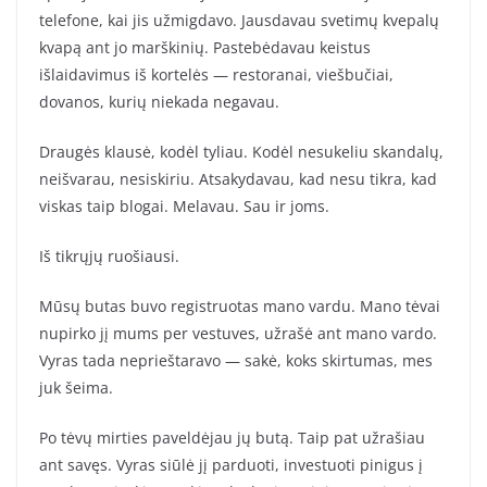
telefone, kai jis užmigdavo. Jausdavau svetimų kvepalų
kvapą ant jo marškinių. Pastebėdavau keistus
išlaidavimus iš kortelės — restoranai, viešbučiai,
dovanos, kurių niekada negavau.
Draugės klausė, kodėl tyliau. Kodėl nesukeliu skandalų,
neišvarau, nesiskiriu. Atsakydavau, kad nesu tikra, kad
viskas taip blogai. Melavau. Sau ir joms.
Iš tikrųjų ruošiausi.
Mūsų butas buvo registruotas mano vardu. Mano tėvai
nupirko jį mums per vestuves, užrašė ant mano vardo.
Vyras tada neprieštaravo — sakė, koks skirtumas, mes
juk šeima.
Po tėvų mirties paveldėjau jų butą. Taip pat užrašiau
ant savęs. Vyras siūlė jį parduoti, investuoti pinigus į