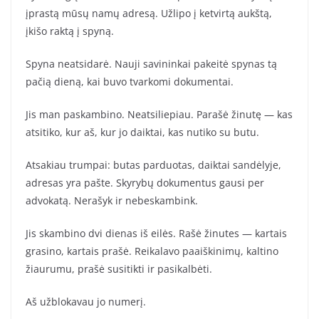
įprastą mūsų namų adresą. Užlipo į ketvirtą aukštą,
įkišo raktą į spyną.
Spyna neatsidarė. Nauji savininkai pakeitė spynas tą
pačią dieną, kai buvo tvarkomi dokumentai.
Jis man paskambino. Neatsiliepiau. Parašė žinutę — kas
atsitiko, kur aš, kur jo daiktai, kas nutiko su butu.
Atsakiau trumpai: butas parduotas, daiktai sandėlyje,
adresas yra pašte. Skyrybų dokumentus gausi per
advokatą. Nerašyk ir nebeskambink.
Jis skambino dvi dienas iš eilės. Rašė žinutes — kartais
grasino, kartais prašė. Reikalavo paaiškinimų, kaltino
žiaurumu, prašė susitikti ir pasikalbėti.
Aš užblokavau jo numerį.