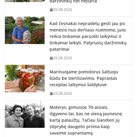
daržininkų net neįtaria
05.08.2026
Kad česnakai nepradėtų gesti jau po
mėnesio nuo derliaus nuėmimo, juos
reikia tinkamai paruošti laikymui ir
tinkamai laikyti. Patyrusių daržininkų
patarimai
05.08.2026
Marinuojame pomidorus šaltuoju
būdu be sterilizavimo. Paprastas
receptas laikymui šaldytuve
03.08.2026
Moterys, gimusios 70-aisiais,
išgyveno tai, kas ne vieną jaunesnę
kartą palaužtų. Tačiau šiandien jų
stiprybę daugelis priima kaip
savaime suprantamą