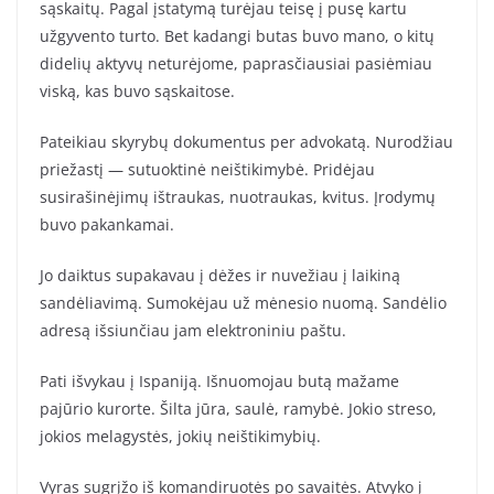
sąskaitų. Pagal įstatymą turėjau teisę į pusę kartu
užgyvento turto. Bet kadangi butas buvo mano, o kitų
didelių aktyvų neturėjome, paprasčiausiai pasiėmiau
viską, kas buvo sąskaitose.
Pateikiau skyrybų dokumentus per advokatą. Nurodžiau
priežastį — sutuoktinė neištikimybė. Pridėjau
susirašinėjimų ištraukas, nuotraukas, kvitus. Įrodymų
buvo pakankamai.
Jo daiktus supakavau į dėžes ir nuvežiau į laikiną
sandėliavimą. Sumokėjau už mėnesio nuomą. Sandėlio
adresą išsiunčiau jam elektroniniu paštu.
Pati išvykau į Ispaniją. Išnuomojau butą mažame
pajūrio kurorte. Šilta jūra, saulė, ramybė. Jokio streso,
jokios melagystės, jokių neištikimybių.
Vyras sugrįžo iš komandiruotės po savaitės. Atvyko į