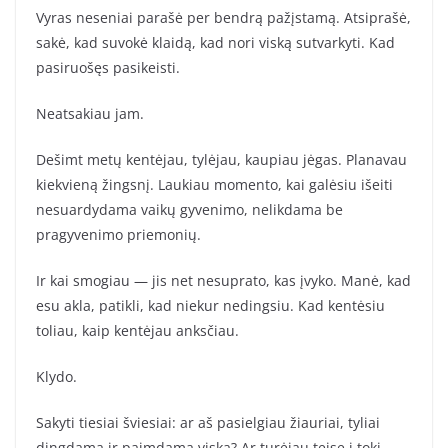
Vyras neseniai parašė per bendrą pažįstamą. Atsiprašė,
sakė, kad suvokė klaidą, kad nori viską sutvarkyti. Kad
pasiruošęs pasikeisti.
Neatsakiau jam.
Dešimt metų kentėjau, tylėjau, kaupiau jėgas. Planavau
kiekvieną žingsnį. Laukiau momento, kai galėsiu išeiti
nesuardydama vaikų gyvenimo, nelikdama be
pragyvenimo priemonių.
Ir kai smogiau — jis net nesuprato, kas įvyko. Manė, kad
esu akla, patikli, kad niekur nedingsiu. Kad kentėsiu
toliau, kaip kentėjau anksčiau.
Klydo.
Sakyti tiesiai šviesiai: ar aš pasielgiau žiauriai, tyliai
dingdama ir paimdama viską? Ar turėjau teisę į tokį