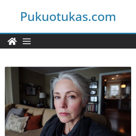
Skip
Pukuotukas.com
to
content