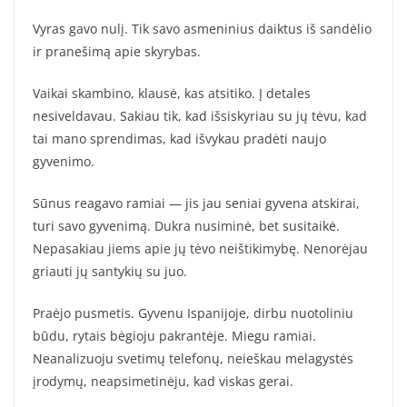
Vyras gavo nulį. Tik savo asmeninius daiktus iš sandėlio
ir pranešimą apie skyrybas.
Vaikai skambino, klausė, kas atsitiko. Į detales
nesiveldavau. Sakiau tik, kad išsiskyriau su jų tėvu, kad
tai mano sprendimas, kad išvykau pradėti naujo
gyvenimo.
Sūnus reagavo ramiai — jis jau seniai gyvena atskirai,
turi savo gyvenimą. Dukra nusiminė, bet susitaikė.
Nepasakiau jiems apie jų tėvo neištikimybę. Nenorėjau
griauti jų santykių su juo.
Praėjo pusmetis. Gyvenu Ispanijoje, dirbu nuotoliniu
būdu, rytais bėgioju pakrantėje. Miegu ramiai.
Neanalizuoju svetimų telefonų, neieškau melagystės
įrodymų, neapsimetinėju, kad viskas gerai.