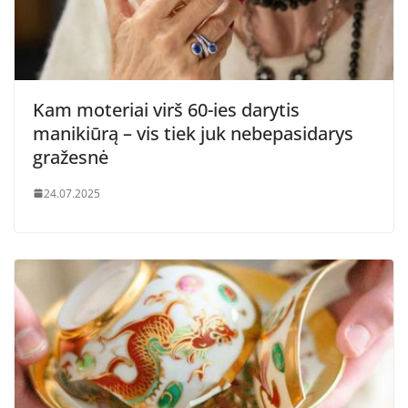
Kam moteriai virš 60-ies darytis
manikiūrą – vis tiek juk nebepasidarys
gražesnė
24.07.2025