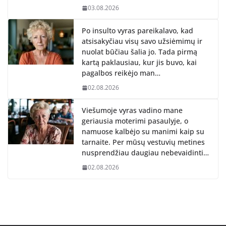
03.08.2026
Po insulto vyras pareikalavo, kad
atsisakyčiau visų savo užsiėmimų ir
nuolat būčiau šalia jo. Tada pirmą
kartą paklausiau, kur jis buvo, kai
pagalbos reikėjo man…
02.08.2026
Viešumoje vyras vadino mane
geriausia moterimi pasaulyje, o
namuose kalbėjo su manimi kaip su
tarnaite. Per mūsų vestuvių metines
nusprendžiau daugiau nebevaidinti…
02.08.2026