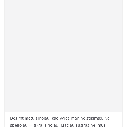
Dešimt metų žinojau, kad vyras man neištikimas. Ne
spėliojau — tikrai žinojau. Mačiau susirašinėjimus