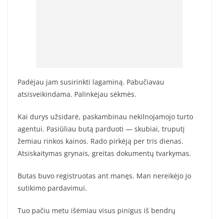
Padėjau jam susirinkti lagaminą. Pabučiavau
atsisveikindama. Palinkėjau sėkmės.
Kai durys užsidarė, paskambinau nekilnojamojo turto
agentui. Pasiūliau butą parduoti — skubiai, truputį
žemiau rinkos kainos. Rado pirkėją per tris dienas.
Atsiskaitymas grynais, greitas dokumentų tvarkymas.
Butas buvo registruotas ant manęs. Man nereikėjo jo
sutikimo pardavimui.
Tuo pačiu metu išėmiau visus pinigus iš bendrų