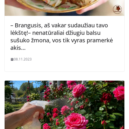
– Brangusis, aš vakar sudaužiau tavo
lėkštę!– nenatūraliai džiugiu balsu
sušuko žmona, vos tik vyras pramerkė
akis…
08.11.2023