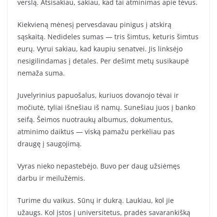
verslą. Atsisakiau, sakiau, kad tai atminimas apie tėvus.
Kiekvieną mėnesį pervesdavau pinigus į atskirą
sąskaitą. Nedideles sumas — tris šimtus, keturis šimtus
eurų. Vyrui sakiau, kad kaupiu senatvei. Jis linksėjo
nesigilindamas į detales. Per dešimt metų susikaupė
nemaža suma.
Juvelyrinius papuošalus, kuriuos dovanojo tėvai ir
močiutė, tyliai išnešiau iš namų. Sunešiau juos į banko
seifą. Šeimos nuotraukų albumus, dokumentus,
atminimo daiktus — viską pamažu perkėliau pas
draugę į saugojimą.
Vyras nieko nepastebėjo. Buvo per daug užsiėmęs
darbu ir meilužėmis.
Turime du vaikus. Sūnų ir dukrą. Laukiau, kol jie
užaugs. Kol įstos į universitetus, pradės savarankišką