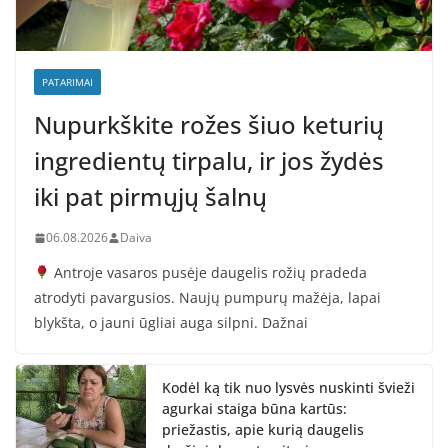
PATARIMAI
Nupurkškite rožes šiuo keturių
ingredientų tirpalu, ir jos žydės
iki pat pirmųjų šalnų
06.08.2026
Daiva
Antroje vasaros pusėje daugelis rožių pradeda
atrodyti pavargusios. Naujų pumpurų mažėja, lapai
blykšta, o jauni ūgliai auga silpni. Dažnai
Kodėl ką tik nuo lysvės nuskinti švieži
agurkai staiga būna kartūs:
priežastis, apie kurią daugelis