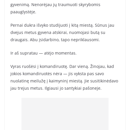
gyvenimą. Nenorėjau jų traumuoti skyrybomis
paauglystėje.
Pernai dukra išvyko studijuoti į kitą miestą. Sūnus jau
dvejus metus gyvena atskirai, nuomojasi butą su
draugais. Abu įsidarbino, tapo nepriklausomi.
Ir aš supratau — atėjo momentas.
Vyras ruošėsi į komandiruotę. Dar vieną. Žinojau, kad
jokios komandiruotės nėra — jis vyksta pas savo
nuolatinę meilužę į kaimyninį miestą. Jie susitikinėdavo
jau trejus metus. Ilgiausi jo santykiai pašoneje.