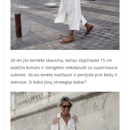
20-ies jūs kentėte skausmą, tačiau stypčiojote 15 cm
aukščio kulnais ir stengėtės nekvėpuoti su supersiaura
suknele. 30-ies ėmėte maištauti ir perėjote prie kedų ir
oversize. O kokia jūsų strategija dabar?