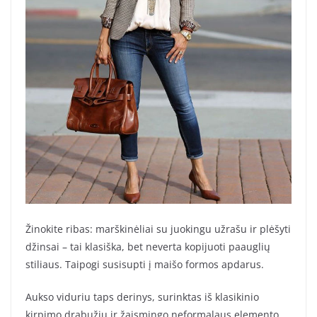
Žinokite ribas: marškinėliai su juokingu užrašu ir plėšyti
džinsai – tai klasiška, bet neverta kopijuoti paauglių
stiliaus. Taipogi susisupti į maišo formos apdarus.
Aukso viduriu taps derinys, surinktas iš klasikinio
kirpimo drabužių ir žaismingo neformalaus elemento.