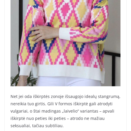
Net jei oda iškirptės zonoje išsaugojo idealų stangrumą,
nereikia tuo girtis. Gili V formos iškirptė gali atrodyti
vulgariai, o štai madingas „laivelio“ variantas – apvali
iškirptė nuo peties iki peties – atrodo ne mažiau
seksualiai, tačiau subtiliau.