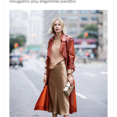
nesugadins jūsų elegantiško įvaizdžio.