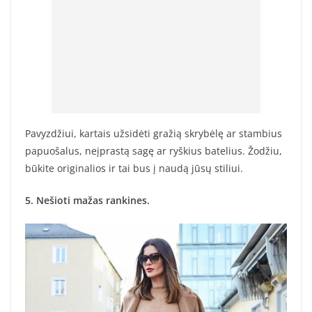
Pavyzdžiui, kartais užsidėti gražią skrybėlę ar stambius
papuošalus, neįprastą sagę ar ryškius batelius. Žodžiu,
būkite originalios ir tai bus į naudą jūsų stiliui.
5. Nešioti mažas rankines.