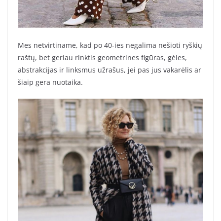
Mes netvirtiname, kad po 40-ies negalima nešioti ryškių
raštų, bet geriau rinktis geometrines figūras, gėles,
abstrakcijas ir linksmus užrašus, jei pas jus vakarėlis ar
šiaip gera nuotaika.