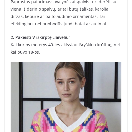
Paprastas patarimas: avalynės atspalvis turi derėti su
viena iš derinio spalvų, ar tai būtų šalikas, karoliai,
diržas, kepurė ar palto audinio ornamentas. Tai
efektingiau, nei nuobodūs juodi batai ar auliniai.
2. Pakeisti V iškirptę „laiveliu“.
Kai kurios moterys 40-ies aktyviau išryškina krūtinę, nei
kai buvo 18-os.