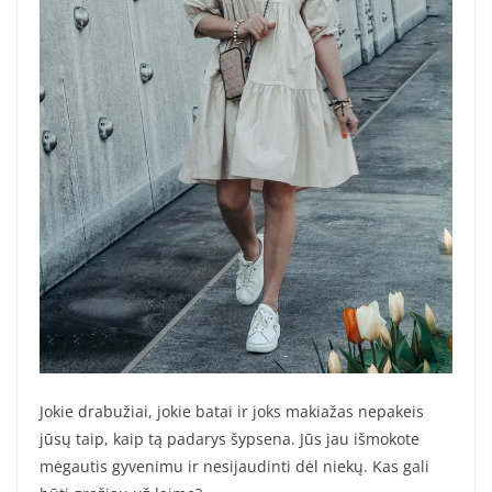
Jokie drabužiai, jokie batai ir joks makiažas nepakeis
jūsų taip, kaip tą padarys šypsena. Jūs jau išmokote
mėgautis gyvenimu ir nesijaudinti dėl niekų. Kas gali