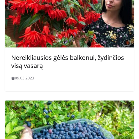
Nereikliausios gėlės balkonui, žydinčios
visą vasarą
09.03.2023