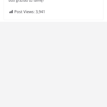
būti gražiau už laimę?
Post Views:
3,941