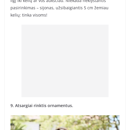
ilgį iki kelių ar vos aukščiau. Niekada neklystantis
pasirinkimas – sijonas, užsibaigiantis 5 cm žemiau
kelių: tinka visoms!
9. Atsargiai rinktis ornamentus.