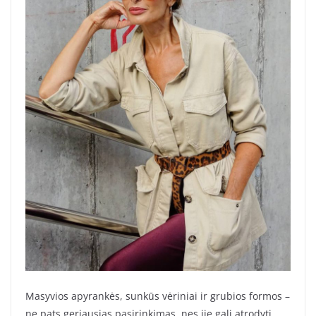
Masyvios apyrankės, sunkūs vėriniai ir grubios formos –
ne pats geriausias pasirinkimas, nes jie gali atrodyti