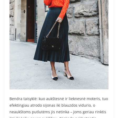
Bendra taisyklė: kuo aukštesnė ir lieknesnė moteris, tuo
efektingiau atrodo sijonas iki blauzdos vidurio, o
neaukštoms putlutėms jis netinka – joms geriau rinktis