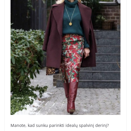
Manote, kad sunku parinkti idealų spalvinį derinį?