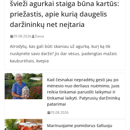
švieži agurkai staiga būna kartūs:
priežastis, apie kurią daugelis
daržininkų net neįtaria
05.08.2026
Daiva
Atrodytų, kas gali būti skaniau už agurką, kurį ką tik
nuskynėte savo darže? Jis dar vėsus, padengtas mažais
kauburėliais, kvepia
Kad česnakai nepradėtų gesti jau po
mėnesio nuo derliaus nuėmimo, juos
reikia tinkamai paruošti laikymui ir
tinkamai laikyti. Patyrusių daržininkų
patarimai
05.08.2026
Marinuojame pomidorus šaltuoju