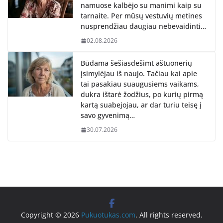
namuose kalbėjo su manimi kaip su
tarnaite. Per mūsų vestuvių metines
nusprendžiau daugiau nebevaidinti…
02.08.2026
Būdama šešiasdešimt aštuonerių
įsimylėjau iš naujo. Tačiau kai apie
tai pasakiau suaugusiems vaikams,
dukra ištarė žodžius, po kurių pirmą
kartą suabejojau, ar dar turiu teisę į
savo gyvenimą…
30.07.2026
Copyright © 2026
Pukuotukas.com
. All rights reserved.