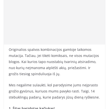
Originalios spalvos kombinacijos gamtoje laikomos
mutacija. Tačiau, jei tikėti komiksais, ne visos mutacijos
blogos. Kai kurios tapo nuostabių tvarinių atsiradimo,
nuo kurių neįmanoma atplėšti akių, priežastimi. Ir
grožis tiesiog spinduliuoja iš jų.
Mes negalime sulaukti, kol parodysime jums neįprasto
grožio gyvūnus, kuriuos mums pavyko rasti. Taigi, 14
stebuklingų padarų, kurie padarys jūsų dieną ryškesne.
1. Šitas barzdotas kačiukas!