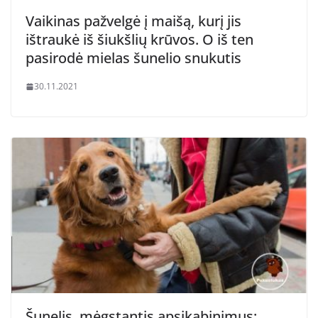
Vaikinas pažvelgė į maišą, kurį jis
ištraukė iš šiukšlių krūvos. O iš ten
pasirodė mielas šunelio snukutis
30.11.2021
Šunelis, mėgstantis apsikabinimus: