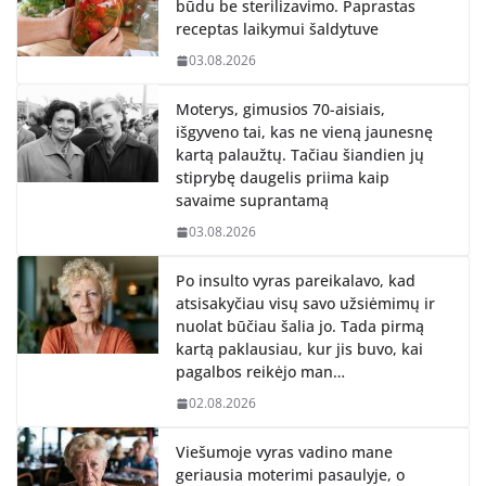
būdu be sterilizavimo. Paprastas
receptas laikymui šaldytuve
03.08.2026
Moterys, gimusios 70-aisiais,
išgyveno tai, kas ne vieną jaunesnę
kartą palaužtų. Tačiau šiandien jų
stiprybę daugelis priima kaip
savaime suprantamą
03.08.2026
Po insulto vyras pareikalavo, kad
atsisakyčiau visų savo užsiėmimų ir
nuolat būčiau šalia jo. Tada pirmą
kartą paklausiau, kur jis buvo, kai
pagalbos reikėjo man…
02.08.2026
Viešumoje vyras vadino mane
geriausia moterimi pasaulyje, o