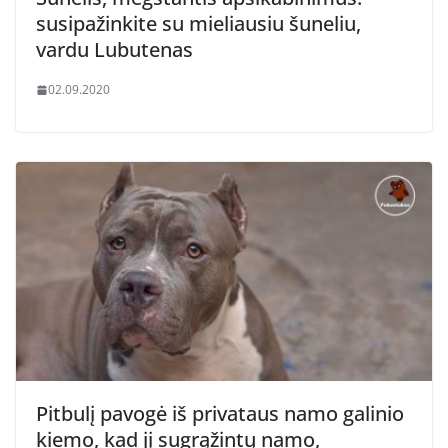
susipažinkite su mieliausiu šuneliu,
vardu Lubutenas
02.09.2020
Pitbulį pavogė iš privataus namo galinio
kiemo, kad jį sugrąžintų namo,