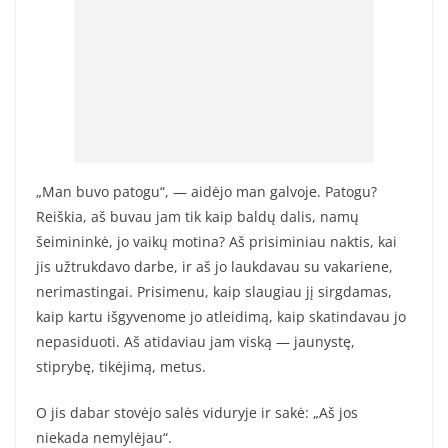
„Man buvo patogu“, — aidėjo man galvoje. Patogu?
Reiškia, aš buvau jam tik kaip baldų dalis, namų
šeimininkė, jo vaikų motina? Aš prisiminiau naktis, kai
jis užtrukdavo darbe, ir aš jo laukdavau su vakariene,
nerimastingai. Prisimenu, kaip slaugiau jį sirgdamas,
kaip kartu išgyvenome jo atleidimą, kaip skatindavau jo
nepasiduoti. Aš atidaviau jam viską — jaunystę,
stiprybę, tikėjimą, metus.
O jis dabar stovėjo salės viduryje ir sakė: „Aš jos
niekada nemylėjau“.