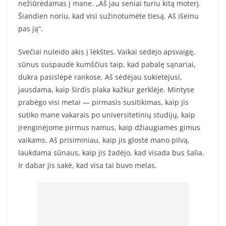
nežiūrėdamas į mane. „Aš jau seniai turiu kitą moterį.
Šiandien noriu, kad visi sužinotumėte tiesą. Aš išeinu
pas ją“.
Svečiai nuleido akis į lėkštes. Vaikai sėdėjo apsvaigę,
sūnus suspaudė kumščius taip, kad pabalę sąnariai,
dukra pasislėpė rankose. Aš sėdėjau sukietėjusi,
jausdama, kaip širdis plaka kažkur gerklėje. Mintyse
prabėgo visi metai — pirmasis susitikimas, kaip jis
sutiko mane vakarais po universitetinių studijų, kaip
įrenginėjome pirmus namus, kaip džiaugiamės gimus
vaikams. Aš prisiminiau, kaip jis glostė mano pilvą,
laukdama sūnaus, kaip jis žadėjo, kad visada bus šalia.
Ir dabar jis sakė, kad visa tai buvo melas.