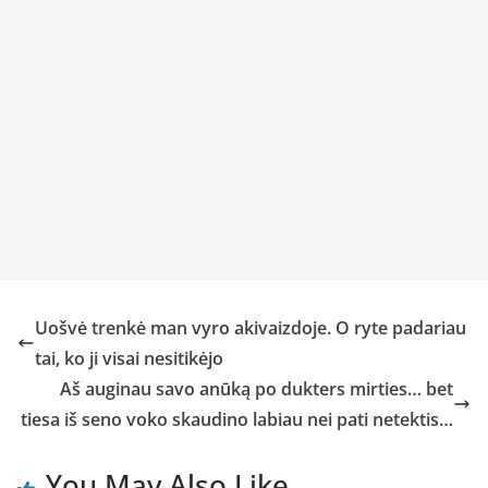
Uošvė trenkė man vyro akivaizdoje. O ryte padariau
tai, ko ji visai nesitikėjo
Aš auginau savo anūką po dukters mirties… bet
tiesa iš seno voko skaudino labiau nei pati netektis…
You May Also Like