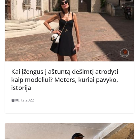
Kai įžengus į aštuntą dešimtį atrodyti
kaip modeliui? Moters, kuriai pavyko,
istorija
08.12.2022