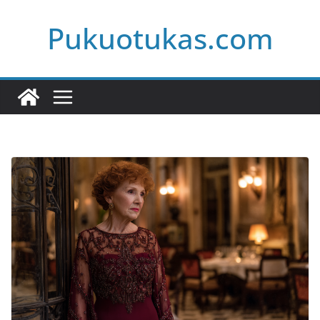
Skip
Pukuotukas.com
to
content