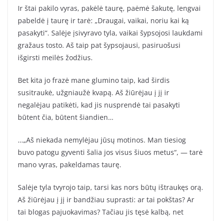
Ir štai pakilo vyras, pakėlė taurę, paėmė šakutę, lengvai
pabeldė į taurę ir tarė: „Draugai, vaikai, noriu kai ką
pasakyti“. Salėje įsivyravo tyla, vaikai šypsojosi laukdami
gražaus tosto. Aš taip pat šypsojausi, pasiruošusi
išgirsti meilės žodžius.
Bet kita jo frazė mane glumino taip, kad širdis
susitraukė, užgniaužė kvapą. Aš žiūrėjau į jį ir
negalėjau patikėti, kad jis nusprendė tai pasakyti
būtent čia, būtent šiandien…
…„Aš niekada nemylėjau jūsų motinos. Man tiesiog
buvo patogu gyventi šalia jos visus šiuos metus“, — tarė
mano vyras, pakeldamas taurę.
Salėje tyla tvyrojo taip, tarsi kas nors būtų ištraukęs orą.
Aš žiūrėjau į jį ir bandžiau suprasti: ar tai pokštas? Ar
tai blogas pajuokavimas? Tačiau jis tęsė kalbą, net