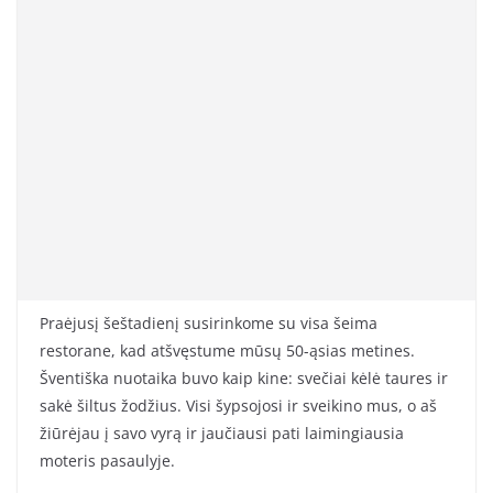
Praėjusį šeštadienį susirinkome su visa šeima
restorane, kad atšvęstume mūsų 50-ąsias metines.
Šventiška nuotaika buvo kaip kine: svečiai kėlė taures ir
sakė šiltus žodžius. Visi šypsojosi ir sveikino mus, o aš
žiūrėjau į savo vyrą ir jaučiausi pati laimingiausia
moteris pasaulyje.