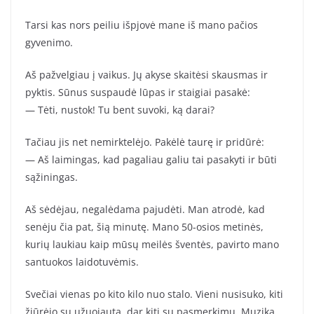
Tarsi kas nors peiliu išpjovė mane iš mano pačios
gyvenimo.
Aš pažvelgiau į vaikus. Jų akyse skaitėsi skausmas ir
pyktis. Sūnus suspaudė lūpas ir staigiai pasakė:
— Tėti, nustok! Tu bent suvoki, ką darai?
Tačiau jis net nemirktelėjo. Pakėlė taurę ir pridūrė:
— Aš laimingas, kad pagaliau galiu tai pasakyti ir būti
sąžiningas.
Aš sėdėjau, negalėdama pajudėti. Man atrodė, kad
senėju čia pat, šią minutę. Mano 50-osios metinės,
kurių laukiau kaip mūsų meilės šventės, pavirto mano
santuokos laidotuvėmis.
Svečiai vienas po kito kilo nuo stalo. Vieni nusisuko, kiti
žiūrėjo su užuojauta, dar kiti su pasmerkimu. Muzika