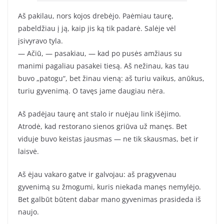
Aš pakilau, nors kojos drebėjo. Paėmiau taurę,
pabeldžiau į ją, kaip jis ką tik padarė. Salėje vėl
įsivyravo tyla.
— Ačiū, — pasakiau, — kad po pusės amžiaus su
manimi pagaliau pasakei tiesą. Aš nežinau, kas tau
buvo „patogu“, bet žinau vieną: aš turiu vaikus, anūkus,
turiu gyvenimą. O tavęs jame daugiau nėra.
Aš padėjau taurę ant stalo ir nuėjau link išėjimo.
Atrodė, kad restorano sienos griūva už manęs. Bet
viduje buvo keistas jausmas — ne tik skausmas, bet ir
laisvė.
Aš ėjau vakaro gatve ir galvojau: aš pragyvenau
gyvenimą su žmogumi, kuris niekada manęs nemylėjo.
Bet galbūt būtent dabar mano gyvenimas prasideda iš
naujo.