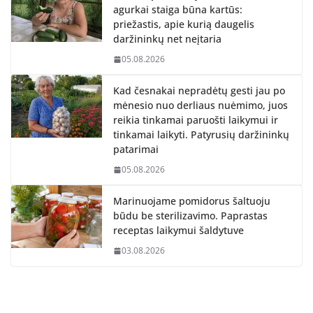
agurkai staiga būna kartūs:
priežastis, apie kurią daugelis
daržininkų net neįtaria
05.08.2026
Kad česnakai nepradėtų gesti jau po
mėnesio nuo derliaus nuėmimo, juos
reikia tinkamai paruošti laikymui ir
tinkamai laikyti. Patyrusių daržininkų
patarimai
05.08.2026
Marinuojame pomidorus šaltuoju
būdu be sterilizavimo. Paprastas
receptas laikymui šaldytuve
03.08.2026