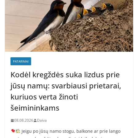
PATARIMAI
Kodėl kregždės suka lizdus prie
jūsų namų: svarbiausi prietarai,
kuriuos verta žinoti
šeimininkams
08.08.2026
Daiva
Jeigu po jūsų namo stogu, balkone ar prie lango