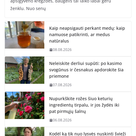
apsigyveno kregždės, daugelis tai laiko labai geru
ženklu. Nuo senų
Kaip neapsigauti perkant medų: kaip
namuose patikrinti, ar medus
natūralus
08.08.2026
Neleiskite derliui supūti: po kasimo
svogūnus ir česnakus apdorokite šia
priemone
07.08.2026
Nupurkškite rožes šiuo keturių
ingredientų tirpalu, ir jos žydės iki
pat pirmųjų šalnų
06.08.2026
Kodėl ką tik nuo lysvės nuskinti švieži