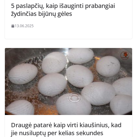
5 paslapčių, kaip išauginti prabangiai
žydinčias bijūnų gėles
13.06.2025
Draugė patarė kaip virti kiaušinius, kad
jie nusiluptų per kelias sekundes