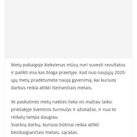
Metų pabaigoje kiekvienas mūsų nori suvesti rezultatus
ir palikti visa kas bloga praeityje. Kad nuo naujųjų 2020-
ųjų metų pradėtumėte naują gyvenimą, kai kuriuos
darbus reikia atlikti išeinančiais metais.
Iki paskutinės metų nakties lieka vis mažiau laiko:
priešakyje šventinis šurmulys ir ažiotažas, ir nuo to
reikalų tampa daugiau.
Svarbių darbų, kuriuos būtinai reikia atlikti
besibaigiančiais metais, sąrašas.