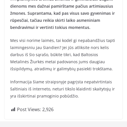
dienoms mes dažnai pamirštame pačius artimiausius
žmones. Suprantama, kad pas visus savo gyvenimas ir
rūpesčiai, tačiau reikia skirti laiko asmeniniam
bendravimui ir vertinti tokius momentus.
Mes visi norime laimės, tai kodėl gi nepabandžius tapti
laimingesniu jau šiandien? Jei jūs atliksite nors kelis
darbus iš šio sąrašo, būkite tikri, kad Baltosios
Metalinės Žiurkės metai padovanos jums daugiau
išsipildymų, atradimų ir galimybių pasiekti trokštama.
Informacija šiame straipsnyje pagrįsta nepatvirtintais
šaltiniais iš interneto, neturi tikslo klaidinti skaitytojų ir
yra išskirtinai pramoginio pobūdžio.
Post Views:
2,926