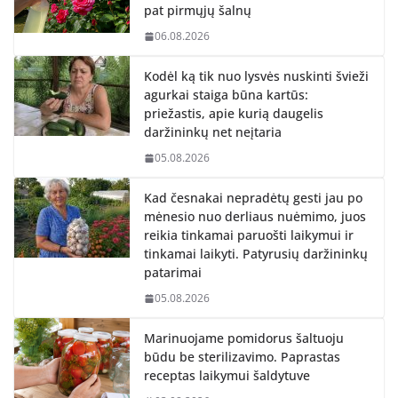
pat pirmųjų šalnų
06.08.2026
Kodėl ką tik nuo lysvės nuskinti švieži
agurkai staiga būna kartūs:
priežastis, apie kurią daugelis
daržininkų net neįtaria
05.08.2026
Kad česnakai nepradėtų gesti jau po
mėnesio nuo derliaus nuėmimo, juos
reikia tinkamai paruošti laikymui ir
tinkamai laikyti. Patyrusių daržininkų
patarimai
05.08.2026
Marinuojame pomidorus šaltuoju
būdu be sterilizavimo. Paprastas
receptas laikymui šaldytuve