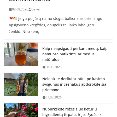
08.08.2026
Daiva
Jeigu po jūsų namo stogu, balkone ar prie lango
apsigyveno kregždės, daugelis tai laiko labai geru
ženklu. Nuo senų
Kaip neapsigauti perkant medų: kaip
namuose patikrinti, ar medus
natūralus
08.08.2026
Neleiskite derliui supūti: po kasimo
svogūnus ir česnakus apdorokite šia
priemone
07.08.2026
Nupurkškite rožes šiuo keturių
ingredientų tirpalu, ir jos žydės iki