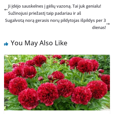
Ji įdėjo sauskelnes į gėlių vazoną. Tai juk genialu!
Sužinojusi priežastį taip padariau ir aš
Sugalvotą norą gerasis norų pildytojas išpildys per 3
dienas!
You May Also Like