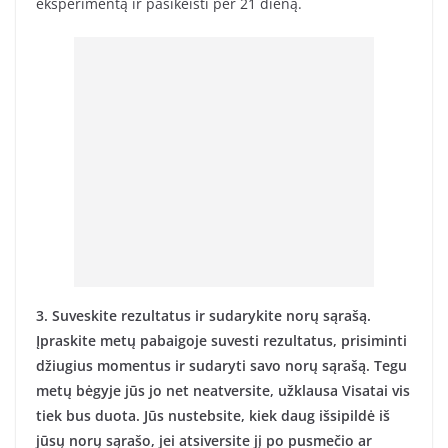
eksperimentą ir pasikeisti per 21 dieną.
3. Suveskite rezultatus ir sudarykite norų sąrašą.
Įpraskite metų pabaigoje suvesti rezultatus, prisiminti
džiugius momentus ir sudaryti savo norų sąrašą. Tegu
metų bėgyje jūs jo net neatversite, užklausa Visatai vis
tiek bus duota. Jūs nustebsite, kiek daug išsipildė iš
jūsų norų sąrašo, jei atsiversite jį po pusmečio ar