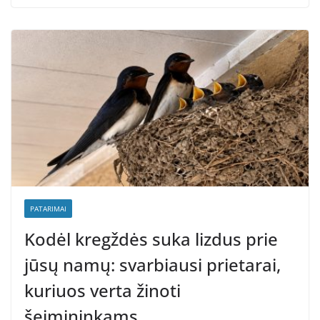
PATARIMAI
Kodėl kregždės suka lizdus prie
jūsų namų: svarbiausi prietarai,
kuriuos verta žinoti
šeimininkams