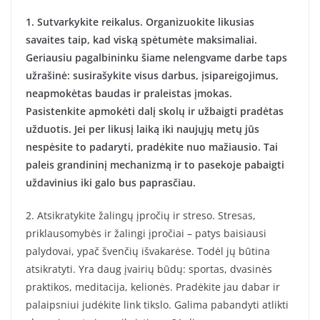
1. Sutvarkykite reikalus. Organizuokite likusias
savaites taip, kad viską spėtumėte maksimaliai.
Geriausiu pagalbininku šiame nelengvame darbe taps
užrašinė: susirašykite visus darbus, įsipareigojimus,
neapmokėtas baudas ir praleistas įmokas.
Pasistenkite apmokėti dalį skolų ir užbaigti pradėtas
užduotis. Jei per likusį laiką iki naujųjų metų jūs
nespėsite to padaryti, pradėkite nuo mažiausio. Tai
paleis grandininį mechanizmą ir to pasekoje pabaigti
uždavinius iki galo bus paprasčiau.
2. Atsikratykite žalingų įpročių ir streso. Stresas,
priklausomybės ir žalingi įpročiai – patys baisiausi
palydovai, ypač švenčių išvakarėse. Todėl jų būtina
atsikratyti. Yra daug įvairių būdų: sportas, dvasinės
praktikos, meditacija, kelionės. Pradėkite jau dabar ir
palaipsniui judėkite link tikslo. Galima pabandyti atlikti