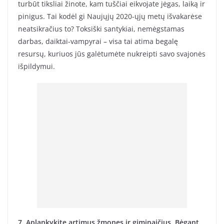
turbūt tiksliai žinote, kam tuščiai eikvojate jėgas, laiką ir
pinigus. Tai kodėl gi Naujųjų 2020-ųjų metų išvakarėse
neatsikračius to? Toksiški santykiai, nemėgstamas
darbas, daiktai-vampyrai – visa tai atima begalę
resursų, kuriuos jūs galėtumėte nukreipti savo svajonės
išpildymui.
7. Aplankykite artimus žmones ir giminaičius. Bėgant