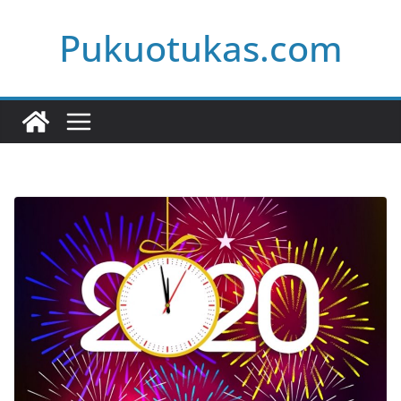
Skip
Pukuotukas.com
to
content