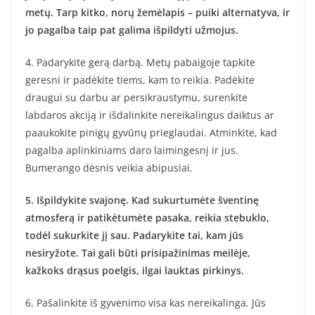
metų. Tarp kitko, norų žemėlapis – puiki alternatyva, ir
jo pagalba taip pat galima išpildyti užmojus.
4. Padarykite gerą darbą. Metų pabaigoje tapkite
geresni ir padėkite tiems, kam to reikia. Padėkite
draugui su darbu ar persikraustymu, surenkite
labdaros akciją ir išdalinkite nereikalingus daiktus ar
paaukokite pinigų gyvūnų prieglaudai. Atminkite, kad
pagalba aplinkiniams daro laimingesnį ir jus.
Bumerango dėsnis veikia abipusiai.
5. Išpildykite svajonę. Kad sukurtumėte šventinę
atmosferą ir patikėtumėte pasaka, reikia stebuklo,
todėl sukurkite jį sau. Padarykite tai, kam jūs
nesiryžote. Tai gali būti prisipažinimas meilėje,
kažkoks drąsus poelgis, ilgai lauktas pirkinys.
6. Pašalinkite iš gyvenimo visa kas nereikalinga. Jūs