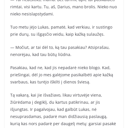
rimtai, visi kartu. Tu, aš, Darius, mano brolis. Nieko nuo
nieko nesislapstydami.
Tuo metu įėjo Lukas, pamatė, kad verkiau, ir sustingo
prie durų, su išgąsčio veidu, kaip kažką sulaužęs.
— Močiut, ar tai dėl to, ką tau pasakiau? Atsiprašau,
nenorėjau, kad tau būtų liūdna.
Pasakiau, kad ne, kad jis nepadarė nieko blogo. Kad,
priešingai, dėl jo mes galėjome pasikalbėti apie kažką
svarbaus, kas turėjo iškilti į dienos šviesą.
Tą vakarą, kai jie išvažiavo, likau virtuvėje viena,
žiūrėdama į degiklį, du kartus patikrinau, ar jis
išjungtas. Ir pagalvojau, kad galbūt Lukas, nė
nesuprasdamas, padarė man didžiausią paslaugą,
kurią kas nors padarė per daugelį metų: garsiai pasakė