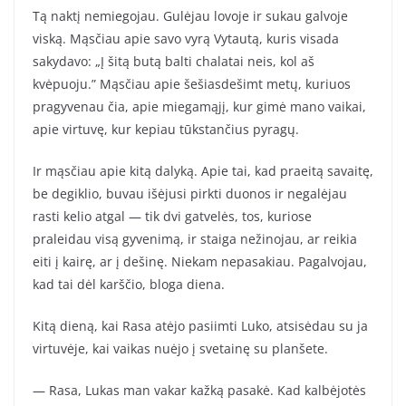
Tą naktį nemiegojau. Gulėjau lovoje ir sukau galvoje
viską. Mąsčiau apie savo vyrą Vytautą, kuris visada
sakydavo: „Į šitą butą balti chalatai neis, kol aš
kvėpuoju.” Mąsčiau apie šešiasdešimt metų, kuriuos
pragyvenau čia, apie miegamąjį, kur gimė mano vaikai,
apie virtuvę, kur kepiau tūkstančius pyragų.
Ir mąsčiau apie kitą dalyką. Apie tai, kad praeitą savaitę,
be degiklio, buvau išėjusi pirkti duonos ir negalėjau
rasti kelio atgal — tik dvi gatvelės, tos, kuriose
praleidau visą gyvenimą, ir staiga nežinojau, ar reikia
eiti į kairę, ar į dešinę. Niekam nepasakiau. Pagalvojau,
kad tai dėl karščio, bloga diena.
Kitą dieną, kai Rasa atėjo pasiimti Luko, atsisėdau su ja
virtuvėje, kai vaikas nuėjo į svetainę su planšete.
— Rasa, Lukas man vakar kažką pasakė. Kad kalbėjotės