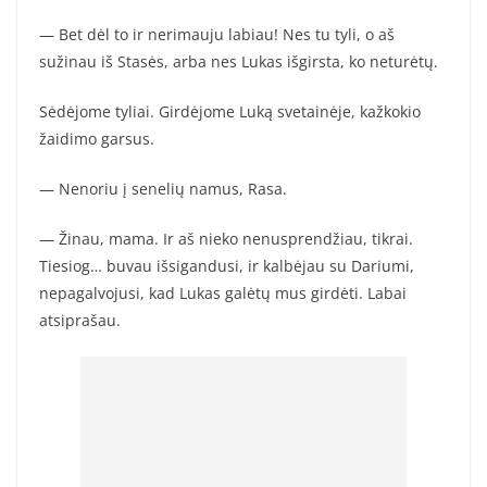
— Bet dėl to ir nerimauju labiau! Nes tu tyli, o aš
sužinau iš Stasės, arba nes Lukas išgirsta, ko neturėtų.
Sėdėjome tyliai. Girdėjome Luką svetainėje, kažkokio
žaidimo garsus.
— Nenoriu į senelių namus, Rasa.
— Žinau, mama. Ir aš nieko nenusprendžiau, tikrai.
Tiesiog… buvau išsigandusi, ir kalbėjau su Dariumi,
nepagalvojusi, kad Lukas galėtų mus girdėti. Labai
atsiprašau.