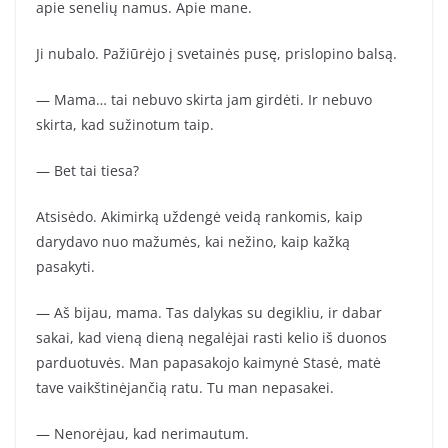
apie senelių namus. Apie mane.
Ji nubalo. Pažiūrėjo į svetainės pusę, prislopino balsą.
— Mama… tai nebuvo skirta jam girdėti. Ir nebuvo
skirta, kad sužinotum taip.
— Bet tai tiesa?
Atsisėdo. Akimirką uždengė veidą rankomis, kaip
darydavo nuo mažumės, kai nežino, kaip kažką
pasakyti.
— Aš bijau, mama. Tas dalykas su degikliu, ir dabar
sakai, kad vieną dieną negalėjai rasti kelio iš duonos
parduotuvės. Man papasakojo kaimynė Stasė, matė
tave vaikštinėjančią ratu. Tu man nepasakei.
— Nenorėjau, kad nerimautum.