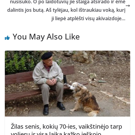
nusisuko. O po laidotuvių jie staiga atsirado ir ėmė
dalintis jos butą. Aš tylėjau, kol ištraukiau voką, kurį
ji liepė atplėšti visų akivaizdoje…
You May Also Like
Žilas senis, kokių 70-ies, vaikštinėjo tarp
voljerų ir visą laiką kažko ieškojo.