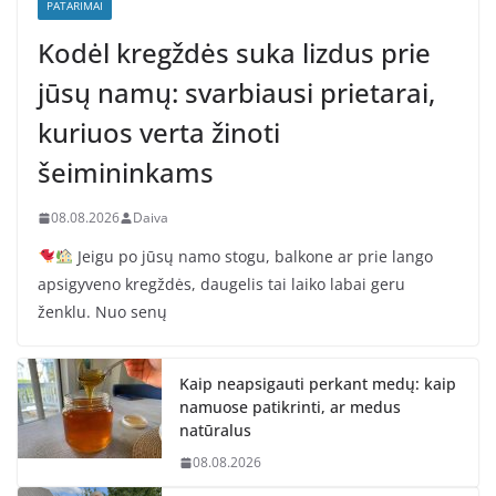
PATARIMAI
Kodėl kregždės suka lizdus prie
jūsų namų: svarbiausi prietarai,
kuriuos verta žinoti
šeimininkams
08.08.2026
Daiva
Jeigu po jūsų namo stogu, balkone ar prie lango
apsigyveno kregždės, daugelis tai laiko labai geru
ženklu. Nuo senų
Kaip neapsigauti perkant medų: kaip
namuose patikrinti, ar medus
natūralus
08.08.2026