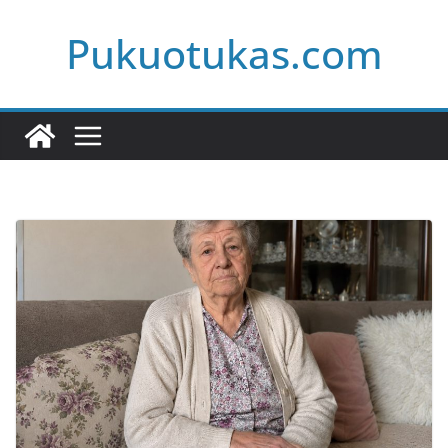
Skip
Pukuotukas.com
to
content