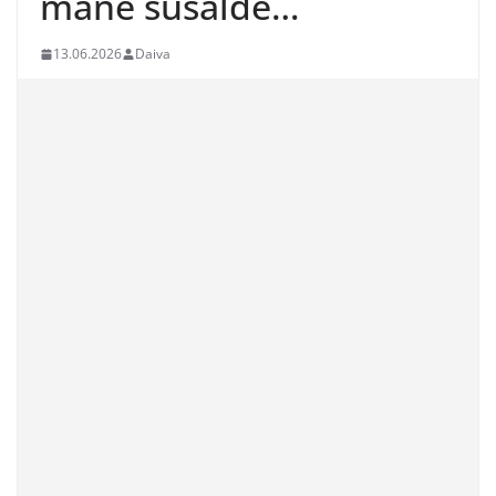
mane sušaldė…
13.06.2026
Daiva