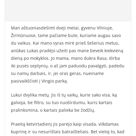
Man aštuoniasdešimt dveji metai, gyvenu Vilniuje,
Žirmūnuose, tame pačiame bute, kuriame augau savo
du vaikus. Kai mano vyras mirė prieš šešerius metus,
anūkas Lukas pradėjo užeiti pas mane beveik kiekvieną
dieną po mokyklos. Jo mama, mano dukra Rasa, dirba
iki pusės septynių, o aš jam paduodu pavalgyti, padedu
su namų darbais, ir, jei oras geras, nueiname
pasivaikščioti į Vingio parką.
Lukui dvylika metų. Jis iš tų vaikų, kurie sako visa, ką
galvoja, be filtro, su tuo nuoširdumu, kuris kartais
pralinksmina, o kartais palieka be žodžių.
Praeitą ketvirtadienį jis parėjo kaip visada, vilkdamas
kuprinę ir su nesurištais batraišteliais. Bet vietoj to, kad