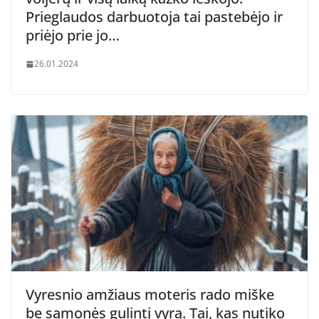
Prieglaudos darbuotoja tai pastebėjo ir
priėjo prie jo…
26.01.2024
Vyresnio amžiaus moteris rado miške
be sąmonės gulintį vyrą. Tai, kas nutiko