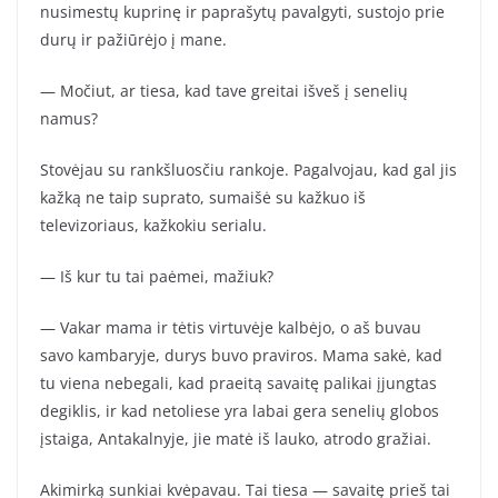
nusimestų kuprinę ir paprašytų pavalgyti, sustojo prie
durų ir pažiūrėjo į mane.
— Močiut, ar tiesa, kad tave greitai išveš į senelių
namus?
Stovėjau su rankšluosčiu rankoje. Pagalvojau, kad gal jis
kažką ne taip suprato, sumaišė su kažkuo iš
televizoriaus, kažkokiu serialu.
— Iš kur tu tai paėmei, mažiuk?
— Vakar mama ir tėtis virtuvėje kalbėjo, o aš buvau
savo kambaryje, durys buvo praviros. Mama sakė, kad
tu viena nebegali, kad praeitą savaitę palikai įjungtas
degiklis, ir kad netoliese yra labai gera senelių globos
įstaiga, Antakalnyje, jie matė iš lauko, atrodo gražiai.
Akimirką sunkiai kvėpavau. Tai tiesa — savaitę prieš tai