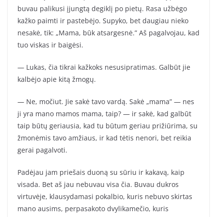
buvau palikusi įjungtą degiklį po pietų. Rasa užbėgo
kažko paimti ir pastebėjo. Supyko, bet daugiau nieko
nesakė, tik: „Mama, būk atsargesnė.” Aš pagalvojau, kad
tuo viskas ir baigėsi.
— Lukas, čia tikrai kažkoks nesusipratimas. Galbūt jie
kalbėjo apie kitą žmogų.
— Ne, močiut. Jie sakė tavo vardą. Sakė „mama” — nes
ji yra mano mamos mama, taip? — ir sakė, kad galbūt
taip būtų geriausia, kad tu būtum geriau prižiūrima, su
žmonėmis tavo amžiaus, ir kad tėtis nenori, bet reikia
gerai pagalvoti.
Padėjau jam priešais duoną su sūriu ir kakavą, kaip
visada. Bet aš jau nebuvau visa čia. Buvau dukros
virtuvėje, klausydamasi pokalbio, kuris nebuvo skirtas
mano ausims, perpasakoto dvylikamečio, kuris