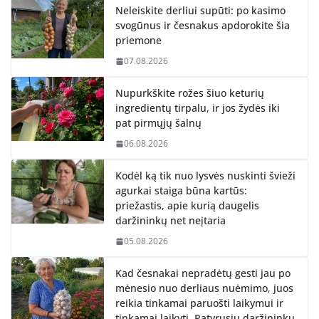
Neleiskite derliui supūti: po kasimo
svogūnus ir česnakus apdorokite šia
priemone
07.08.2026
Nupurkškite rožes šiuo keturių
ingredientų tirpalu, ir jos žydės iki
pat pirmųjų šalnų
06.08.2026
Kodėl ką tik nuo lysvės nuskinti švieži
agurkai staiga būna kartūs:
priežastis, apie kurią daugelis
daržininkų net neįtaria
05.08.2026
Kad česnakai nepradėtų gesti jau po
mėnesio nuo derliaus nuėmimo, juos
reikia tinkamai paruošti laikymui ir
tinkamai laikyti. Patyrusių daržininkų