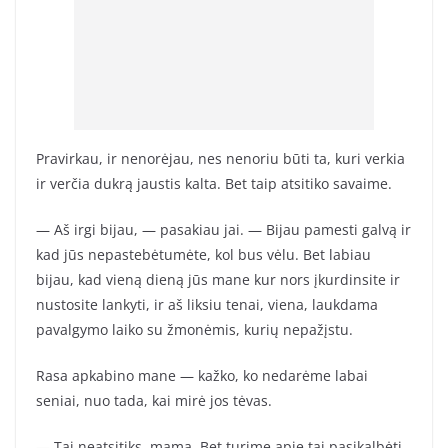
Pravirkau, ir nenorėjau, nes nenoriu būti ta, kuri verkia
ir verčia dukrą jaustis kalta. Bet taip atsitiko savaime.
— Aš irgi bijau, — pasakiau jai. — Bijau pamesti galvą ir
kad jūs nepastebėtumėte, kol bus vėlu. Bet labiau
bijau, kad vieną dieną jūs mane kur nors įkurdinsite ir
nustosite lankyti, ir aš liksiu tenai, viena, laukdama
pavalgymo laiko su žmonėmis, kurių nepažįstu.
Rasa apkabino mane — kažko, ko nedarėme labai
seniai, nuo tada, kai mirė jos tėvas.
— Tai neatsitiks, mama. Bet turime apie tai pasikalbėti