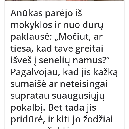
Anūkas parėjo iš
mokyklos ir nuo durų
paklausė: „Močiut, ar
tiesa, kad tave greitai
išveš į senelių namus?”
Pagalvojau, kad jis kažką
sumaišė ar neteisingai
supratau suaugusiųjų
pokalbį. Bet tada jis
pridūrė, ir kiti jo žodžiai