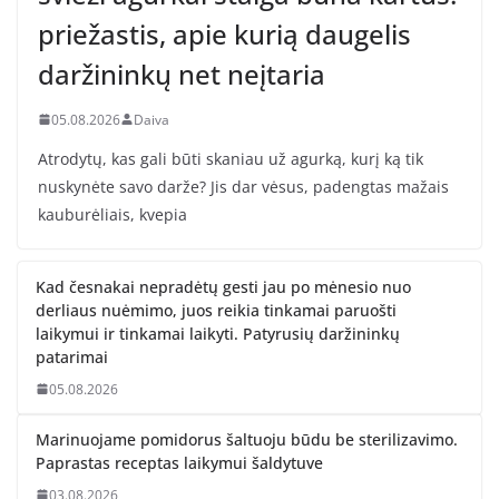
priežastis, apie kurią daugelis
daržininkų net neįtaria
05.08.2026
Daiva
Atrodytų, kas gali būti skaniau už agurką, kurį ką tik
nuskynėte savo darže? Jis dar vėsus, padengtas mažais
kauburėliais, kvepia
Kad česnakai nepradėtų gesti jau po mėnesio nuo
derliaus nuėmimo, juos reikia tinkamai paruošti
laikymui ir tinkamai laikyti. Patyrusių daržininkų
patarimai
05.08.2026
Marinuojame pomidorus šaltuoju būdu be sterilizavimo.
Paprastas receptas laikymui šaldytuve
03.08.2026