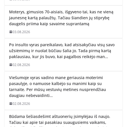
Moterys, gimusios 70-aisiais, išgyveno tai, kas ne vieną
jaunesnę kartą palaužtų. Tačiau šiandien jų stiprybę
daugelis priima kaip savaime suprantamą
03.08.2026
Po insulto vyras pareikalavo, kad atsisakyčiau visų savo
užsiėmimų ir nuolat būčiau šalia jo. Tada pirmą kartą
paklausiau, kur jis buvo, kai pagalbos reikėjo man…
02.08.2026
Viešumoje vyras vadino mane geriausia moterimi
pasaulyje, o namuose kalbėjo su manimi kaip su
tarnaite. Per mūsų vestuvių metines nusprendžiau
daugiau nebevaidinti…
02.08.2026
Būdama šešiasdešimt aštuonerių įsimylėjau iš naujo.
Tačiau kai apie tai pasakiau suaugusiems vaikams,