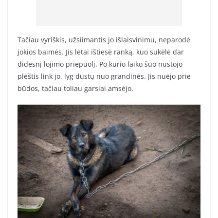
Tačiau vyriškis, užsiimantis jo išlaisvinimu, neparodė
jokios baimės. Jis lėtai ištiesė ranką, kuo sukėlė dar
didesnį lojimo priepuolį. Po kurio laiko šuo nustojo
plėštis link jo, lyg dustų nuo grandinės. Jis nuėjo prie
būdos, tačiau toliau garsiai amsėjo.