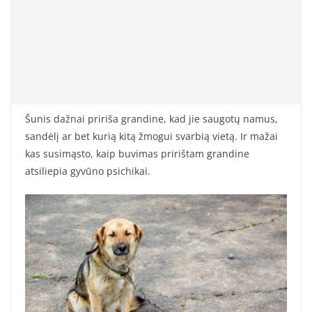
Šunis dažnai pririša grandine, kad jie saugotų namus,
sandėlį ar bet kurią kitą žmogui svarbią vietą. Ir mažai
kas susimąsto, kaip buvimas pririštam grandine
atsiliepia gyvūno psichikai.