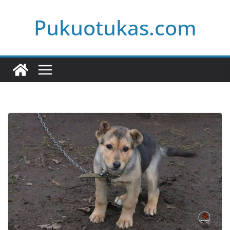
Skip
Pukuotukas.com
to
content