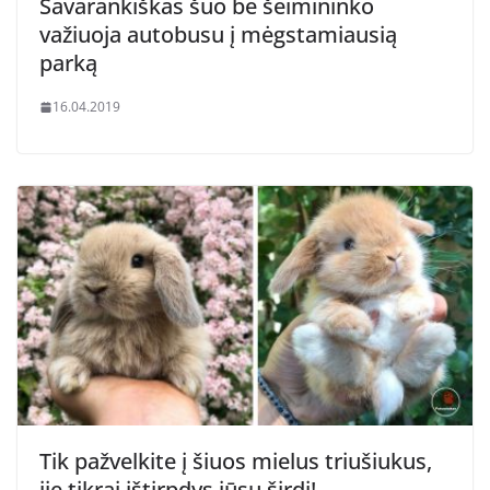
Savarankiškas šuo be šeimininko
važiuoja autobusu į mėgstamiausią
parką
16.04.2019
Tik pažvelkite į šiuos mielus triušiukus,
jie tikrai ištirpdys jūsų širdį!