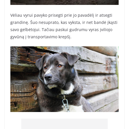
Vėliau vyrui pavyko prisegti prie jo pavadėlį ir atsegti
grandinę. Šuo nesuprato, kas vyksta, ir net bandė įkąsti
savo gelbėtojui. Tačiau paskui gudrumu vyras įviliojo
gyvūną į transportavimo krepšį.