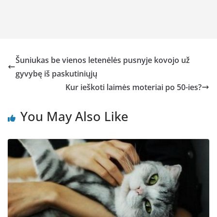
Šuniukas be vienos letenėlės pusnyje kovojo už
gyvybę iš paskutiniųjų
Kur ieškoti laimės moteriai po 50-ies?
You May Also Like