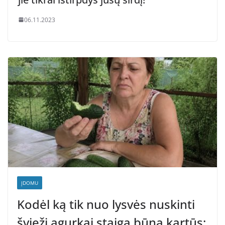
06.11.2023
ĮDOMU
Kodėl ką tik nuo lysvės nuskinti
švieži agurkai staiga būna kartūs: