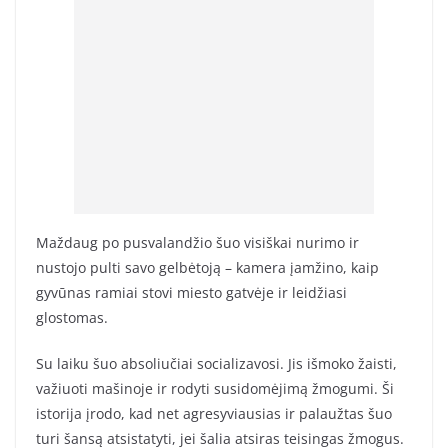
Maždaug po pusvalandžio šuo visiškai nurimo ir
nustojo pulti savo gelbėtoją – kamera įamžino, kaip
gyvūnas ramiai stovi miesto gatvėje ir leidžiasi
glostomas.
Su laiku šuo absoliučiai socializavosi. Jis išmoko žaisti,
važiuoti mašinoje ir rodyti susidomėjimą žmogumi. Ši
istorija įrodo, kad net agresyviausias ir palaužtas šuo
turi šansą atsistatyti, jei šalia atsiras teisingas žmogus.