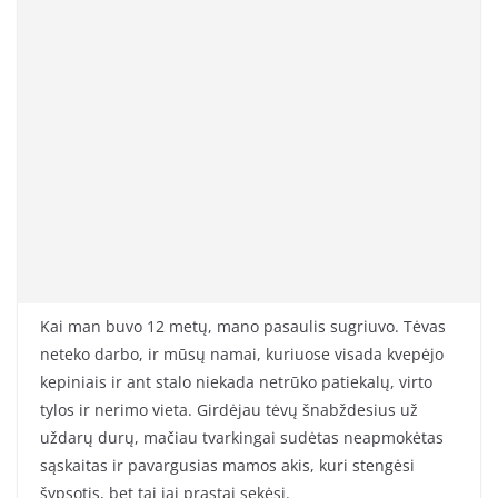
Kai man buvo 12 metų, mano pasaulis sugriuvo. Tėvas
neteko darbo, ir mūsų namai, kuriuose visada kvepėjo
kepiniais ir ant stalo niekada netrūko patiekalų, virto
tylos ir nerimo vieta. Girdėjau tėvų šnabždesius už
uždarų durų, mačiau tvarkingai sudėtas neapmokėtas
sąskaitas ir pavargusias mamos akis, kuri stengėsi
šypsotis, bet tai jai prastai sekėsi.