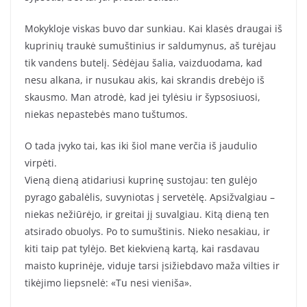
Mokykloje viskas buvo dar sunkiau. Kai klasės draugai iš
kuprinių traukė sumuštinius ir saldumynus, aš turėjau
tik vandens butelį. Sėdėjau šalia, vaizduodama, kad
nesu alkana, ir nusukau akis, kai skrandis drebėjo iš
skausmo. Man atrodė, kad jei tylėsiu ir šypsosiuosi,
niekas nepastebės mano tuštumos.
O tada įvyko tai, kas iki šiol mane verčia iš jaudulio
virpėti.
Vieną dieną atidariusi kuprinę sustojau: ten gulėjo
pyrago gabalėlis, suvyniotas į servetėlę. Apsižvalgiau –
niekas nežiūrėjo, ir greitai jį suvalgiau. Kitą dieną ten
atsirado obuolys. Po to sumuštinis. Nieko nesakiau, ir
kiti taip pat tylėjo. Bet kiekvieną kartą, kai rasdavau
maisto kuprinėje, viduje tarsi įsižiebdavo maža vilties ir
tikėjimo liepsnelė: «Tu nesi vieniša».