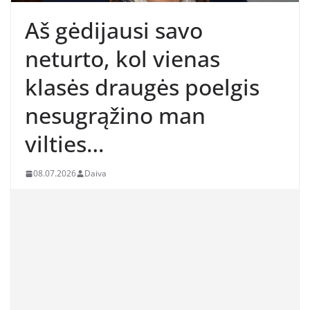
Aš gėdijausi savo
neturto, kol vienas
klasės draugės poelgis
nesugrąžino man
vilties…
08.07.2026
Daiva