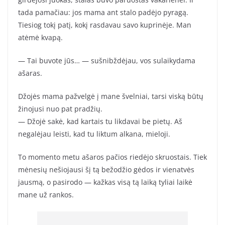
tada pamačiau: jos mama ant stalo padėjo pyragą.
Tiesiog tokį patį, kokį rasdavau savo kuprinėje. Man
atėmė kvapą.
— Tai buvote jūs… — sušnibždėjau, vos sulaikydama
ašaras.
Džojės mama pažvelgė į mane švelniai, tarsi viską būtų
žinojusi nuo pat pradžių.
— Džojė sakė, kad kartais tu likdavai be pietų. Aš
negalėjau leisti, kad tu liktum alkana, mieloji.
To momento metu ašaros pačios riedėjo skruostais. Tiek
mėnesių nešiojausi šį tą bežodžio gėdos ir vienatvės
jausmą, o pasirodo — kažkas visą tą laiką tyliai laikė
mane už rankos.