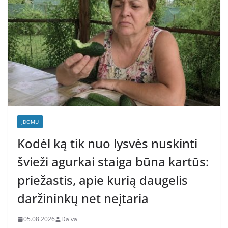
ĮDOMU
Kodėl ką tik nuo lysvės nuskinti
švieži agurkai staiga būna kartūs:
priežastis, apie kurią daugelis
daržininkų net neįtaria
05.08.2026
Daiva