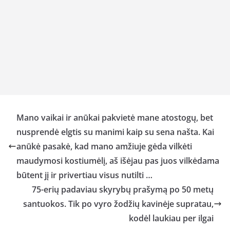
Mano vaikai ir anūkai pakvietė mane atostogų, bet
nusprendė elgtis su manimi kaip su sena našta. Kai
anūkė pasakė, kad mano amžiuje gėda vilkėti
maudymosi kostiumėlį, aš išėjau pas juos vilkėdama
būtent jį ir privertiau visus nutilti …
75-erių padaviau skyrybų prašymą po 50 metų
santuokos. Tik po vyro žodžių kavinėje supratau,
kodėl laukiau per ilgai