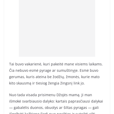
Tai buvo vakarienė, kuri pakeitė mane visiems laikams.
Čia nebuvo esmė pyrage ar sumuštinyje. Esmė buvo
gerumas, kuris ateina be žodžių, žmonės, kurie mato
kito skausmą ir tiesiog žengia žingsnį link jo.
Nuo tada visada prisimenu Džojės mamą. Ji man
išmokė svarbiausio dalyko: kartais paprasčiausi dalykai
— gabalėlis duonos, obuolys ar šiltas pyragas — gali
išgelbėti kažkieno širdį nuo nevilties ir suteikti viltį.