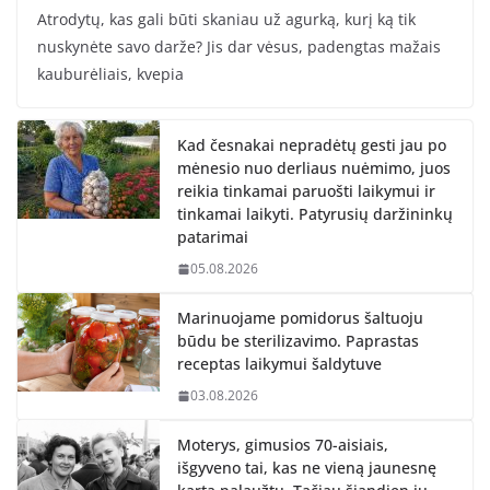
Atrodytų, kas gali būti skaniau už agurką, kurį ką tik
nuskynėte savo darže? Jis dar vėsus, padengtas mažais
kauburėliais, kvepia
Kad česnakai nepradėtų gesti jau po
mėnesio nuo derliaus nuėmimo, juos
reikia tinkamai paruošti laikymui ir
tinkamai laikyti. Patyrusių daržininkų
patarimai
05.08.2026
Marinuojame pomidorus šaltuoju
būdu be sterilizavimo. Paprastas
receptas laikymui šaldytuve
03.08.2026
Moterys, gimusios 70-aisiais,
išgyveno tai, kas ne vieną jaunesnę