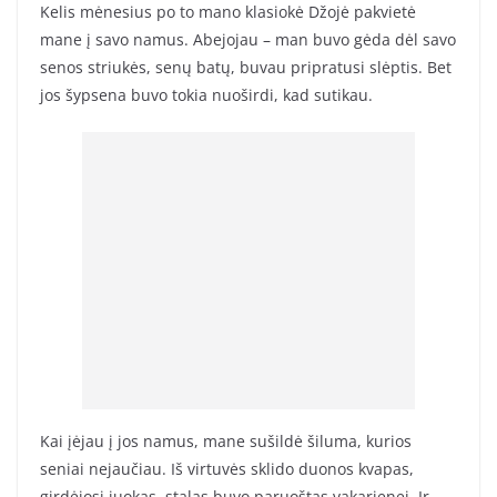
Kelis mėnesius po to mano klasiokė Džojė pakvietė
mane į savo namus. Abejojau – man buvo gėda dėl savo
senos striukės, senų batų, buvau pripratusi slėptis. Bet
jos šypsena buvo tokia nuoširdi, kad sutikau.
Kai įėjau į jos namus, mane sušildė šiluma, kurios
seniai nejaučiau. Iš virtuvės sklido duonos kvapas,
girdėjosi juokas, stalas buvo paruoštas vakarienei. Ir