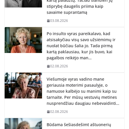
kartą palaužtų. Tačiau šiandien jų
stiprybę daugelis priima kaip
savaime suprantamą
03.08.2026
Po insulto vyras pareikalavo, kad
atsisakyčiau visų savo užsiėmimų ir
nuolat būčiau šalia jo. Tada pirmą
kartą paklausiau, kur jis buvo, kai
pagalbos reikėjo man…
02.08.2026
Viešumoje vyras vadino mane
geriausia moterimi pasaulyje, o
namuose kalbėjo su manimi kaip su
tarnaite. Per mūsų vestuvių metines
nusprendžiau daugiau nebevaidinti…
02.08.2026
Būdama šešiasdešimt aštuonerių