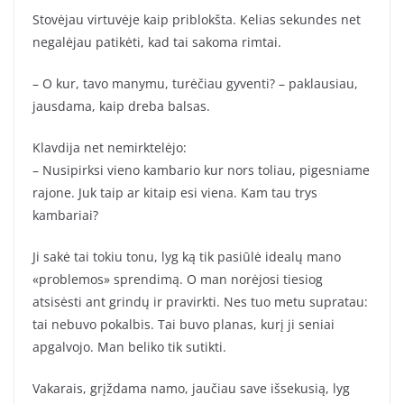
Stovėjau virtuvėje kaip priblokšta. Kelias sekundes net
negalėjau patikėti, kad tai sakoma rimtai.
– O kur, tavo manymu, turėčiau gyventi? – paklausiau,
jausdama, kaip dreba balsas.
Klavdija net nemirktelėjo:
– Nusipirksi vieno kambario kur nors toliau, pigesniame
rajone. Juk taip ar kitaip esi viena. Kam tau trys
kambariai?
Ji sakė tai tokiu tonu, lyg ką tik pasiūlė idealų mano
«problemos» sprendimą. O man norėjosi tiesiog
atsisėsti ant grindų ir pravirkti. Nes tuo metu supratau:
tai nebuvo pokalbis. Tai buvo planas, kurį ji seniai
apgalvojo. Man beliko tik sutikti.
Vakarais, grįždama namo, jaučiau save išsekusią, lyg