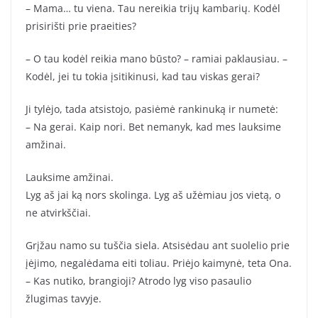
– Mama… tu viena. Tau nereikia trijų kambarių. Kodėl
prisirišti prie praeities?
– O tau kodėl reikia mano būsto? – ramiai paklausiau. –
Kodėl, jei tu tokia įsitikinusi, kad tau viskas gerai?
Ji tylėjo, tada atsistojo, pasiėmė rankinuką ir numetė:
– Na gerai. Kaip nori. Bet nemanyk, kad mes lauksime
amžinai.
Lauksime amžinai.
Lyg aš jai ką nors skolinga. Lyg aš užėmiau jos vietą, o
ne atvirkščiai.
Grįžau namo su tuščia siela. Atsisėdau ant suolelio prie
įėjimo, negalėdama eiti toliau. Priėjo kaimynė, teta Ona.
– Kas nutiko, brangioji? Atrodo lyg viso pasaulio
žlugimas tavyje.