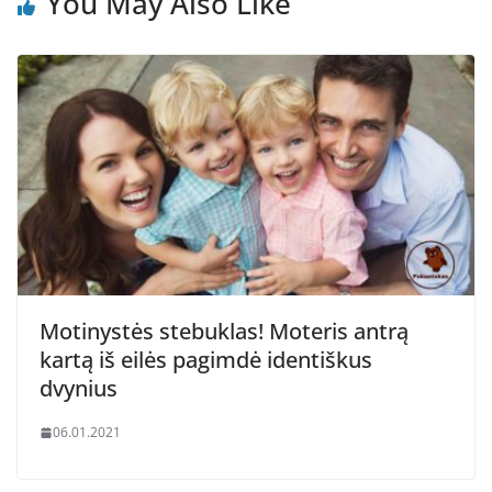
You May Also Like
Motinystės stebuklas! Moteris antrą
kartą iš eilės pagimdė identiškus
dvynius
06.01.2021