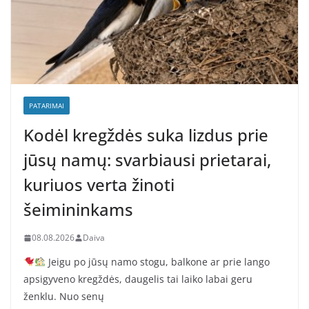
PATARIMAI
Kodėl kregždės suka lizdus prie
jūsų namų: svarbiausi prietarai,
kuriuos verta žinoti
šeimininkams
08.08.2026
Daiva
Jeigu po jūsų namo stogu, balkone ar prie lango
apsigyveno kregždės, daugelis tai laiko labai geru
ženklu. Nuo senų