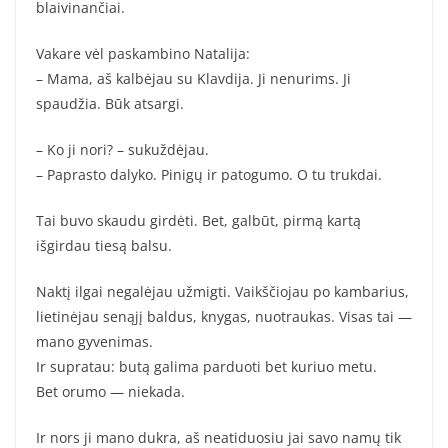
blaivinančiai.
Vakare vėl paskambino Natalija:
– Mama, aš kalbėjau su Klavdija. Ji nenurims. Ji
spaudžia. Būk atsargi.
– Ko ji nori? – sukuždėjau.
– Paprasto dalyko. Pinigų ir patogumo. O tu trukdai.
Tai buvo skaudu girdėti. Bet, galbūt, pirmą kartą
išgirdau tiesą balsu.
Naktį ilgai negalėjau užmigti. Vaikščiojau po kambarius,
lietinėjau senąjį baldus, knygas, nuotraukas. Visas tai —
mano gyvenimas.
Ir supratau: butą galima parduoti bet kuriuo metu.
Bet orumo — niekada.
Ir nors ji mano dukra, aš neatiduosiu jai savo namų tik