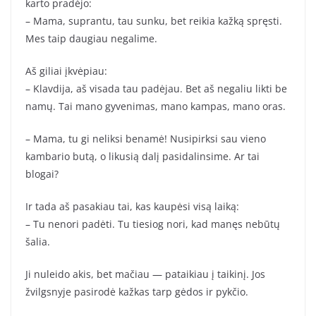
karto pradėjo:
– Mama, suprantu, tau sunku, bet reikia kažką spręsti.
Mes taip daugiau negalime.
Aš giliai įkvėpiau:
– Klavdija, aš visada tau padėjau. Bet aš negaliu likti be
namų. Tai mano gyvenimas, mano kampas, mano oras.
– Mama, tu gi neliksi benamė! Nusipirksi sau vieno
kambario butą, o likusią dalį pasidalinsime. Ar tai
blogai?
Ir tada aš pasakiau tai, kas kaupėsi visą laiką:
– Tu nenori padėti. Tu tiesiog nori, kad manęs nebūtų
šalia.
Ji nuleido akis, bet mačiau — pataikiau į taikinį. Jos
žvilgsnyje pasirodė kažkas tarp gėdos ir pykčio.