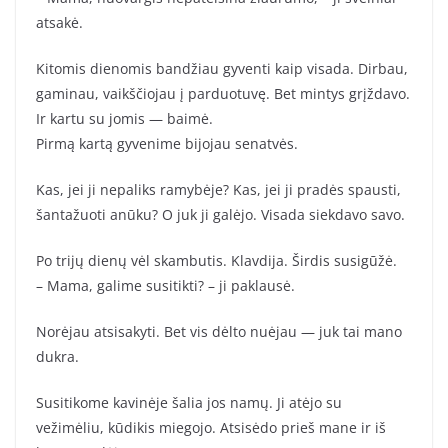
atsakė.
Kitomis dienomis bandžiau gyventi kaip visada. Dirbau,
gaminau, vaikščiojau į parduotuvę. Bet mintys grįždavo.
Ir kartu su jomis — baimė.
Pirmą kartą gyvenime bijojau senatvės.
Kas, jei ji nepaliks ramybėje? Kas, jei ji pradės spausti,
šantažuoti anūku? O juk ji galėjo. Visada siekdavo savo.
Po trijų dienų vėl skambutis. Klavdija. Širdis susigūžė.
– Mama, galime susitikti? – ji paklausė.
Norėjau atsisakyti. Bet vis dėlto nuėjau — juk tai mano
dukra.
Susitikome kavinėje šalia jos namų. Ji atėjo su
vežimėliu, kūdikis miegojo. Atsisėdo prieš mane ir iš