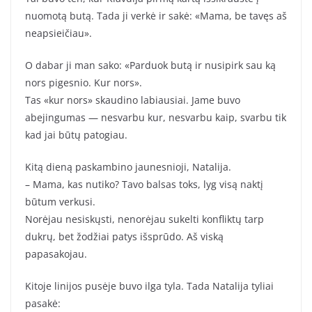
nuomotą butą. Tada ji verkė ir sakė: «Mama, be tavęs aš
neapsieičiau».
O dabar ji man sako: «Parduok butą ir nusipirk sau ką
nors pigesnio. Kur nors».
Tas «kur nors» skaudino labiausiai. Jame buvo
abejingumas — nesvarbu kur, nesvarbu kaip, svarbu tik
kad jai būtų patogiau.
Kitą dieną paskambino jaunesnioji, Natalija.
– Mama, kas nutiko? Tavo balsas toks, lyg visą naktį
būtum verkusi.
Norėjau nesiskųsti, nenorėjau sukelti konfliktų tarp
dukrų, bet žodžiai patys išsprūdo. Aš viską
papasakojau.
Kitoje linijos pusėje buvo ilga tyla. Tada Natalija tyliai
pasakė: