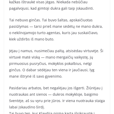
kažkas ištraukė visas jėgas. Niekada nebūčiau
pagalvojusi, kad gimtoji dukra gali taip įskaudinti.
Tai nebuvo ginčas. Tai buvo šaltas, apskaičiuotas
pasiūlymas — tarsi prieš mane sėdėtų ne mano dukra,
o nekilnojamojo turto agentas, kuris jau suskaičiavo,
kiek uždirbs iš mano buto.
Įėjau į namus, nusimečiau paltą, atsisėdau virtuvėje. Ši
virtuvė matė viską — mano mergaičių vaikystę, jų
pirmuosius pusryčius, mokyklos pokalbius, netgi
ginčus. O dabar sėdėjau ten viena ir jaučiausi, lyg
mane ištrynė iš savo gyvenimo.
Pasidariau arbatos, bet negalėjau jos išgerti. Žiūrėjau į
nuotraukas ant sienos — dukros mokykloje, baigimo
šventėje, aš su vyru prie jūros. Ir viena nuotrauka staiga
labai įskaudino širdį.
Tai buvo ten, kur Klavdija pirmą kartą išsikraustė į