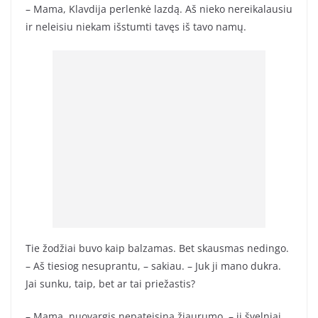
– Mama, Klavdija perlenkė lazdą. Aš nieko nereikalausiu
ir neleisiu niekam išstumti tavęs iš tavo namų.
Tie žodžiai buvo kaip balzamas. Bet skausmas nedingo.
– Aš tiesiog nesuprantu, – sakiau. – Juk ji mano dukra.
Jai sunku, taip, bet ar tai priežastis?
– Mama, nuovargis nepateisina žiaurumo, – ji švelniai