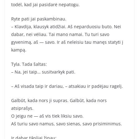
todėl, kad jai pasidarė nepatogu.
Ryte pati jai paskambinau.
– Klavdija, klausyk atidžiai. Aš neparduosiu buto. Nei
dabar, nei vėliau. Tai mano namai. Tu turi savo
gyvenimą, aš — savo. Ir aš neleisiu tau manęs statyti į
kampą.
Tyla. Tada šaltas:
– Na, jei taip… susitvarkyk pati.
– Aš visada taip ir dariau, – atsakiau ir padėjau ragelį.
Galbūt, kada nors ji supras. Galbūt, kada nors
atsiprašys.
O jeigu ne — aš vis tiek liksiu savo.
Aš turiu savo namus, savo sienas, savo prisiminimus.
Ir dabar tiksliai žinau: