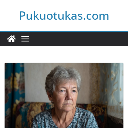
Skip
Pukuotukas.com
to
content