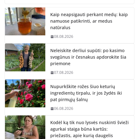
Kaip neapsigauti perkant medų: kaip
namuose patikrinti, ar medus
natūralus
08.08.2026
Neleiskite derliui supūti: po kasimo
svogūnus ir česnakus apdorokite šia
priemone
07.08.2026
Nupurkškite rožes šiuo keturių
ingredientų tirpalu, ir jos žydės iki
pat pirmųjų šalnų
06.08.2026
Kodėl ką tik nuo lysvės nuskinti švieži
agurkai staiga būna kartūs:
priežastis, apie kurią daugelis