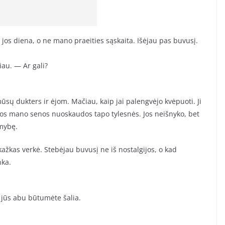
i jos diena, o ne mano praeities sąskaita. Išėjau pas buvusį.
au. — Ar gali?
ūsų dukters ir ėjom. Mačiau, kaip jai palengvėjo kvėpuoti. Ji
os mano senos nuoskaudos tapo tylesnės. Jos neišnyko, bet
amybę.
kažkas verkė. Stebėjau buvusį ne iš nostalgijos, o kad
nka.
 jūs abu būtumėte šalia.