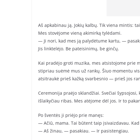
Aš apkabinau ją. Jokių kalbų. Tik viena mintis: ta
Mes stovėjome vieną akimirką tylėdami.
— Ji nori, kad mes ją palydėtume kartu, — pasaki
Jis linktelėjo. Be pateisinimų, be ginčų.
Kai pradėjo groti muzika, mes atsistojome prie m
stipriau suėmė mus už rankų. Šiuo momentu vis
atsitraukė prieš kažką svarbesnio — prieš jos r
Ceremonija praėjo sklandžiai. Svečiai šypsojosi, 
išlaikyčiau ribas. Mes atėjome dėl jos. Ir to paka
Po šventės ji priėjo prie manęs:
— Ačiū, mama. Tai būtent taip įsivaizdavau. Kad
— Aš žinau, — pasakiau. — Ir pasistengiau.