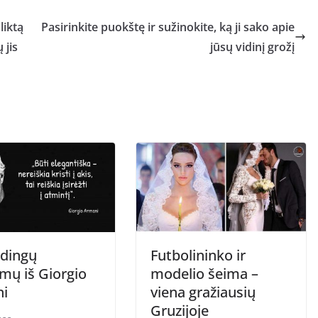
liktą
Pasirinkite puokštę ir sužinokite, ką ji sako apie
 jis
jūsų vidinį grožį
dingų
Futbolininko ir
mų iš Giorgio
modelio šeima –
i
viena gražiausių
Gruzijoje