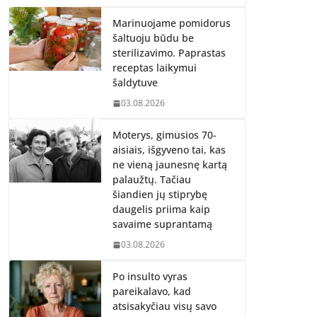
Marinuojame pomidorus
šaltuoju būdu be
sterilizavimo. Paprastas
receptas laikymui
šaldytuve
03.08.2026
Moterys, gimusios 70-
aisiais, išgyveno tai, kas
ne vieną jaunesnę kartą
palaužtų. Tačiau
šiandien jų stiprybę
daugelis priima kaip
savaime suprantamą
03.08.2026
Po insulto vyras
pareikalavo, kad
atsisakyčiau visų savo