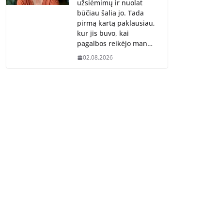
užsiėmimų ir nuolat
būčiau šalia jo. Tada
pirmą kartą paklausiau,
kur jis buvo, kai
pagalbos reikėjo man…
02.08.2026