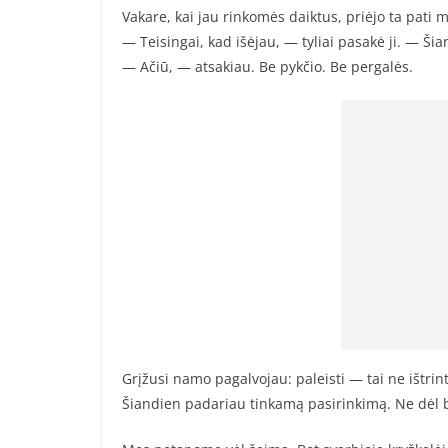
Vakare, kai jau rinkomės daiktus, priėjo ta pati m
— Teisingai, kad išėjau, — tyliai pasakė ji. — Š
— Ačiū, — atsakiau. Be pykčio. Be pergalės.
Grįžusi namo pagalvojau: paleisti — tai ne ištrinti
Šiandien padariau tinkamą pasirinkimą. Ne dėl bu