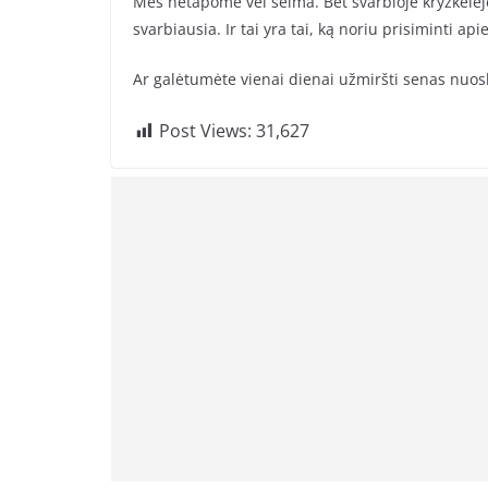
Mes netapome vėl šeima. Bet svarbioje kryžkelėj
svarbiausia. Ir tai yra tai, ką noriu prisiminti api
Ar galėtumėte vienai dienai užmiršti senas nuo
Post Views:
31,627