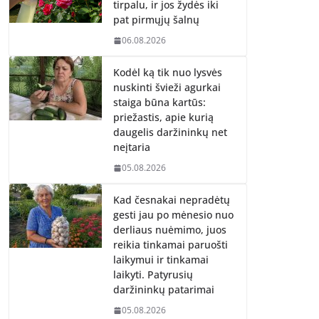
tirpalu, ir jos žydės iki
pat pirmųjų šalnų
06.08.2026
Kodėl ką tik nuo lysvės
nuskinti švieži agurkai
staiga būna kartūs:
priežastis, apie kurią
daugelis daržininkų net
neįtaria
05.08.2026
Kad česnakai nepradėtų
gesti jau po mėnesio nuo
derliaus nuėmimo, juos
reikia tinkamai paruošti
laikymui ir tinkamai
laikyti. Patyrusių
daržininkų patarimai
05.08.2026