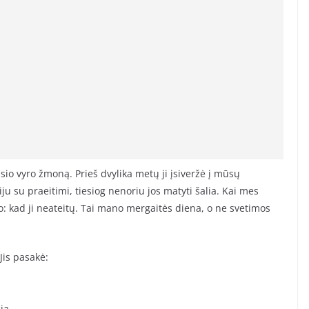
sio vyro žmoną. Prieš dvylika metų ji įsiveržė į mūsų
u su praeitimi, tiesiog nenoriu jos matyti šalia. Kai mes
: kad ji neateitų. Tai mano mergaitės diena, o ne svetimos
Jis pasakė:
ia.