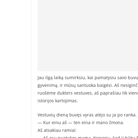
Jau ilgą laiką sumirksiu, kai pamatysiu savo buvu
gyvenimą, ir mūsų santuoka baigėsi. Aš nesiginčij
ruošėme dukters vestuves, aš paprašiau tik vieno
istorijos kartojimas.
Vestuvių dieną buvęs vyras atėjo su ja po ranka. 
— Kur einu aš — ten eina ir mano žmona.
Aš atsakiau ramiai:
— Aš esu nuotakos mama. Nenoriu, kad ji būtų č