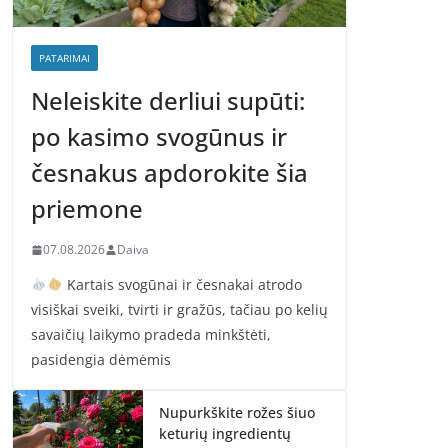
PATARIMAI
Neleiskite derliui supūti:
po kasimo svogūnus ir
česnakus apdorokite šia
priemone
07.08.2026
Daiva
Kartais svogūnai ir česnakai atrodo
visiškai sveiki, tvirti ir gražūs, tačiau po kelių
savaičių laikymo pradeda minkštėti,
pasidengia dėmėmis
Nupurkškite rožes šiuo
keturių ingredientų