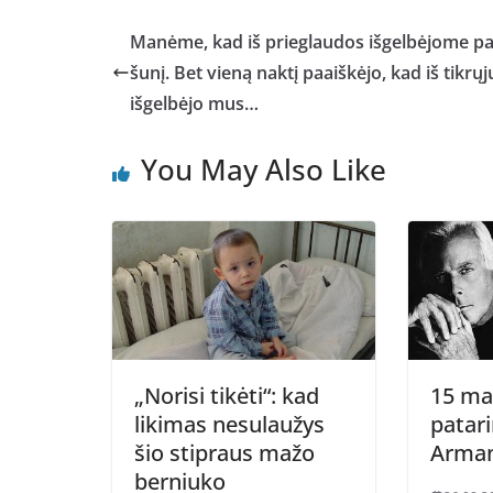
Manėme, kad iš prieglaudos išgelbėjome pa
šunį. Bet vieną naktį paaiškėjo, kad iš tikrųjų
išgelbėjo mus…
You May Also Like
„Norisi tikėti“: kad
15 ma
likimas nesulaužys
patari
šio stipraus mažo
Arman
berniuko