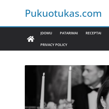
Skip
Pukuotukas.com
to
content
ĮDOMU
PATARIMAI
RECEPTAI
PRIVACY POLICY