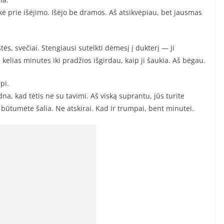
ukė prie išėjimo. Išėjo be dramos. Aš atsikvėpiau, bet jausmas
ės, svečiai. Stengiausi sutelkti dėmesį į dukterį — ji
 kelias minutes iki pradžios išgirdau, kaip ji šaukia. Aš bėgau.
pi.
a, kad tėtis ne su tavimi. Aš viską suprantu, jūs turite
 būtumėte šalia. Ne atskirai. Kad ir trumpai, bent minutei.