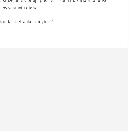
e stovėjome vienoje pusėje — šalia to, kuriam tai buvo
e jos vestuvių dieną.
skaudas dėl vaiko ramybės?