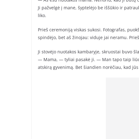
Ji pažvelgė į mane, šyptelėjo be iššūkio ir patra
liko.
Prieš ceremoniją viskas sukosi. Fotografas, puokšt
spindėjo, bet aš žinojau: viduje jai neramu. Prieš
Ji stovėjo nuotakos kambaryje, skruostai buvo šla
— Mama, — tyliai pasakė ji. — Man tapo taip liūdn
atskirą gyvenimą. Bet šiandien norėčiau, kad jūs