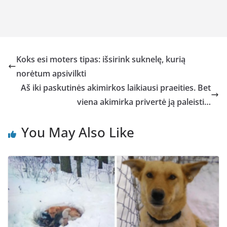
Koks esi moters tipas: išsirink suknelę, kurią
norėtum apsivilkti
Aš iki paskutinės akimirkos laikiausi praeities. Bet
viena akimirka privertė ją paleisti…
You May Also Like