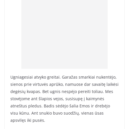
Ugniagesiai atvyko greitai. Garažas smarkiai nukentėjo,
sienos prie virtuvės aprūko, namuose dar savaitę laikėsi
degėsių kvapas. Bet ugnis nespėjo pereiti toliau. Mes
stovėjome ant šlapios vejos, susisupę į kaimynės
atneštus pledus. Badis sėdėjo šalia Emos ir drebėjo
visu kūnu. Ant snukio buvo suodžių, vienas ūsas
apsvilęs iki pusės.