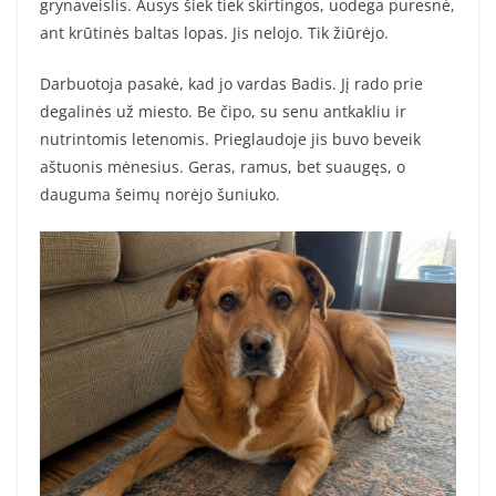
grynaveislis. Ausys šiek tiek skirtingos, uodega puresnė,
ant krūtinės baltas lopas. Jis nelojo. Tik žiūrėjo.
Darbuotoja pasakė, kad jo vardas Badis. Jį rado prie
degalinės už miesto. Be čipo, su senu antkakliu ir
nutrintomis letenomis. Prieglaudoje jis buvo beveik
aštuonis mėnesius. Geras, ramus, bet suaugęs, o
dauguma šeimų norėjo šuniuko.