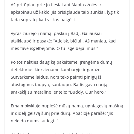
Aš pritūpiau prie jo tiesiai ant šlapios žolės ir
apkabinau už kaklo. Jis prisiglaudė taip sunkiai, lyg tik
tada suprato, kad viskas baigėsi.
Vyras žiūrėjo į namą, paskui į Badį. Galiausiai
atsiklaupė ir pasakė: “Atleisk, bičiuli. Aš maniau, kad
mes tave išgelbėjome. O tu išgelbėjai mus.”
Po tos nakties daug ką pakeitėme. Įrengėme dūmų
detektorius kiekviename kambaryje ir garaže.
Sutvarkėme laidus, nors teko paimti pinigų iš
atostogoms taupytų santaupų. Badis gavo naują
antkaklį su metaline lentele: “Buddy. Our hero.”
Ema mokykloje nupiešė mūsų namą, ugniagesių mašiną
ir didelį gelsvą šunį prie durų. Apačioje parašė: “Jis
neleido mums sudegti.”