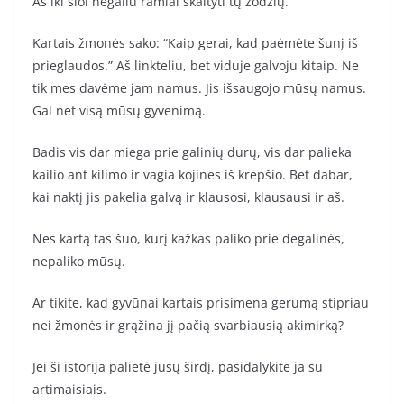
Aš iki šiol negaliu ramiai skaityti tų žodžių.
Kartais žmonės sako: “Kaip gerai, kad paėmėte šunį iš
prieglaudos.” Aš linkteliu, bet viduje galvoju kitaip. Ne
tik mes davėme jam namus. Jis išsaugojo mūsų namus.
Gal net visą mūsų gyvenimą.
Badis vis dar miega prie galinių durų, vis dar palieka
kailio ant kilimo ir vagia kojines iš krepšio. Bet dabar,
kai naktį jis pakelia galvą ir klausosi, klausausi ir aš.
Nes kartą tas šuo, kurį kažkas paliko prie degalinės,
nepaliko mūsų.
Ar tikite, kad gyvūnai kartais prisimena gerumą stipriau
nei žmonės ir grąžina jį pačią svarbiausią akimirką?
Jei ši istorija palietė jūsų širdį, pasidalykite ja su
artimaisiais.