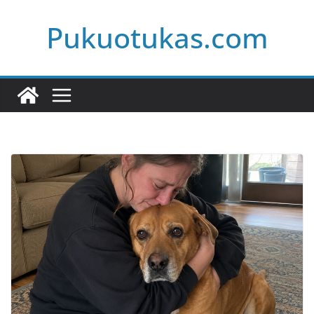
Skip
Pukuotukas.com
to
content