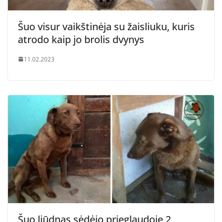
Šuo visur vaikštinėja su žaisliuku, kuris
atrodo kaip jo brolis dvynys
11.02.2023
Šuo liūdnas sėdėjo prieglaudoje 2