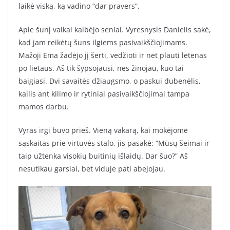
laikė viską, ką vadino “dar pravers”.
Apie šunį vaikai kalbėjo seniai. Vyresnysis Danielis sakė,
kad jam reikėtų šuns ilgiems pasivaikščiojimams.
Mažoji Ema žadėjo jį šerti, vedžioti ir net plauti letenas
po lietaus. Aš tik šypsojausi, nes žinojau, kuo tai
baigiasi. Dvi savaitės džiaugsmo, o paskui dubenėlis,
kailis ant kilimo ir rytiniai pasivaikščiojimai tampa
mamos darbu.
Vyras irgi buvo prieš. Vieną vakarą, kai mokėjome
sąskaitas prie virtuvės stalo, jis pasakė: “Mūsų šeimai ir
taip užtenka visokių buitinių išlaidų. Dar šuo?” Aš
nesutikau garsiai, bet viduje pati abejojau.