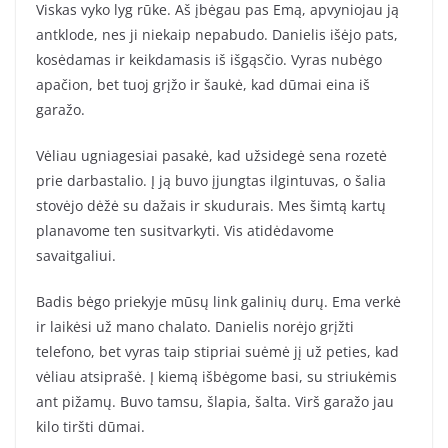
Viskas vyko lyg rūke. Aš įbėgau pas Emą, apvyniojau ją
antklode, nes ji niekaip nepabudo. Danielis išėjo pats,
kosėdamas ir keikdamasis iš išgąsčio. Vyras nubėgo
apačion, bet tuoj grįžo ir šaukė, kad dūmai eina iš
garažo.
Vėliau ugniagesiai pasakė, kad užsidegė sena rozetė
prie darbastalio. Į ją buvo įjungtas ilgintuvas, o šalia
stovėjo dėžė su dažais ir skudurais. Mes šimtą kartų
planavome ten susitvarkyti. Vis atidėdavome
savaitgaliui.
Badis bėgo priekyje mūsų link galinių durų. Ema verkė
ir laikėsi už mano chalato. Danielis norėjo grįžti
telefono, bet vyras taip stipriai suėmė jį už peties, kad
vėliau atsiprašė. Į kiemą išbėgome basi, su striukėmis
ant pižamų. Buvo tamsu, šlapia, šalta. Virš garažo jau
kilo tiršti dūmai.