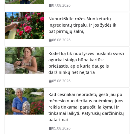
07.08.2026
Nupurkškite rožes šiuo keturių
ingredientų tirpalu, ir jos žydės iki
pat pirmųjų šalnų
06.08.2026
Kodėl ką tik nuo lysvės nuskinti švieži
agurkai staiga būna kartūs:
priežastis, apie kurią daugelis
daržininkų net neįtaria
05.08.2026
Kad česnakai nepradėtų gesti jau po
mėnesio nuo derliaus nuėmimo, juos
reikia tinkamai paruošti laikymui ir
tinkamai laikyti. Patyrusių daržininkų
patarimai
05.08.2026