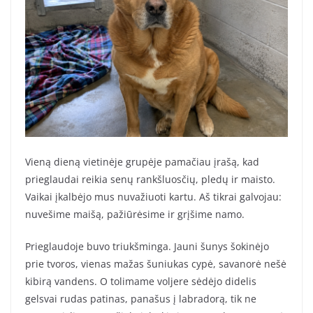
Vieną dieną vietinėje grupėje pamačiau įrašą, kad
prieglaudai reikia senų rankšluosčių, pledų ir maisto.
Vaikai įkalbėjo mus nuvažiuoti kartu. Aš tikrai galvojau:
nuvešime maišą, pažiūrėsime ir grįšime namo.
Prieglaudoje buvo triukšminga. Jauni šunys šokinėjo
prie tvoros, vienas mažas šuniukas cypė, savanorė nešė
kibirą vandens. O tolimame voljere sėdėjo didelis
gelsvai rudas patinas, panašus į labradorą, tik ne