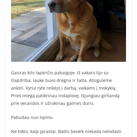
Gaisras kilo lapkričio pabaigoje. Iš vakaro lijo su
šlapdriba, lauke buvo drėgna ir šalta. Atsigulėme
anksti. Vyrui ryte reikėjo į darbą, vaikams į mokyklą.
Prieš miegą patikrinau indaplovę, išjungiau girliandą
prie verandos ir užrakinau galines duris.
Pabudau nuo lojimo.
Ne tokio, kaip įprastai. Badis beveik niekada nelodavo