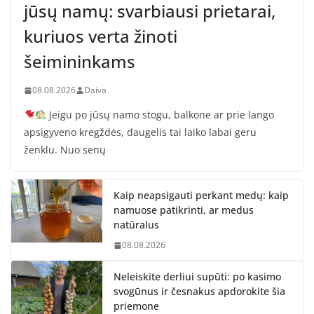
jūsų namų: svarbiausi prietarai,
kuriuos verta žinoti
šeimininkams
08.08.2026
Daiva
Jeigu po jūsų namo stogu, balkone ar prie lango
apsigyveno kregždės, daugelis tai laiko labai geru
ženklu. Nuo senų
Kaip neapsigauti perkant medų: kaip
namuose patikrinti, ar medus
natūralus
08.08.2026
Neleiskite derliui supūti: po kasimo
svogūnus ir česnakus apdorokite šia
priemone