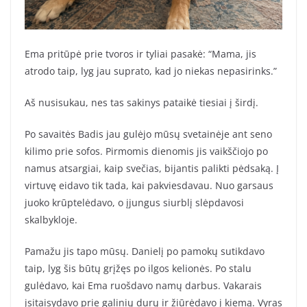
Ema pritūpė prie tvoros ir tyliai pasakė: “Mama, jis
atrodo taip, lyg jau suprato, kad jo niekas nepasirinks.”
Aš nusisukau, nes tas sakinys pataikė tiesiai į širdį.
Po savaitės Badis jau gulėjo mūsų svetainėje ant seno
kilimo prie sofos. Pirmomis dienomis jis vaikščiojo po
namus atsargiai, kaip svečias, bijantis palikti pėdsaką. Į
virtuvę eidavo tik tada, kai pakviesdavau. Nuo garsaus
juoko krūptelėdavo, o įjungus siurblį slėpdavosi
skalbykloje.
Pamažu jis tapo mūsų. Danielį po pamokų sutikdavo
taip, lyg šis būtų grįžęs po ilgos kelionės. Po stalu
gulėdavo, kai Ema ruošdavo namų darbus. Vakarais
įsitaisydavo prie galinių durų ir žiūrėdavo į kiemą. Vyras