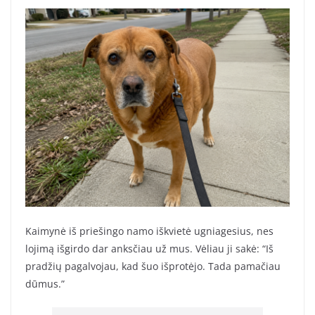
Kaimynė iš priešingo namo iškvietė ugniagesius, nes
lojimą išgirdo dar anksčiau už mus. Vėliau ji sakė: “Iš
pradžių pagalvojau, kad šuo išprotėjo. Tada pamačiau
dūmus.”