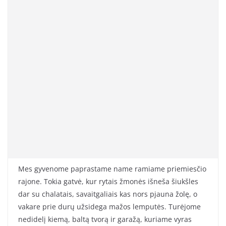
Mes gyvenome paprastame name ramiame priemiesčio
rajone. Tokia gatvė, kur rytais žmonės išneša šiukšles
dar su chalatais, savaitgaliais kas nors pjauna žolę, o
vakare prie durų užsidega mažos lemputės. Turėjome
nedidelį kiemą, baltą tvorą ir garažą, kuriame vyras