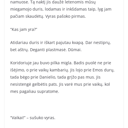
namuose. Tą naktį jis daužė letenomis mūsų
miegamojo duris, lodamas ir inkšdamas taip, lyg jam
pačiam skaudėtų. Vyras pašoko pirmas.
“Kas jam yra?”
Atidariau duris ir iškart pajutau kvapą. Dar nestiprų,
bet aštrų. Deganti plastmasė. Dūmai.
Koridoriuje jau buvo pilka migla. Badis puolė ne prie
išėjimo, o prie vaikų kambarių. Jis lojo prie Emos durų,
tada bėgo prie Danielio, tada grįžo pas mus. Jis
nesistengė gelbėtis pats. Jis varė mus prie vaikų, kol
mes pagaliau supratome.
“Vaikai!” – sušuko vyras.