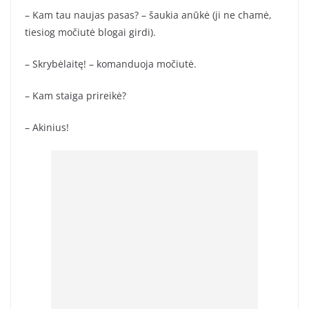
– Kam tau naujas pasas? – šaukia anūkė (ji ne chamė,
tiesiog močiutė blogai girdi).
– Skrybėlaitę! – komanduoja močiutė.
– Kam staiga prireikė?
– Akinius!