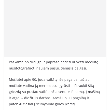
Paskambino draugė ir paprašė padėti nuvežti močiutę
nusifotografuoti naujam pasui. Senasis baigėsi.
Močiutei apie 90, juda vaikštynės pagalba, tačiau
močiutė vadina ją mersedesu. Įgrūsti – ištraukti šitą
griozdą su pusiau vaikštančia senute iš namų, į mašiną
ir atgal – didžiulis darbas. Atvažiuoju į pagalbą ir
patenku tiesiai į šeimyninio ginčo įkarštį.