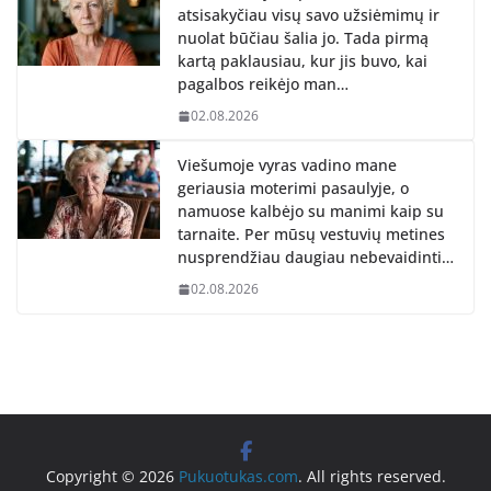
atsisakyčiau visų savo užsiėmimų ir
nuolat būčiau šalia jo. Tada pirmą
kartą paklausiau, kur jis buvo, kai
pagalbos reikėjo man…
02.08.2026
Viešumoje vyras vadino mane
geriausia moterimi pasaulyje, o
namuose kalbėjo su manimi kaip su
tarnaite. Per mūsų vestuvių metines
nusprendžiau daugiau nebevaidinti…
02.08.2026
Copyright © 2026
Pukuotukas.com
. All rights reserved.