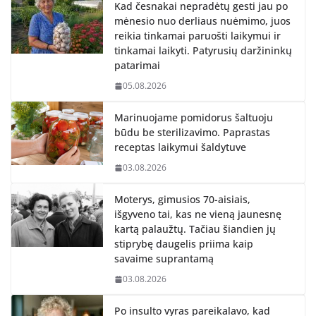
Kad česnakai nepradėtų gesti jau po
mėnesio nuo derliaus nuėmimo, juos
reikia tinkamai paruošti laikymui ir
tinkamai laikyti. Patyrusių daržininkų
patarimai
05.08.2026
Marinuojame pomidorus šaltuoju
būdu be sterilizavimo. Paprastas
receptas laikymui šaldytuve
03.08.2026
Moterys, gimusios 70-aisiais,
išgyveno tai, kas ne vieną jaunesnę
kartą palaužtų. Tačiau šiandien jų
stiprybę daugelis priima kaip
savaime suprantamą
03.08.2026
Po insulto vyras pareikalavo, kad