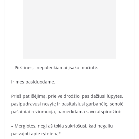
– Pirštines,- nepalenkiamai įsako močiutė.
Ir mes pasiduodame.
Prieš pat išėjimą, prie veidrodžio, pasidažiusi lūpytes,
pasipudravusi nosytę ir pasitaisiusi garbanėlę, senolė
pašaipiai reziumuoja, pamerkdama savo atspindžiui:
– Mergiotės, negi aš tokia sukriošusi, kad negaliu
pasvajoti apie rytdieną?