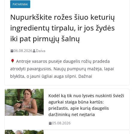
PATARIMAI
Nupurkškite rožes šiuo keturių
ingredientų tirpalu, ir jos žydės
iki pat pirmųjų šalnų
06.08.2026
Daiva
Antroje vasaros pusėje daugelis rožių pradeda
atrodyti pavargusios. Naujų pumpurų mažėja, lapai
blykšta, o jauni ūgliai auga silpni. Dažnai
Kodėl ką tik nuo lysvės nuskinti švieži
agurkai staiga būna kartūs:
priežastis, apie kurią daugelis
daržininkų net neįtaria
05.08.2026