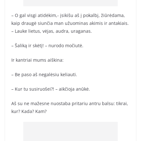
– O gal visgi atidėkim,- įsikišu aš į pokalbį, žiūrėdama,
kaip draugė siunčia man užuominas akimis ir antakiais.
– Lauke lietus, vėjas, audra, uraganas.
– Šaliką ir skėtį! – nurodo močiutė.
Ir kantriai mums aiškina:
– Be paso aš negalėsiu keliauti.
– Kur tu susiruošei?! – aikčioja anūkė.
Aš su ne mažesne nuostaba pritariu antru balsu: tikrai,
kur? Kada? Kam?