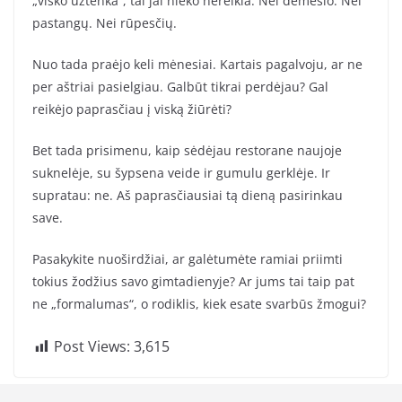
„visko užtenka“, tai jai nieko nereikia. Nei dėmesio. Nei
pastangų. Nei rūpesčių.
Nuo tada praėjo keli mėnesiai. Kartais pagalvoju, ar ne
per aštriai pasielgiau. Galbūt tikrai perdėjau? Gal
reikėjo paprasčiau į viską žiūrėti?
Bet tada prisimenu, kaip sėdėjau restorane naujoje
suknelėje, su šypsena veide ir gumulu gerklėje. Ir
supratau: ne. Aš paprasčiausiai tą dieną pasirinkau
save.
Pasakykite nuoširdžiai, ar galėtumėte ramiai priimti
tokius žodžius savo gimtadienyje? Ar jums tai taip pat
ne „formalumas“, o rodiklis, kiek esate svarbūs žmogui?
Post Views:
3,615