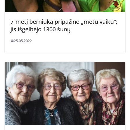
7-metį berniuką pripažino „metų vaiku“:
jis išgelbėjo 1300 šunų
25.05.2022