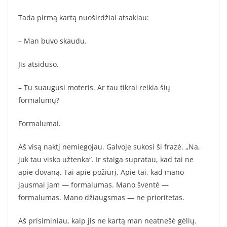
Tada pirmą kartą nuoširdžiai atsakiau:
– Man buvo skaudu.
Jis atsiduso.
– Tu suaugusi moteris. Ar tau tikrai reikia šių
formalumų?
Formalumai.
Aš visą naktį nemiegojau. Galvoje sukosi ši frazė. „Na,
juk tau visko užtenka“. Ir staiga supratau, kad tai ne
apie dovaną. Tai apie požiūrį. Apie tai, kad mano
jausmai jam — formalumas. Mano šventė —
formalumas. Mano džiaugsmas — ne prioritetas.
Aš prisiminiau, kaip jis ne kartą man neatnešė gėlių.