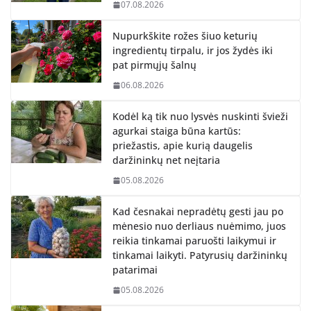
07.08.2026
Nupurkškite rožes šiuo keturių
ingredientų tirpalu, ir jos žydės iki
pat pirmųjų šalnų
06.08.2026
Kodėl ką tik nuo lysvės nuskinti švieži
agurkai staiga būna kartūs:
priežastis, apie kurią daugelis
daržininkų net neįtaria
05.08.2026
Kad česnakai nepradėtų gesti jau po
mėnesio nuo derliaus nuėmimo, juos
reikia tinkamai paruošti laikymui ir
tinkamai laikyti. Patyrusių daržininkų
patarimai
05.08.2026