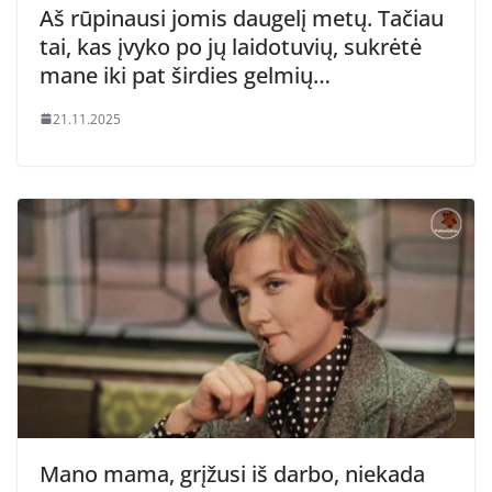
Aš rūpinausi jomis daugelį metų. Tačiau
tai, kas įvyko po jų laidotuvių, sukrėtė
mane iki pat širdies gelmių…
21.11.2025
Mano mama, grįžusi iš darbo, niekada