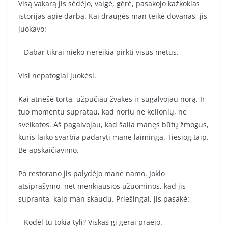
Visą vakarą jis sėdėjo, valgė, gėrė, pasakojo kažkokias
istorijas apie darbą. Kai draugės man teikė dovanas, jis
juokavo:
– Dabar tikrai nieko nereikia pirkti visus metus.
Visi nepatogiai juokėsi.
Kai atnešė tortą, užpūčiau žvakes ir sugalvojau norą. Ir
tuo momentu supratau, kad noriu ne kelionių, ne
sveikatos. Aš pagalvojau, kad šalia manęs būtų žmogus,
kuris laiko svarbia padaryti mane laiminga. Tiesiog taip.
Be apskaičiavimo.
Po restorano jis palydėjo mane namo. Jokio
atsiprašymo, net menkiausios užuominos, kad jis
supranta, kaip man skaudu. Priešingai, jis pasakė:
– Kodėl tu tokia tyli? Viskas gi gerai praėjo.