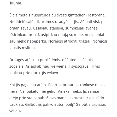
šiluma.
Šiais metais nusprendžiau švęsti gimtadienį restorane.
Nedidelė salė, tik artimos draugės ir jis. Aš pati viską
organizavau. Užsakiau staliuką, sumokėjau avansą,
išsirinkau tortą. Nusipirkau naują suknelę, nors seniai
sau nieko nebeperku. Norėjosi atrodyti gražiai. Norėjosi
jaustis mylima.
Draugės atėjo su puokštėmis, dėžutėmis, šiltais
žodžiais. Aš apkabinau kiekvieną ir šypsojausi. Ir vis
laukiau prie durų. Jis vėlavo.
Kai jis pagaliau atėjo, iškart supratau — rankose nieko
nėra. Nei paketo, nei gėlių. Visiškai nieko. Jis ramiai
atėjo prie stalo, pabučiavo mane į skruostą ir atsisėdo.
Laukiau. Galbūt jis paliko automobilį? Galbūt siurprizas
vėliau?