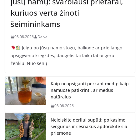
jūsų namų: svarbiausi prietarai,
kuriuos verta žinoti
šeimininkams
08.08.2026
Daiva
Jeigu po jūsų namo stogu, balkone ar prie lango
apsigyveno kregždės, daugelis tai laiko labai geru
ženklu. Nuo senų
Kaip neapsigauti perkant medų: kaip
namuose patikrinti, ar medus
natūralus
08.08.2026
Neleiskite derliui supūti: po kasimo
svogūnus ir česnakus apdorokite šia
priemone