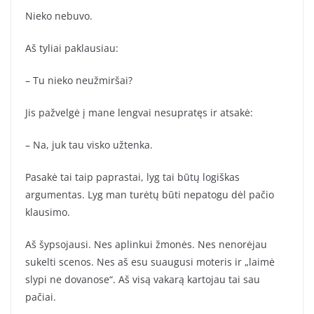
Nieko nebuvo.
Aš tyliai paklausiau:
– Tu nieko neužmiršai?
Jis pažvelgė į mane lengvai nesupratęs ir atsakė:
– Na, juk tau visko užtenka.
Pasakė tai taip paprastai, lyg tai būtų logiškas
argumentas. Lyg man turėtų būti nepatogu dėl pačio
klausimo.
Aš šypsojausi. Nes aplinkui žmonės. Nes nenorėjau
sukelti scenos. Nes aš esu suaugusi moteris ir „laimė
slypi ne dovanose“. Aš visą vakarą kartojau tai sau
pačiai.