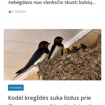
nebėgdavo nuo slenksčio skusti bulvių…
21.03.2024
PATARIMAI
Kodėl kregždės suka lizdus prie