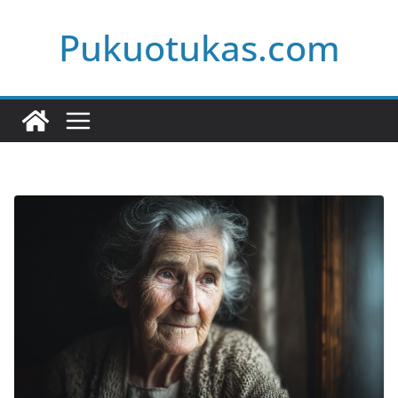
Skip
Pukuotukas.com
to
content