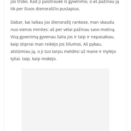
jos trūko. Kad ji pasitraukė iš gyvenimo, o aš pažinau ją
tik per šiuos dienoraščio puslapius.
Dabar, kai laikau jos dienoraštį rankose, man skaudu
nuo vienos minties: aš per vėlai pažinau savo motiną.
Visą gyvenimą gyvenau šalia jos ir taip ir nepasakiau,
kaip stipriai man reikėjo jos šilumos. Aš pykau,
atstūmiau ją, o ji tuo tarpu meldėsi už mane ir mylėjo
tyliai, taip, kaip mokėjo.