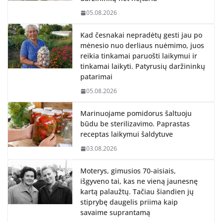
05.08.2026
Kad česnakai nepradėtų gesti jau po
mėnesio nuo derliaus nuėmimo, juos
reikia tinkamai paruošti laikymui ir
tinkamai laikyti. Patyrusių daržininkų
patarimai
05.08.2026
Marinuojame pomidorus šaltuoju
būdu be sterilizavimo. Paprastas
receptas laikymui šaldytuve
03.08.2026
Moterys, gimusios 70-aisiais,
išgyveno tai, kas ne vieną jaunesnę
kartą palaužtų. Tačiau šiandien jų
stiprybę daugelis priima kaip
savaime suprantamą