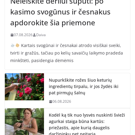
Neleiskite derliui supūti: po
kasimo svogūnus ir česnakus
apdorokite šia priemone
07.08.2026
Daiva
Kartais svogūnai ir česnakai atrodo visiškai sveiki,
tvirti ir gražūs, tačiau po kelių savaičių laikymo pradeda
minkštėti, pasidengia dėmėmis
Nupurkškite rožes šiuo keturių
ingredientų tirpalu, ir jos žydės iki
pat pirmųjų šalnų
06.08.2026
Kodėl ką tik nuo lysvės nuskinti švieži
agurkai staiga būna kartūs:
priežastis, apie kurią daugelis
daržininkų net neįtaria