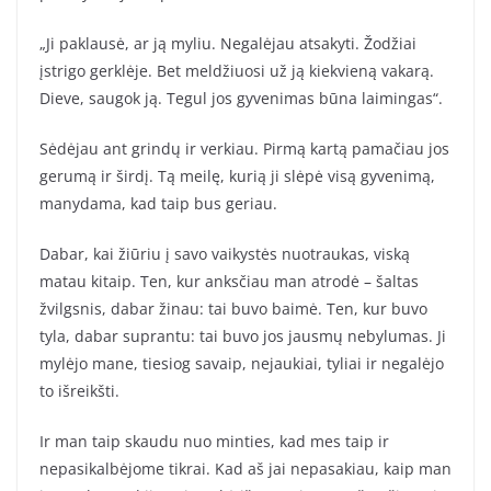
„Ji paklausė, ar ją myliu. Negalėjau atsakyti. Žodžiai
įstrigo gerklėje. Bet meldžiuosi už ją kiekvieną vakarą.
Dieve, saugok ją. Tegul jos gyvenimas būna laimingas“.
Sėdėjau ant grindų ir verkiau. Pirmą kartą pamačiau jos
gerumą ir širdį. Tą meilę, kurią ji slėpė visą gyvenimą,
manydama, kad taip bus geriau.
Dabar, kai žiūriu į savo vaikystės nuotraukas, viską
matau kitaip. Ten, kur anksčiau man atrodė – šaltas
žvilgsnis, dabar žinau: tai buvo baimė. Ten, kur buvo
tyla, dabar suprantu: tai buvo jos jausmų nebylumas. Ji
mylėjo mane, tiesiog savaip, nejaukiai, tyliai ir negalėjo
to išreikšti.
Ir man taip skaudu nuo minties, kad mes taip ir
nepasikalbėjome tikrai. Kad aš jai nepasakiau, kaip man