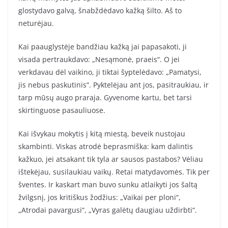
glostydavo galvą, šnabždėdavo kažką šilto. Aš to
neturėjau.
Kai paauglystėje bandžiau kažką jai papasakoti, ji
visada pertraukdavo: „Nesąmonė, praeis“. O jei
verkdavau dėl vaikino, ji tiktai šyptelėdavo: „Pamatysi,
jis nebus paskutinis“. Pyktelėjau ant jos, pasitraukiau, ir
tarp mūsų augo praraja. Gyvenome kartu, bet tarsi
skirtinguose pasauliuose.
Kai išvykau mokytis į kitą miestą, beveik nustojau
skambinti. Viskas atrodė beprasmiška: kam dalintis
kažkuo, jei atsakant tik tyla ar sausos pastabos? Vėliau
ištekėjau, susilaukiau vaikų. Retai matydavomės. Tik per
šventes. Ir kaskart man buvo sunku atlaikyti jos šaltą
žvilgsnį, jos kritiškus žodžius: „Vaikai per ploni“,
„Atrodai pavargusi“, „Vyras galėtų daugiau uždirbti“.