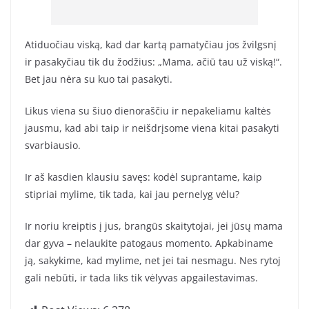
Atiduočiau viską, kad dar kartą pamatyčiau jos žvilgsnį
ir pasakyčiau tik du žodžius: „Mama, ačiū tau už viską!“.
Bet jau nėra su kuo tai pasakyti.
Likus viena su šiuo dienoraščiu ir nepakeliamu kaltės
jausmu, kad abi taip ir neišdrįsome viena kitai pasakyti
svarbiausio.
Ir aš kasdien klausiu savęs: kodėl suprantame, kaip
stipriai mylime, tik tada, kai jau pernelyg vėlu?
Ir noriu kreiptis į jus, brangūs skaitytojai, jei jūsų mama
dar gyva – nelaukite patogaus momento. Apkabiname
ją, sakykime, kad mylime, net jei tai nesmagu. Nes rytoj
gali nebūti, ir tada liks tik vėlyvas apgailestavimas.