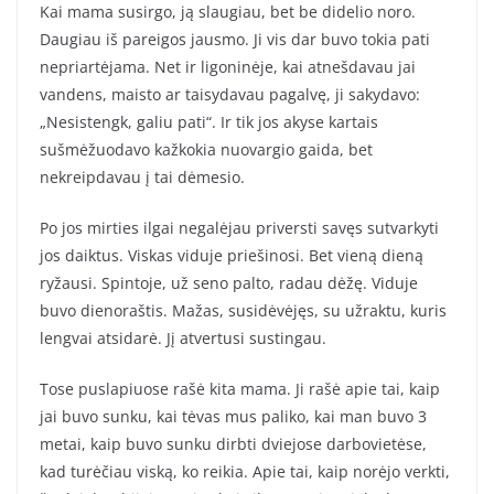
Kai mama susirgo, ją slaugiau, bet be didelio noro.
Daugiau iš pareigos jausmo. Ji vis dar buvo tokia pati
nepriartėjama. Net ir ligoninėje, kai atnešdavau jai
vandens, maisto ar taisydavau pagalvę, ji sakydavo:
„Nesistengk, galiu pati“. Ir tik jos akyse kartais
sušmėžuodavo kažkokia nuovargio gaida, bet
nekreipdavau į tai dėmesio.
Po jos mirties ilgai negalėjau priversti savęs sutvarkyti
jos daiktus. Viskas viduje priešinosi. Bet vieną dieną
ryžausi. Spintoje, už seno palto, radau dėžę. Viduje
buvo dienoraštis. Mažas, susidėvėjęs, su užraktu, kuris
lengvai atsidarė. Jį atvertusi sustingau.
Tose puslapiuose rašė kita mama. Ji rašė apie tai, kaip
jai buvo sunku, kai tėvas mus paliko, kai man buvo 3
metai, kaip buvo sunku dirbti dviejose darbovietėse,
kad turėčiau viską, ko reikia. Apie tai, kaip norėjo verkti,