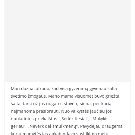
Man dažnai atrodo, kad visą gyvenimą gyvenau šalia
svetimo žmogaus. Mano mama visuomet buvo griežta,
šalta, tarsi už jos nugaros stovėtų siena, per kurią
neįmanoma prasibrauti. Nuo vaikystės jaučiau jos
nuolatinius priekaištus: „Sėdėk tiesiai“, „Mokykis
geriau“, „Neverk dėl smulkmenų“. Pavydėjau draugėms,
kurių mamytės jas apkabindavo susitikimo metu,