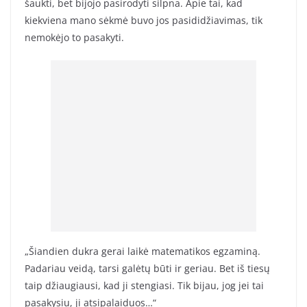
šaukti, bet bijojo pasirodyti silpna. Apie tai, kad
kiekviena mano sėkmė buvo jos pasididžiavimas, tik
nemokėjo to pasakyti.
„Šiandien dukra gerai laikė matematikos egzaminą.
Padariau veidą, tarsi galėtų būti ir geriau. Bet iš tiesų
taip džiaugiausi, kad ji stengiasi. Tik bijau, jog jei tai
pasakysiu, ji atsipalaiduos…“