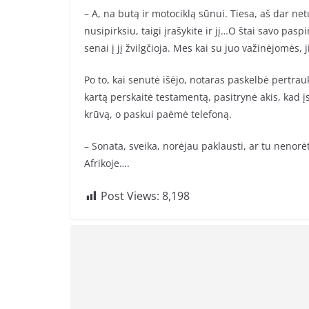
– A, na butą ir motociklą sūnui. Tiesa, aš dar net
nusipirksiu, taigi įrašykite ir jį…O štai savo pas
senai į jį žvilgčioja. Mes kai su juo važinėjomės, 
Po to, kai senutė išėjo, notaras paskelbė pertrau
kartą perskaitė testamentą, pasitrynė akis, kad įsi
krūvą, o paskui paėmė telefoną.
– Sonata, sveika, norėjau paklausti, ar tu nenorė
Afrikoje….
Post Views:
8,198