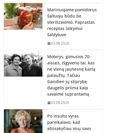
Marinuojame pomidorus
šaltuoju būdu be
sterilizavimo. Paprastas
receptas laikymui
šaldytuve
03.08.2026
Moterys, gimusios 70-
aisiais, išgyveno tai, kas
ne vieną jaunesnę kartą
palaužtų. Tačiau
šiandien jų stiprybę
daugelis priima kaip
savaime suprantamą
03.08.2026
Po insulto vyras
pareikalavo, kad
atsisakyčiau visų savo