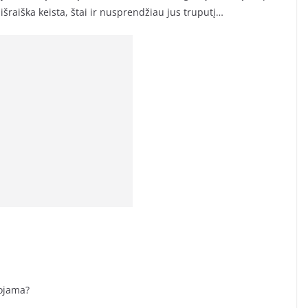
šraiška keista, štai ir nusprendžiau jus truputį…
nojama?