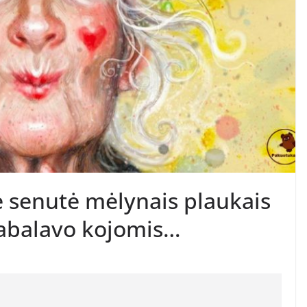
 senutė mėlynais plaukais
 tabalavo kojomis…