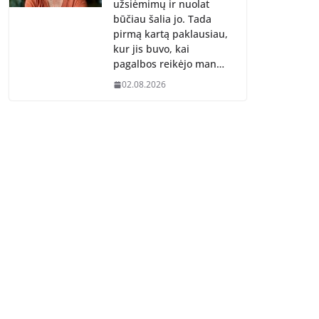
užsiėmimų ir nuolat
būčiau šalia jo. Tada
pirmą kartą paklausiau,
kur jis buvo, kai
pagalbos reikėjo man…
02.08.2026