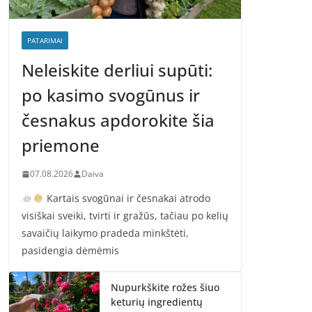
PATARIMAI
Neleiskite derliui supūti:
po kasimo svogūnus ir
česnakus apdorokite šia
priemone
07.08.2026
Daiva
Kartais svogūnai ir česnakai atrodo
visiškai sveiki, tvirti ir gražūs, tačiau po kelių
savaičių laikymo pradeda minkštėti,
pasidengia dėmėmis
Nupurkškite rožes šiuo
keturių ingredientų