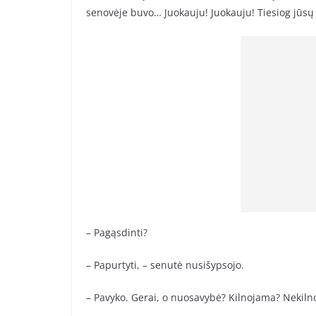
senovėje buvo… Juokauju! Juokauju! Tiesiog jūsų i
– Pagąsdinti?
– Papurtyti, – senutė nusišypsojo.
– Pavyko. Gerai, o nuosavybė? Kilnojama? Nekil