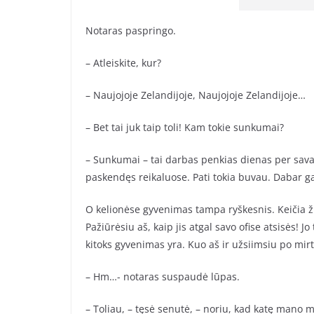
Notaras paspringo.
– Atleiskite, kur?
– Naujojoje Zelandijoje, Naujojoje Zelandijoje…
– Bet tai juk taip toli! Kam tokie sunkumai?
– Sunkumai – tai darbas penkias dienas per savait
paskendęs reikaluose. Pati tokia buvau. Dabar gail
O kelionėse gyvenimas tampa ryškesnis. Keičia žm
Pažiūrėsiu aš, kaip jis atgal savo ofise atsisės! 
kitoks gyvenimas yra. Kuo aš ir užsiimsiu po mirti
– Hm…- notaras suspaudė lūpas.
– Toliau, – tęsė senutė, – noriu, kad katę mano 