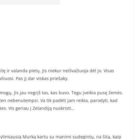
ę ir valanda pietų. Jis niekur neišvažiuoja dėl jo. Visas
iuosi. Pas jį dar viskas priešaky.
ogų. Jis jau negrįš tas, kas buvo. Tegu įveikia pusę žemės.
Jo ten nebenutempsi. Va tik padėti jam reikia, parodyti, kad
es. Vis geriau į Zelandiją nuskristi…
mylimiausią Murką kartu su manimi sudegintų, na šitą, kaip