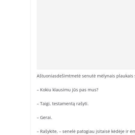
Aštuoniasdešimtmetė senutė mėlynais plaukais s
– Kokiu klausimu jūs pas mus?
– Taigi, testamentą rašyti.
– Gerai.
– Rašykite, – senelė patogiau įsitaisė kėdėje ir ė