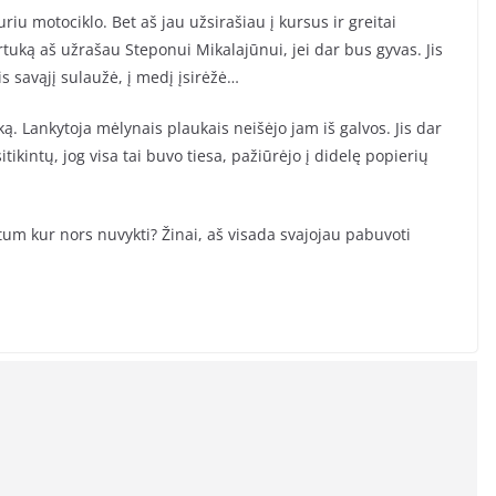
uriu motociklo. Bet aš jau užsirašiau į kursus ir greitai
pirtuką aš užrašau Steponui Mikalajūnui, jei dar bus gyvas. Jis
jis savąjį sulaužė, į medį įsirėžė…
ką. Lankytoja mėlynais plaukais neišėjo jam iš galvos. Jis dar
tikintų, jog visa tai buvo tiesa, pažiūrėjo į didelę popierių
tum kur nors nuvykti? Žinai, aš visada svajojau pabuvoti