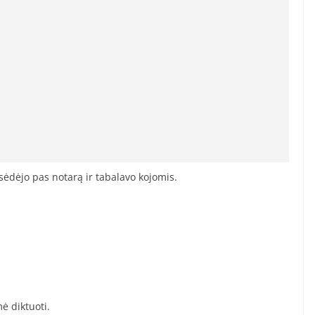
ėdėjo pas notarą ir tabalavo kojomis.
mė diktuoti.