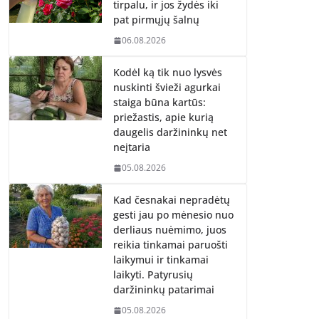
tirpalu, ir jos žydės iki
pat pirmųjų šalnų
06.08.2026
Kodėl ką tik nuo lysvės
nuskinti švieži agurkai
staiga būna kartūs:
priežastis, apie kurią
daugelis daržininkų net
neįtaria
05.08.2026
Kad česnakai nepradėtų
gesti jau po mėnesio nuo
derliaus nuėmimo, juos
reikia tinkamai paruošti
laikymui ir tinkamai
laikyti. Patyrusių
daržininkų patarimai
05.08.2026