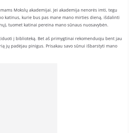
imams Mokslų akademijai. Jei akademija nenorės imti, tegu
no katinus, kurie bus pas mane mano mirties dieną, išdalinti
tinų), tuomet katinai pereina mano sūnaus nuosavybėn.
tiduoti į biblioteką. Bet aš primygtinai rekomenduoju bent jau
urią jų padėjau pinigus. Prisakau savo sūnui išbarstyti mano