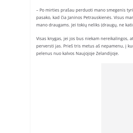
– Po mirties prašau perduoti mano smegenis tyr
pasako, kad čia Janinos Petrauskienės. Visus ma
mano draugams. Jei tokių neliks (draugų, ne ka
Visas knygas, jei jos bus niekam nereikalingos, a
perversti jas. Prieš tris metus aš nepamenu, į k
pelenus nuo kalvos Naujojoje Zelandijoje.