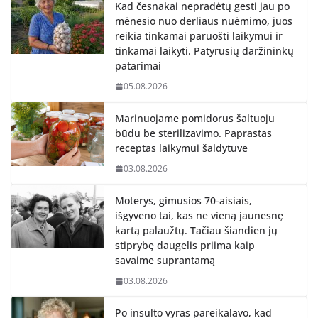
Kad česnakai nepradėtų gesti jau po
mėnesio nuo derliaus nuėmimo, juos
reikia tinkamai paruošti laikymui ir
tinkamai laikyti. Patyrusių daržininkų
patarimai
05.08.2026
Marinuojame pomidorus šaltuoju
būdu be sterilizavimo. Paprastas
receptas laikymui šaldytuve
03.08.2026
Moterys, gimusios 70-aisiais,
išgyveno tai, kas ne vieną jaunesnę
kartą palaužtų. Tačiau šiandien jų
stiprybę daugelis priima kaip
savaime suprantamą
03.08.2026
Po insulto vyras pareikalavo, kad