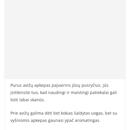
Purus avižų apkepas paįvairins jūsų pusryčius, jūs
įsitikinsite tuo, kad naudingi ir maistingi patiekalai gali
būti labai skanūs.
Prie avižų galima dėti bet kokias šaldytas uogas, bet su
vyšniomis apkepas gaunasi ypač aromatingas.