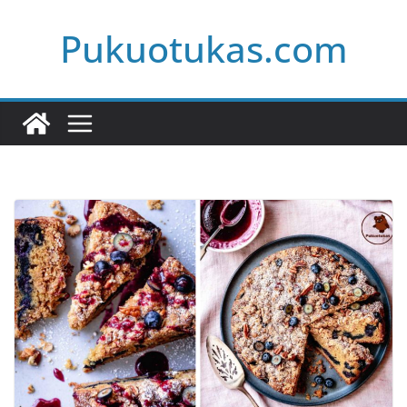
Skip
Pukuotukas.com
to
content