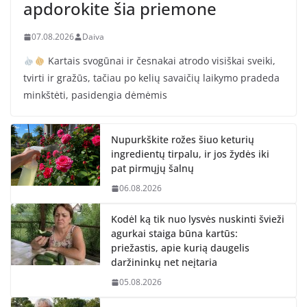
apdorokite šia priemone
07.08.2026
Daiva
Kartais svogūnai ir česnakai atrodo visiškai sveiki,
tvirti ir gražūs, tačiau po kelių savaičių laikymo pradeda
minkštėti, pasidengia dėmėmis
Nupurkškite rožes šiuo keturių
ingredientų tirpalu, ir jos žydės iki
pat pirmųjų šalnų
06.08.2026
Kodėl ką tik nuo lysvės nuskinti švieži
agurkai staiga būna kartūs:
priežastis, apie kurią daugelis
daržininkų net neįtaria
05.08.2026