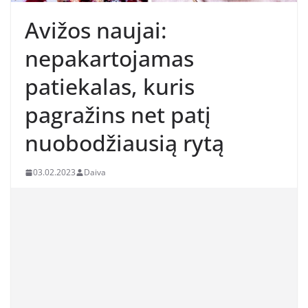
Avižos naujai:
nepakartojamas
patiekalas, kuris
pagražins net patį
nuobodžiausią rytą
03.02.2023
Daiva