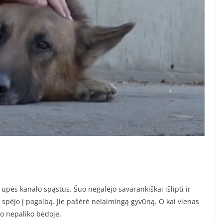
 upės kanalo spąstus. Šuo negalėjo savarankiškai išlipti ir
 spėjo į pagalbą. Jie pašėrė nelaimingą gyvūną. O kai vienas
 jo nepaliko bėdoje.