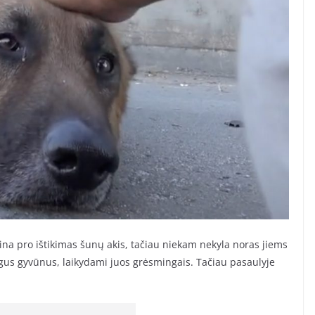
na pro ištikimas šunų akis, tačiau niekam nekyla noras jiems
ngus gyvūnus, laikydami juos grėsmingais. Tačiau pasaulyje