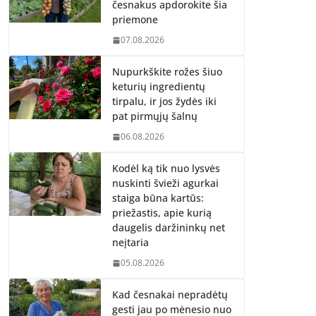
česnakus apdorokite šia
priemone
07.08.2026
Nupurkškite rožes šiuo
keturių ingredientų
tirpalu, ir jos žydės iki
pat pirmųjų šalnų
06.08.2026
Kodėl ką tik nuo lysvės
nuskinti švieži agurkai
staiga būna kartūs:
priežastis, apie kurią
daugelis daržininkų net
neįtaria
05.08.2026
Kad česnakai nepradėtų
gesti jau po mėnesio nuo