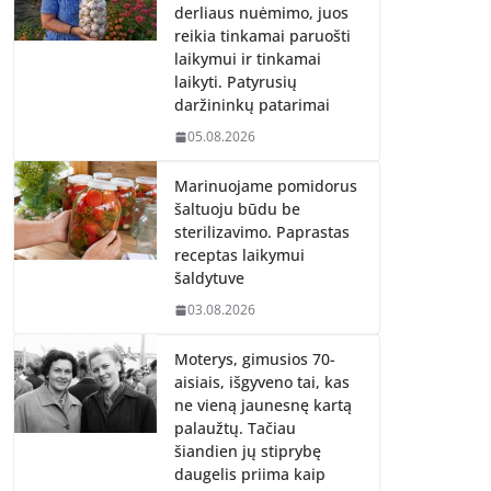
derliaus nuėmimo, juos
reikia tinkamai paruošti
laikymui ir tinkamai
laikyti. Patyrusių
daržininkų patarimai
05.08.2026
Marinuojame pomidorus
šaltuoju būdu be
sterilizavimo. Paprastas
receptas laikymui
šaldytuve
03.08.2026
Moterys, gimusios 70-
aisiais, išgyveno tai, kas
ne vieną jaunesnę kartą
palaužtų. Tačiau
šiandien jų stiprybę
daugelis priima kaip