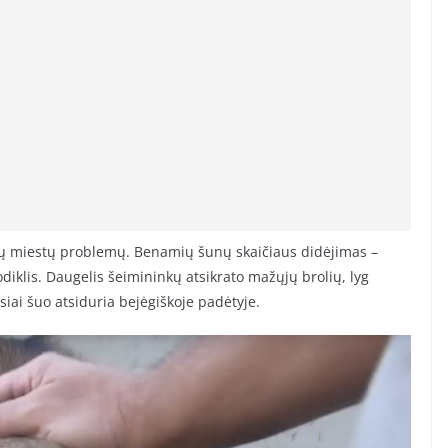
lių miestų problemų. Benamių šunų skaičiaus didėjimas –
iklis. Daugelis šeimininkų atsikrato mažųjų brolių, lyg
siai šuo atsiduria bejėgiškoje padėtyje.