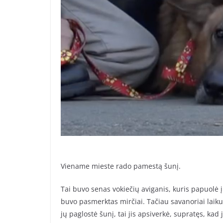
Viename mieste rado pamestą šunį.
Tai buvo senas vokiečių aviganis, kuris papuolė į
buvo pasmerktas mirčiai. Tačiau savanoriai laiku
jų paglostė šunį, tai jis apsiverkė, supratęs, kad