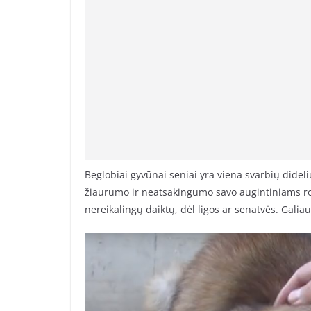
Beglobiai gyvūnai seniai yra viena svarbių dide
žiaurumo ir neatsakingumo savo augintiniams rod
nereikalingų daiktų, dėl ligos ar senatvės. Galiau