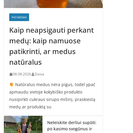
PATARIMAI
Kaip neapsigauti perkant
medų: kaip namuose
patikrinti, ar medus
natūralus
08.08.2026
Daiva
Natūralus medus nėra pigus, todėl ypač
apmaudu vietoje kokybiško produkto
nusipirkti cukraus sirupo mišinį, praskiestą
medų ar produktą su
Neleiskite derliui supūti:
po kasimo svogūnus ir