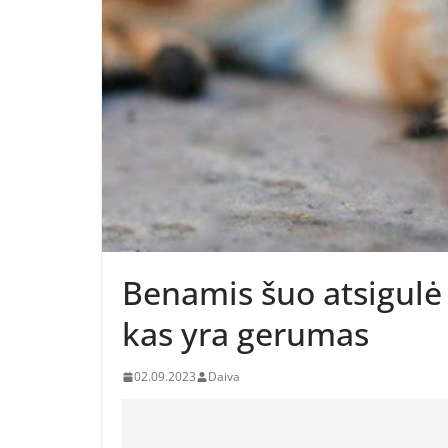
Benamis šuo atsigulė i
kas yra gerumas
02.09.2023
Daiva