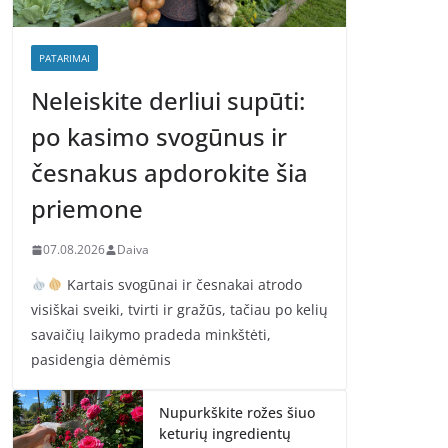
PATARIMAI
Neleiskite derliui supūti:
po kasimo svogūnus ir
česnakus apdorokite šia
priemone
07.08.2026
Daiva
Kartais svogūnai ir česnakai atrodo
visiškai sveiki, tvirti ir gražūs, tačiau po kelių
savaičių laikymo pradeda minkštėti,
pasidengia dėmėmis
Nupurkškite rožes šiuo
keturių ingredientų