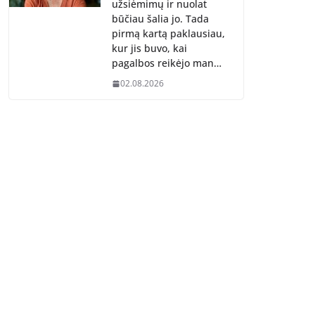
užsiėmimų ir nuolat
būčiau šalia jo. Tada
pirmą kartą paklausiau,
kur jis buvo, kai
pagalbos reikėjo man…
02.08.2026