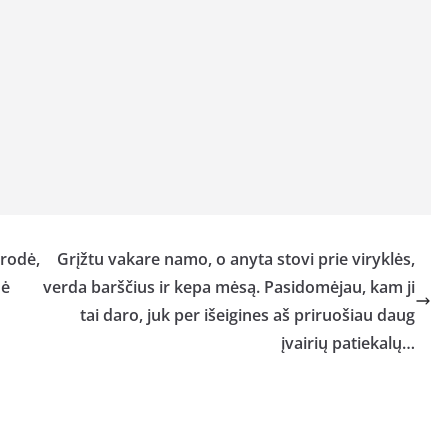
rodė,
Grįžtu vakare namo, o anyta stovi prie viryklės,
dė
verda barščius ir kepa mėsą. Pasidomėjau, kam ji
tai daro, juk per išeigines aš priruošiau daug
įvairių patiekalų…