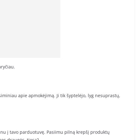
aryčiau.
žsiminiau apie apmokėjimą. Ji tik šyptelėjo, lyg nesuprastų,
einu į tavo parduotuvę. Pasiimu pilną krepšį produktų
mes draugės, tiesa?