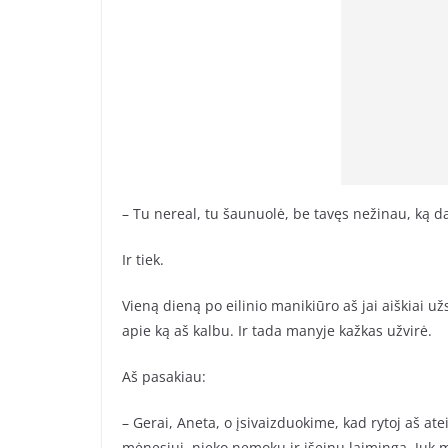
– Tu nereal, tu šaunuolė, be tavęs nežinau, ką d
Ir tiek.
Vieną dieną po eilinio manikiūro aš jai aiškiai u
apie ką aš kalbu. Ir tada manyje kažkas užvirė.
Aš pasakiau:
– Gerai, Aneta, o įsivaizduokime, kad rytoj aš at
mėnesiui, nieko nemoku ir išeinu laiminga. Juk 