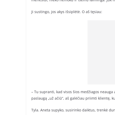
Ji sustingo, jos akys išsiplėtė. O aš tęsiau:
– Tu supranti, kad visos šios medžiagos neauga a
paslaugą „už ačiū“, aš galėčiau priimti klientę, k
Tyla. Aneta supyko, susirinko daiktus, trenkė du