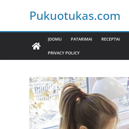
Skip
Pukuotukas.com
to
content
ĮDOMU
PATARIMAI
RECEPTAI
PRIVACY POLICY