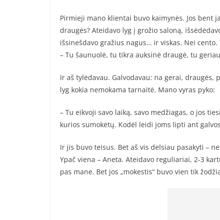
Pirmieji mano klientai buvo kaimynės. Jos bent j
draugės? Ateidavo lyg į grožio saloną, išsėdėdavo
išsinešdavo gražius nagus… ir viskas. Nei cento.
– Tu šaunuolė, tu tikra auksinė draugė, tu geriau
Ir aš tylėdavau. Galvodavau: na gerai, draugės, p
lyg kokia nemokama tarnaitė. Mano vyras pyko:
– Tu eikvoji savo laiką, savo medžiagas, o jos tie
kurios sumokėtų. Kodėl leidi joms lipti ant galvo
Ir jis buvo teisus. Bet aš vis delsiau pasakyti – n
Ypač viena – Aneta. Ateidavo reguliariai, 2-3 kar
pas mane. Bet jos „mokestis“ buvo vien tik žodžia