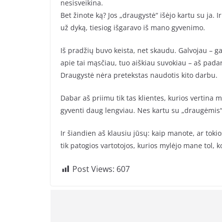
nesisveikina.
Bet žinote ką? Jos „draugystė“ išėjo kartu su ja. I
už dyką, tiesiog išgaravo iš mano gyvenimo.
Iš pradžių buvo keista, net skaudu. Galvojau – ga
apie tai mąsčiau, tuo aiškiau suvokiau – aš padari
Draugystė nėra pretekstas naudotis kito darbu.
Dabar aš priimu tik tas klientes, kurios vertina m
gyventi daug lengviau. Nes kartu su „draugėmis“,
Ir šiandien aš klausiu jūsų: kaip manote, ar toki
tik patogios vartotojos, kurios mylėjo mane tol,
Post Views:
607