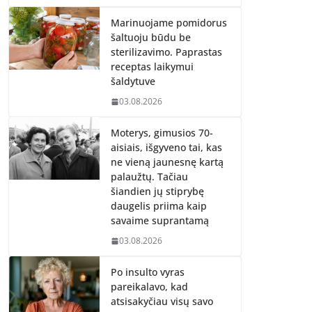
Marinuojame pomidorus
šaltuoju būdu be
sterilizavimo. Paprastas
receptas laikymui
šaldytuve
03.08.2026
Moterys, gimusios 70-
aisiais, išgyveno tai, kas
ne vieną jaunesnę kartą
palaužtų. Tačiau
šiandien jų stiprybę
daugelis priima kaip
savaime suprantamą
03.08.2026
Po insulto vyras
pareikalavo, kad
atsisakyčiau visų savo