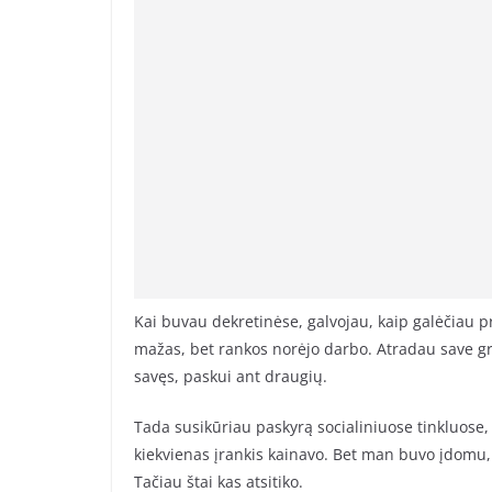
Kai buvau dekretinėse, galvojau, kaip galėčiau pr
mažas, bet rankos norėjo darbo. Atradau save gro
savęs, paskui ant draugių.
Tada susikūriau paskyrą socialiniuose tinkluose, 
kiekvienas įrankis kainavo. Bet man buvo įdomu, 
Tačiau štai kas atsitiko.