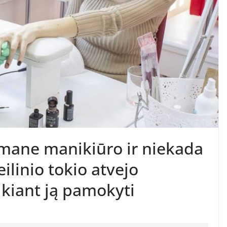
mane manikiūro ir niekada
linio tokio atvejo
ikiant ją pamokyti