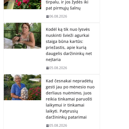
tirpalu, ir jos žydės iki
pat pirmųjų šalnų
06.08.2026
Kodėl ką tik nuo lysvės
nuskinti švieži agurkai
staiga būna kartūs:
priežastis, apie kurią
daugelis daržininkų net
neįtaria
05.08.2026
Kad česnakai nepradėtų
gesti jau po mėnesio nuo
derliaus nuėmimo, juos
reikia tinkamai paruošti
laikymui ir tinkamai
laikyti. Patyrusių
daržininkų patarimai
05.08.2026