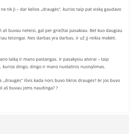
r ne tik ji – dar kelios „draugės“, kurios taip pat viską gaudavo
l aš buvau neteisi, gal per griežtai pasakiau. Bet kuo daugiau
au teisingai. Nes darbas yra darbas, ir už jį reikia mokėti.
ano laiką ir mano pastangas. Ir pasakysiu atvirai – taip
 kurios dingo, dingo ir mano nuolatinis nusivylimas.
os „draugės“ išvis kada nors buvo tikros draugės? Ar jos buvo
 kol aš buvau joms naudinga? ?