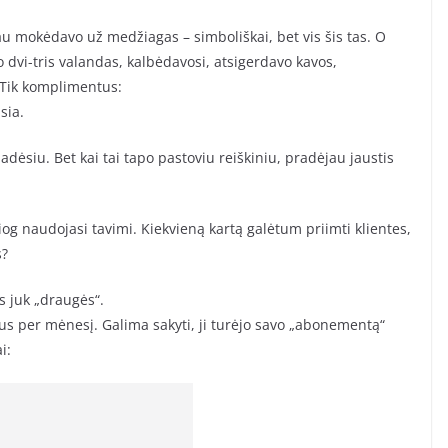
au mokėdavo už medžiagas – simboliškai, bet vis šis tas. O
 dvi-tris valandas, kalbėdavosi, atsigerdavo kavos,
 Tik komplimentus:
sia.
adėsiu. Bet kai tai tapo pastoviu reiškiniu, pradėjau jaustis
siog naudojasi tavimi. Kiekvieną kartą galėtum priimti klientes,
s?
es juk „draugės“.
tus per mėnesį. Galima sakyti, ji turėjo savo „abonementą“
i: