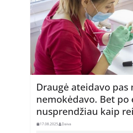
Draugė ateidavo pas 
nemokėdavo. Bet po ei
nusprendžiau kaip re
17.08.2025
Daiva