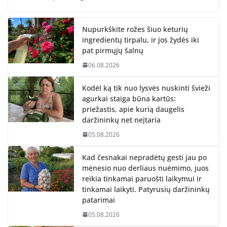
Nupurkškite rožes šiuo keturių
ingredientų tirpalu, ir jos žydės iki
pat pirmųjų šalnų
06.08.2026
Kodėl ką tik nuo lysvės nuskinti švieži
agurkai staiga būna kartūs:
priežastis, apie kurią daugelis
daržininkų net neįtaria
05.08.2026
Kad česnakai nepradėtų gesti jau po
mėnesio nuo derliaus nuėmimo, juos
reikia tinkamai paruošti laikymui ir
tinkamai laikyti. Patyrusių daržininkų
patarimai
05.08.2026