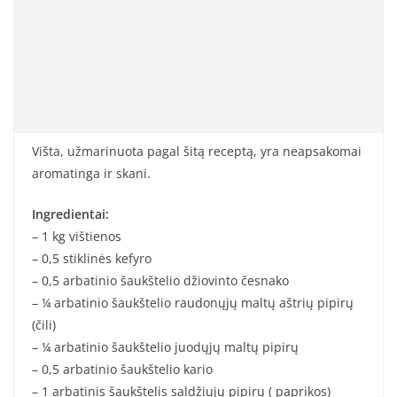
Višta, užmarinuota pagal šitą receptą, yra neapsakomai
aromatinga ir skani.
Ingredientai:
– 1 kg vištienos
– 0,5 stiklinės kefyro
– 0,5 arbatinio šaukštelio džiovinto česnako
– ¼ arbatinio šaukštelio raudonųjų maltų aštrių pipirų
(čili)
– ¼ arbatinio šaukštelio juodųjų maltų pipirų
– 0,5 arbatinio šaukštelio kario
– 1 arbatinis šaukštelis saldžiųjų pipirų ( paprikos)