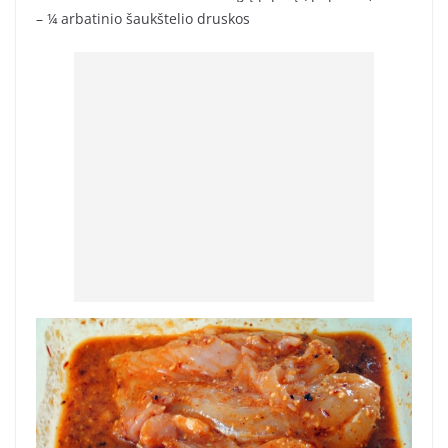
– ¼ arbatinio šaukštelio druskos