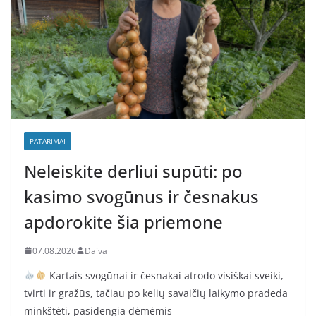
PATARIMAI
Neleiskite derliui supūti: po
kasimo svogūnus ir česnakus
apdorokite šia priemone
07.08.2026
Daiva
Kartais svogūnai ir česnakai atrodo visiškai sveiki,
tvirti ir gražūs, tačiau po kelių savaičių laikymo pradeda
minkštėti, pasidengia dėmėmis