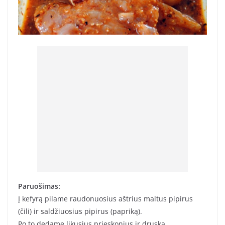
Paruošimas:
Į kefyrą pilame raudonuosius aštrius maltus pipirus
(čili) ir saldžiuosius pipirus (papriką).
Po to dedame likusius prieskonius ir druską.