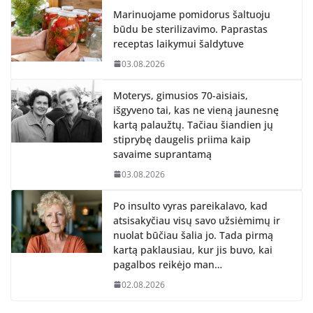
Marinuojame pomidorus šaltuoju
būdu be sterilizavimo. Paprastas
receptas laikymui šaldytuve
03.08.2026
Moterys, gimusios 70-aisiais,
išgyveno tai, kas ne vieną jaunesnę
kartą palaužtų. Tačiau šiandien jų
stiprybę daugelis priima kaip
savaime suprantamą
03.08.2026
Po insulto vyras pareikalavo, kad
atsisakyčiau visų savo užsiėmimų ir
nuolat būčiau šalia jo. Tada pirmą
kartą paklausiau, kur jis buvo, kai
pagalbos reikėjo man…
02.08.2026