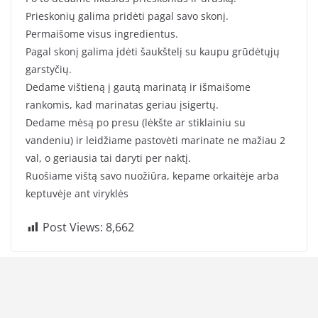
Prieskonių galima pridėti pagal savo skonį.
Permaišome visus ingredientus.
Pagal skonį galima įdėti šaukštelį su kaupu grūdėtųjų
garstyčių.
Dedame vištieną į gautą marinatą ir išmaišome
rankomis, kad marinatas geriau įsigertų.
Dedame mėsą po presu (lėkšte ar stiklainiu su
vandeniu) ir leidžiame pastovėti marinate ne mažiau 2
val, o geriausia tai daryti per naktį.
Ruošiame vištą savo nuožiūra, kepame orkaitėje arba
keptuvėje ant viryklės
Post Views:
8,662